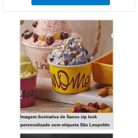
que em grande quantidade
acabam atingindo um peso
elevado. Por isso, é necessário
utilizar uma embalagem
específica que fornece maior
controle de estabilidade, como os
sacos britas.MAIS
INFORMAÇÕES RELEVANTES
SOBRE O PRODUTOSão ideais
para o transporte de produ...
Imagem ilustrativa de Sacos zip lock
personalizado com etiqueta São Leopoldo