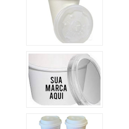
atividades; Processos de
produção de última geração;
Equipamentos de última
geração. QUALIDADES E
PONTOS FORTES DA
EMPRESAApenas na Top Quality
tem o que há de melhor no
mercado de etiquetas de papel.
São diversas opções
disponibilizadas, como caixa
papel triplex e solapas para
embalagens.Tem rótulo de uma
empresa comprometida com
seus serviços e uma empresa
que preza pela segurança,
qualificações construídas por
focar suas ações no resultado
final, tendo escritório de alta