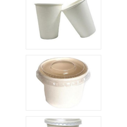
substituições frequentes de
produtos que não cumprem com
suas funções adequadamente.
Assim, é possível poupar gastos
desnecessários.Existem diversos
motivos para a Top Quality ter se
tornado destaque quando
pensamos em uma empresa que
entrega confiança e serviços de
qualidade. Alguns desses
motivos são: Equipe
multidisciplinar de consultores
associados; Profissionais com
vasta experiência na área de
atuação; Treinamentos internos
para aprimoração dos produtos e
serviços; Escritório de alta
qualidade onde são realizadas as