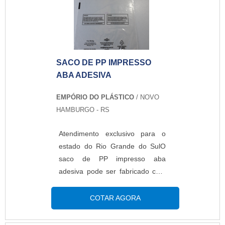
SACO DE PP IMPRESSO
ABA ADESIVA
EMPÓRIO DO PLÁSTICO
/ NOVO
HAMBURGO - RS
Atendimento exclusivo para o
estado do Rio Grande do SulO
saco de PP impresso aba
adesiva pode ser fabricado com
polipropileno bi-orientado
(BOPP), com características
COTAR AGORA
perolado, estruturas de papel,
entre outros. O saco é