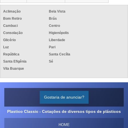
Aclimação
Bela Vista
Bom Retiro
Brás
Cambuci
Centro
Consolação
Higienópolis
Glicério
Liberdade
Luz
Pari
República
Santa Cecília
Santa Efigênia
Sé
Vila Buarque
Gostaria de anunciar?
Plastico Classic - Cotações de diversos tipos de plásticos
HOME