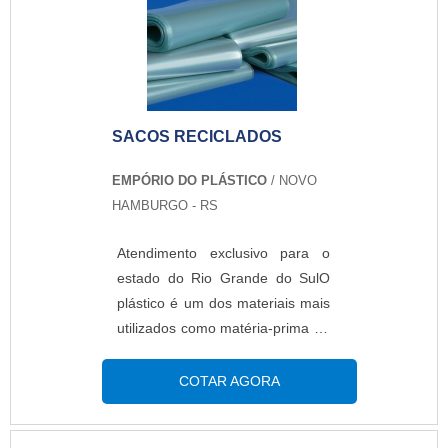
,dando um acabamento tão
perfeito que se assemelha muito
ao impresso. Além disso, o
produto oferece:Isolamento do
produto;Estrutura f...
SACOS RECICLADOS
EMPÓRIO DO PLÁSTICO
/ NOVO
HAMBURGO - RS
Atendimento exclusivo para o
estado do Rio Grande do SulO
plástico é um dos materiais mais
utilizados como matéria-prima na
fabricação de diversos produtos
das indústrias. No entanto, este é
COTAR AGORA
um material altamente poluente,
já que a decomposição após