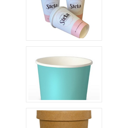
qualidade onde são realizadas as
atividades e equipamentos de
última geração. Esses fatores,
somados a um time com equipe
multidisciplinar de consultores
associados e colaboradores
eficientes, fecham todo o ciclo de
entrega com excelência para
toda a carteira de clientes.