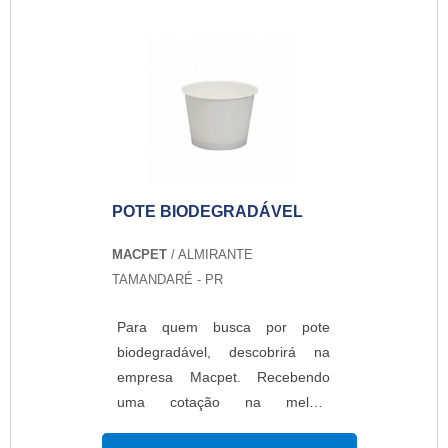
largamente usado para embalar
alimentos, produtos eletrônicos e
produtos farmacêuticos. Além
disso, produto tem um excelente
aspecto visual brilhoso,
resistente a altas temperaturas e
shelf life de grande durabilidade.
Com isso, a empresa oferece os
POTE BIODEGRADÁVEL
melhores profissionais para
melhor atender todos os clientes,
MACPET
/ ALMIRANTE
garantindo os melhores produtos
TAMANDARÉ - PR
do produto do mercado.O
PRODUTO OFERECE
Para quem busca por pote
DIVERSAS VANTAGENSA
biodegradável, descobrirá na
empresa disponibiliza sacos em
empresa Macpet. Recebendo
várias medidas e pode ser
uma cotação na melhor
transparente ou pigmentado, liso
organização do ramo e
ou impresso em até 9 cores, é