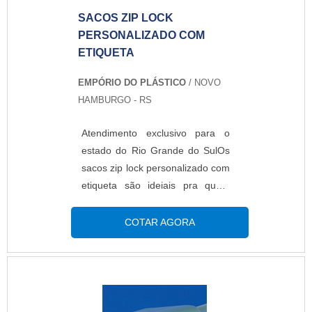
SACOS ZIP LOCK
PERSONALIZADO COM
ETIQUETA
EMPÓRIO DO PLÁSTICO
/ NOVO
HAMBURGO - RS
Atendimento exclusivo para o
estado do Rio Grande do SulOs
sacos zip lock personalizado com
etiqueta são ideiais pra quem
precisa personalizar a
embalagem, porém em baixa
COTAR AGORA
escala de produção. A
personalização é realizada
através de etiquetas adesivas
aonde é impressa todos os
dados que o cliente solicita