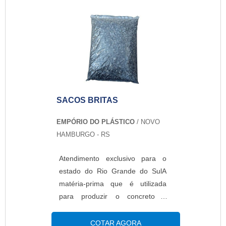
descarte no meio ambiente
demora cerca de quarenta anos.
Por isso, é cada vez mais comum
a utilização de sacos reciclados
na produção.DETALHES SOBRE
O FUNCIONAMENTO DO
PRODUTOEsses sacos pod...
SACOS BRITAS
EMPÓRIO DO PLÁSTICO
/ NOVO
HAMBURGO - RS
Atendimento exclusivo para o
estado do Rio Grande do SulA
matéria-prima que é utilizada
para produzir o concreto é
conheça por brita. O material é
formado por substâncias graúdas
COTAR AGORA