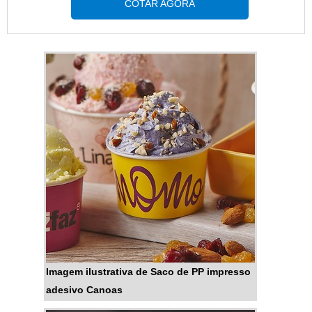
orçamento detalhado na melhor
COTAR AGORA
demonstrar competência,
companhia do segmento e
excelência e destaque em uma
encontrando sofisticação e preço
área de atuação. A MP
justo em um só
Embalagens Flexíveis se mostra
lugar.INFORMAÇÕES
referência por ter: Melhores
RELEVANTES SOBRE STAND
soluções para embalagens
UP POUCH COM ZÍPERSe
plásticas; Impressão de
alguém quer achar stand up
embalagens em até 8 cores;
pouch com zíper em uma
Melhores tecnologias do
empresa comprometida com
mercado para entregar um
seus serviços, acha a MP
produto de extrema qualidade;
Embalagens Flexíveis. Atuando
Sistema de atendimento
com filmes plásticos e rótulos
eficaz.Ainda com uma visão
para embalagens, a companhia
analítica sobre stand up pouch
oferece sempre a melhor opção
personalizado, mais do que visar
para o cliente final.Sem trocar o
Imagem ilustrativa de Saco de PP impresso
apenas lucratividade, deve
foco sobre stand up pouch com
adesivo Canoas
oferecer produtos e serviços que
zíper, na essência da empresa, a
tenham ótima qualidade e