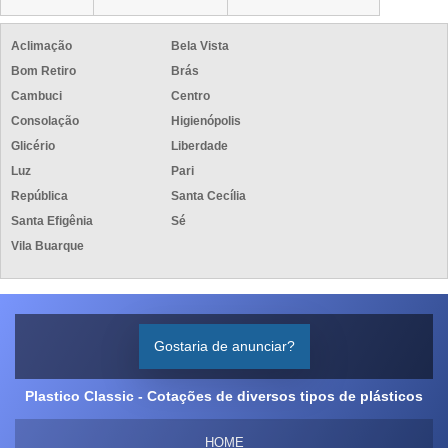
Aclimação
Bela Vista
Bom Retiro
Brás
Cambuci
Centro
Consolação
Higienópolis
Glicério
Liberdade
Luz
Pari
República
Santa Cecília
Santa Efigênia
Sé
Vila Buarque
Gostaria de anunciar?
Plastico Classic - Cotações de diversos tipos de plásticos
HOME