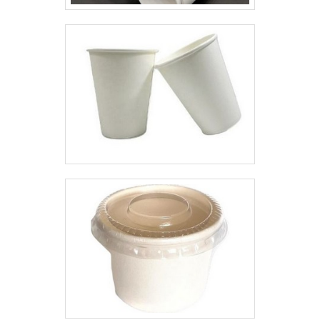
oferecer tampa flip top 28mm
com proteção. Sem trocar o foco
sobre tampa flip top 28mm, na
essência da empresa, a mesma
deve prezar pelos produtos e
serviços com ótima qualidade e
precisão, detalhes primordiais
que são deixados de lado por
muitas empresas que não focam
na fidelização do cliente.Isso
tudo é a razão pela qual a
Macpet é segura quando falamos
do segmento de embalagens
PET. A empresa objetiva a
tecnologia e desenvolvimento no
que gera resultado e qualidade
para os clientes. O time é
composto por funcionários