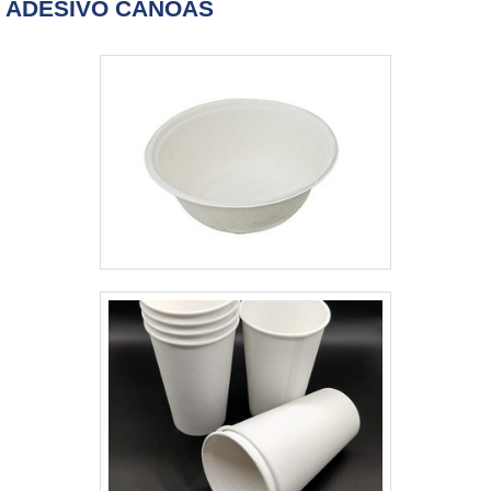
ADESIVO CANOAS
Macpet obterá excelente custo-
benefício com pagamento
acessível.OUTRAS
INFORMAÇÕES SOBRE TAMPA
FLIP TOP 28MMHá muitas
maneiras eficientes de
demonstrar competência e
excelência em sua área de
atuação. A Macpet objetiva seus
recursos em oferecer uma
estrutura com: Tecnologia de
ponta; Diversas certificações,
dentre elas, ISO9001 e CIF –
(Embalagens para contato com
Alimentos junto a Vigilância
Sanitária); Equipamentos de
última geração. Tudo isso para