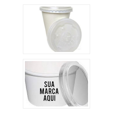
devidamente paramentados que
esperam seu contato para
melhor atender.A MAIOR
REFERÊNCIA NO
SEGMENTOApenas na Macpet
tem o que há de melhor no ramo
de embalagens PET. É possível
encontrar itens variados com
tecnologia de ponta, como
frascos e garrafas com ótima
qualidade e excelente custo-
benefício.Para tal sucesso, a
empresa investiu em
profissionais competentes e em
equipamentos inovadores. A
Macpet é uma empresa que tem
sido apontada de forma positiva
no mercado pela seriedade e