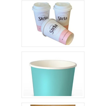
qualidade, que garantem o
sucesso dos clientes de ponta a
ponta.Aproveite a visita para
acessar o nosso site e saber
mais sobre a empresa, nossos
serviços e produtos. Se preferir,
entre em contato com um dos
nossos consultores e solicite um
orçamento!