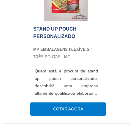
vezes, sem danificar o material.O
PRODUTO GARANTE UMA
SÉRIE DE BENEFÍCIOSOs
sacos...
STAND UP POUCH
PERSONALIZADO
MP EMBALAGENS FLEXÍVEIS
/
TRÊS PONTAS - MG
Quem está à procura de stand
up pouch personalizado,
descobrirá uma empresa
altamente qualificada elaborando
um orçamento detalhado na
melhor companhia do segmento
COTAR AGORA
e encontrando sofisticação e
preço justo em um só
lugar.Quando a busca é por