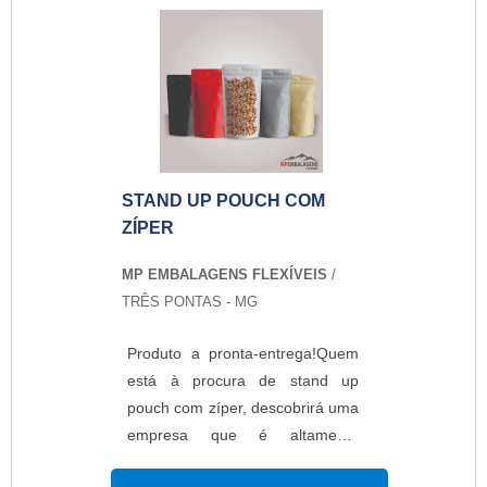
stand up pouch personalizado,
na MP Embalagens Flexíveis o
cliente poderá contar com
proteção e com as melhores
soluções para embalagens
plásticas.MAIS DETALHES
SOBRE STAND UP POUCH
STAND UP POUCH COM
PERSONALIZADOA MP
ZÍPER
Embalagens Flexíveis foca sua
energia em produzir uma
MP EMBALAGENS FLEXÍVEIS
/
estrutura aos clientes com
TRÊS PONTAS - MG
escritório de alta qualidade onde
são realizadas as atividades e
Produto a pronta-entrega!Quem
equipamentos de última geração,
está à procura de stand up
tudo para oferecer stand up
pouch com zíper, descobrirá uma
pouch personalizado com ótima
empresa que é altamente
qualidade.Há muitas maneiras
qualificada elaborando um
eficientes de uma empresa