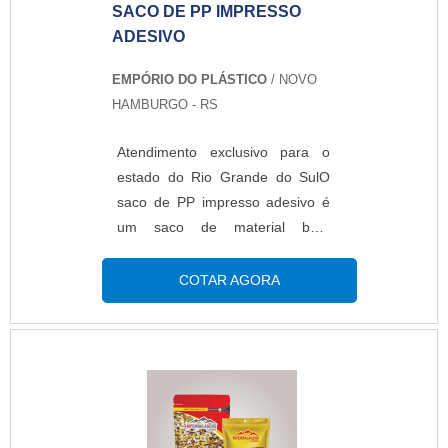
SACO DE PP IMPRESSO
ADESIVO
EMPÓRIO DO PLÁSTICO
/ NOVO
HAMBURGO - RS
Atendimento exclusivo para o
estado do Rio Grande do SulO
saco de PP impresso adesivo é
um saco de material bem
transparente e fabricado cristal
personalizado impresso com a
COTAR AGORA
marca e o logo da empresa. O
produto realça e valoriza ainda
mais, tornando o ainda mais
único e exclusivo. Na opção com
aba adesiva, facilita o manuseio,
podendo abrir e fechar várias