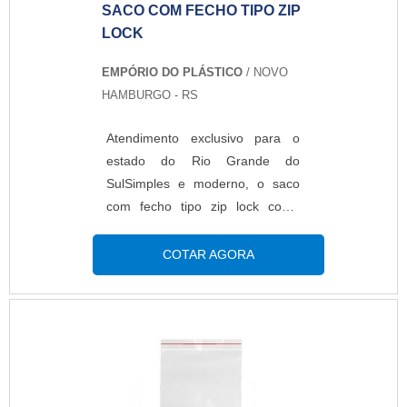
SACO COM FECHO TIPO ZIP
LOCK
EMPÓRIO DO PLÁSTICO
/ NOVO
HAMBURGO - RS
Atendimento exclusivo para o
estado do Rio Grande do
SulSimples e moderno, o saco
com fecho tipo zip lock conta
com um sistema de fechamento
excelente que atrai muitos
COTAR AGORA
empresas. O saco zipado é
fabricado com polietileno de
baixa densidade (PEBD).
Impressos ou lisos,
transparentes ou pigmentados
em até 6 cores. O produto já