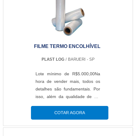
FILME TERMO ENCOLHÍVEL
PLAST LOG
/ BARUERI - SP
Lote mínimo de R$5.000,00Na
hora de vender mais, todos os
detalhes são fundamentais. Por
isso, além da qualidade de um
produto, é necessário investir
também na embalagem. Neste
COTAR AGORA
caso, o filme termo encolhível se
revela uma ótima opção. O filme
é amplamente empregado tanto