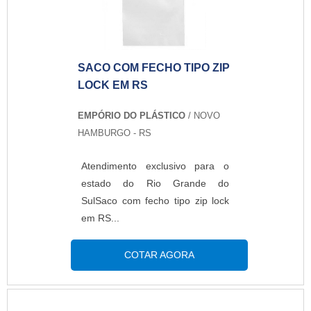
ganhou espaço a muito tempo na
indústria, pois poucas
embalagens protegem tanto um
produto.MAIS INFORMAÇÕES
SACO COM FECHO TIPO ZIP
RELEVAN...
LOCK EM RS
EMPÓRIO DO PLÁSTICO
/ NOVO
HAMBURGO - RS
Atendimento exclusivo para o
estado do Rio Grande do
SulSaco com fecho tipo zip lock
em RS...
COTAR AGORA