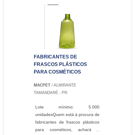
na indústria como no varejo, por
ser a solução para inúmeros
problemas de embalagem.MAIS
INFORMAÇÕES SOBRE O
PRODUTOÉ um produto
altamente recomendado para
embalar produtos que tem
FABRICANTES DE
formato irregular, tais como
FRASCOS PLÁSTICOS
ferramentas, brinquedos e
PARA COSMÉTICOS
utensílios. O filme se adéqua ao
formato do produto, resultando
MACPET
/ ALMIRANTE
em praticidade e poupando
TAMANDARÉ - PR
espaço. Por isso, o produto é
versátil e usado para embalar
Lote mínimo: 5.000
produtos variados,
unidadesQuem está à procura de
como:Bebidas;Alimentos;Produtos
fabricantes de frascos plásticos
farmacêuticos;Brinquedos;Cosméticos;Gráficas;Edit
para cosméticos, achará a
outros.O filme também é