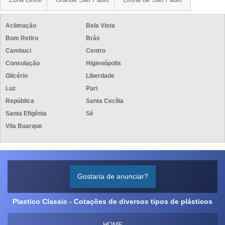
Aclimação
Bela Vista
Bom Retiro
Brás
Cambuci
Centro
Consolação
Higienópolis
Glicério
Liberdade
Luz
Pari
República
Santa Cecília
Santa Efigênia
Sé
Vila Buarque
Gostaria de anunciar?
Plastico Classic - Cotações de diversos tipos de plásticos
HOME