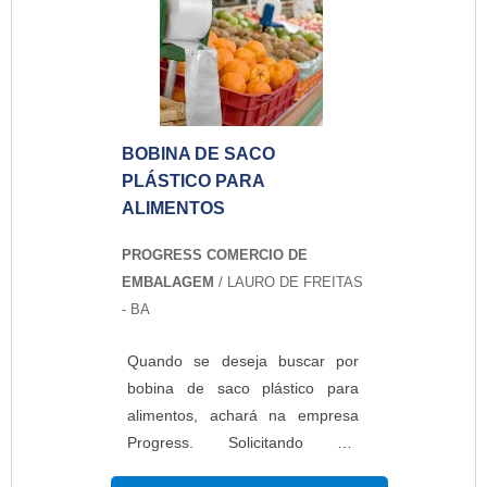
praticidade no momento da
compra.MAIS INFORMAÇÕES
RELEVANTES SOBRE BOBINA
DE SACO PLÁSTICOA Progress
canaliza seus recursos em
BOBINA DE SACO
oferecer ao...
PLÁSTICO PARA
ALIMENTOS
PROGRESS COMERCIO DE
EMBALAGEM
/ LAURO DE FREITAS
- BA
Quando se deseja buscar por
bobina de saco plástico para
alimentos, achará na empresa
Progress. Solicitando um
orçamento por meio da maior