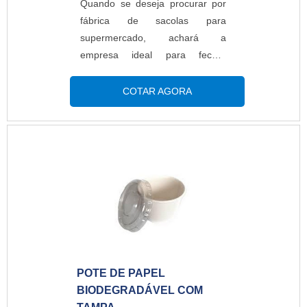
Quando se deseja procurar por
com tecnologia de ponta, como
fábrica de sacolas para
frascos e tampas.Tudo isso por
supermercado, achará a
ser comprometida com os
empresa ideal para fechar
serviços e inovadora, padrões
negócio solicitando uma cotação
possíveis por contar com
na empresa mais conceituada do
COTAR AGORA
diversas certificações, dentre
mercado e conhecendo a
elas, ISO9001 e CIF –
organização mais competente do
(Embalagens para contato com
ramo.MAIS INFORMAÇÕES
Alimentos junto a Vigilância
SOBRE A FÁBRICA DE
Sanitária) e matérias-primas com
SACOLAS PARA
laudos de ANVISA/FDA. Tudo
SUPERMERCADOQuem está a
isso, somado a uma equipe com
procura de fábrica de sacolas
colaboradores capacitados e
para supermercado referência de
especialistas certificados,
atendimento, encontra na
garante a melhor experiência
internet a Progress. Com grande
para os clientes com qualidade.
POTE DE PAPEL
expressão de mercado quando o
BIODEGRADÁVEL COM
assunto é bobina fundo estrela