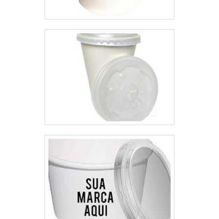
saber mais informações, basta
a Micro Bag é popular por
solicitar um orçamento..
possuir máquinas de última
geração e sistema de entrega
próprio que, somados a uma
equipe com profissionais
certificados e corpo técnico com
mais de cinco anos de
experiência na empresa, garante
uma entrega de excelência de
ponta a ponta. EMPRESA
ESPECIALIZADA EM FILME DE
POLIETILENOSomente na Micro
Bag existem as melhores
condições para garantir
qualidade para embalagens
flexíveis . É possível encontrar
itens variados com tecnologia de
ponta como sacos laminados,