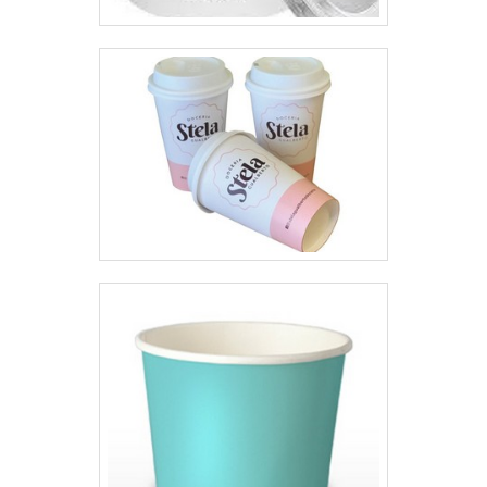
bobinas tubulares e até mesmo
assessoria na definição da
estrutura da embalagem. Solicite
um orçamento e saiba mais
informações sobre a compra!.