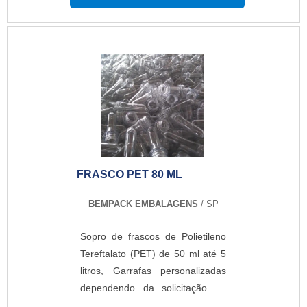
maior especialista do segmento e
conhecendo a líder em
qualidade.É importante lembrar
que o produto deve sempre ser
adquirido com empresas
especializadas no segmento.
Esse tipo de cuidado ajuda a
garantir a qualidade e
durabilidade dos materiais, além
de evitar prejuízos com
FRASCO PET 80 ML
substituições frequentes de
produtos que não cumprem com
BEMPACK EMBALAGENS
/ SP
suas funções adequadamente.
Assim, é possível poupar gastos
Sopro de frascos de Polietileno
desnecessários.MAIS SOBRE
Tereftalato (PET) de 50 ml até 5
FABRICANTES DE
litros, Garrafas personalizadas
EMBALAGENS PLÁSTICAS
dependendo da solicitação do
PARA COSMÉTICOSQuem quer
cliente