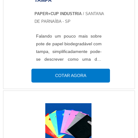
TAMPA
tamanho P, M, G e GG e
embalagem plástica para
PAPER+CUP INDUSTRIA
/ SANTANA
alimentos, oferecendo o que há
DE PARNAÍBA - SP
de melhor no mercado para cada
cliente.Discorrendo ainda sobre
Falando um pouco mais sobre
fábrica de sacolas para
pote de papel biodegradável com
supermercado, é importante
tampa, simplificadamente pode-
buscar uma empresa que tenha
se descrever como uma das
produtos e serviços com ótima
possibilidades que tem-se para
qualidade e excelente custo-
impactar menos o meio ambiente
COTAR AGORA
benefício, detalhes que passam
com o lixo que todos produzem,
despercebidos e podem gerar
já que se trata de um produto
prejuízo futuros para os
extremamente benéfico para a
clientes.É importante lembrar
natureza, produzido com
que o produto deve ser adquirido
materiais em conformidade com
com empresas especializadas.
as regulamentações de
Esse tipo de cuidado ajuda a
segurança alimentar,
garantir a qualidade e
como:ANVISA;FDA;Comunidade