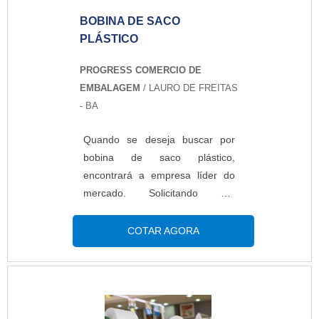
substâncias encont...
BOBINA DE SACO
PLÁSTICO
PROGRESS COMERCIO DE
EMBALAGEM
/ LAURO DE FREITAS
- BA
Quando se deseja buscar por
bobina de saco plástico,
encontrará a empresa líder do
mercado. Solicitando um
orçamento por meio da maior
empresa da área e achando a
COTAR AGORA
maior referência de qualidade da
área de atuação. Quando o
interesse é por bobina de saco
plástico, com a Progress
alcançará segurança com