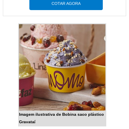
empresa da área e achando a
COTAR AGORA
maior referência de qualidade da
área de atuação.MAIS
DETALHES SOBRE BOBINA DE
SACO PLÁSTICO PARA
ALIMENTOSSe alguém buscar
por bobinas de saco plástico
para alimentos referência de
atendimento, chega até a
Progress. Atuando com suporte
de bobina para parede e
embalagem pl...
Imagem ilustrativa de Bobina saco plástico
Gravataí