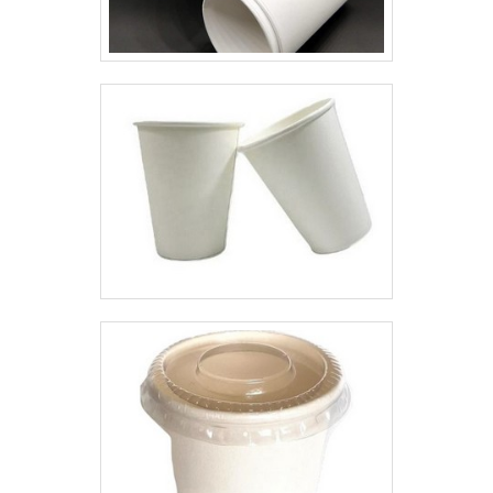
são:Altamente durável e
encontrar fabricantes e
resistente;Os custos com esse
fornecedores que atuam de
tipo de embalagem são
acordo com rigorosos padrões
acessíveis;Praticidade e é um
técnicos para garantir a eficiência
produto utilizado em diversos
do produto ofertado. Dentre as
segmentos diferentes;Produzidas
principais vantagens que devem
em diversos tamanhos para
ser asseguradas, destacam-
atender as demandas do
se:Tamanho totalmente
mercado.A EMPRESA CERTA
personalizável;Composição
PARA COMPRAR SACOLA ALÇA
específica para cada tipo de
VAZADA LISAA Empório do
aplicação;Praticidade de
Plástico passou a contratar a
manuseio;Acabamento
produção com fábricas ainda
diferenciado e largura
mais modernas e custos
calibrada;Alta qualidade de
reduzidos. Aumentando, assim, o
impressão e uniformidade no lote
mix de sacos a pronta entrega e
produzido;Entre
venda fracionada, até em
outros.Conhecida por ser líder de
pequenas quantidades. Para
mercado e altamente qualificada,