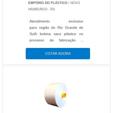
EMPÓRIO DO PLÁSTICO
/ NOVO
HAMBURGO - RS
Atendimento exclusivo
para região do Rio Grande do
SulA bobina saco plástico no
processo de fabricação é
produzida com termoplástico ou
bobina e filme termoplástico,
COTAR AGORA
servindo para acondicionar
materiais e objetos, e proteger
inúmeros bens de consumo,
especialmente alimentos
perecíveis e não perecíveis. As
bobinas plásticas tem um
formato diferenciado de carretel
onde o material é enrolado para
otimizar mais espaço. As