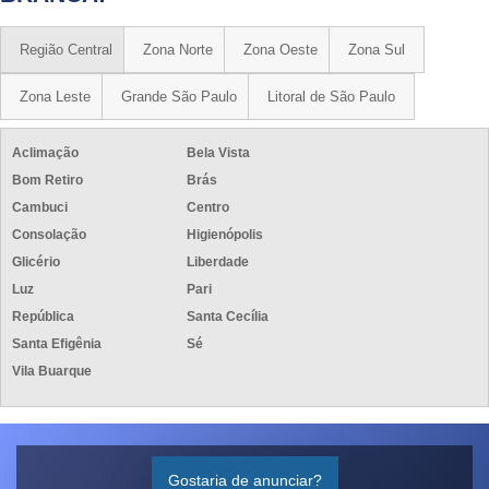
Região Central
Zona Norte
Zona Oeste
Zona Sul
Zona Leste
Grande São Paulo
Litoral de São Paulo
Aclimação
Bela Vista
Bom Retiro
Brás
Cambuci
Centro
Consolação
Higienópolis
Glicério
Liberdade
Luz
Pari
República
Santa Cecília
Santa Efigênia
Sé
Vila Buarque
Gostaria de anunciar?