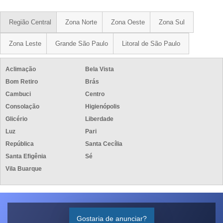
Região Central
Zona Norte
Zona Oeste
Zona Sul
Zona Leste
Grande São Paulo
Litoral de São Paulo
Aclimação
Bela Vista
Bom Retiro
Brás
Cambuci
Centro
Consolação
Higienópolis
Glicério
Liberdade
Luz
Pari
República
Santa Cecília
Santa Efigênia
Sé
Vila Buarque
Gostaria de anunciar?