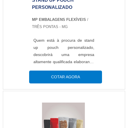
STAND UP POUCH
PERSONALIZADO
MP EMBALAGENS FLEXÍVEIS
/
TRÊS PONTAS - MG
Quem está à procura de stand
up pouch personalizado,
descobrirá uma empresa
altamente qualificada elaborando
um orçamento detalhado na
melhor companhia do segmento
COTAR AGORA
e encontrando sofisticação e
preço justo em um só
lugar.Quando a busca é por
stand up pouch personalizado,
na MP Embalagens Flexíveis o
cliente poderá contar com
proteção e com as melhores