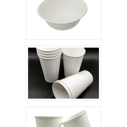
para pequenas, médias e
Plásticos Araken canaliza seus
grandes empresas, o produto
recursos em proporcionar para
precisa ser adquirido em
os parceiros uma estrutura com
empresas de referência que
escritório de alta qualidade onde
desenvolva os processos com
são realizadas as atividades e
máquinas de última geração e
sala de treinamento com
conte com profissionais
materiais sofisticados, tudo
certificados para garantir o
pensando em coberturas para
sucesso dos clientes de ponta a
óbito com grande
ponta. Ademais, a companhia
desenvolvimento tecnológico.Há
também deve
muitas maneiras eficientes de
assegurar:Tamanho totalmente
uma empresa demonstrar
personalizável;Espessura
competência, excelência e
constante;Composição específica
destaque em sua área de
para cada tipo de
atuação. A Plásticos Araken se
aplicação;Praticidade de
mostra referência por ter:
manuseio;Acabamento
Soluções eficazes para todo tipo
diferenciado e largura
de embalagens plásticas;