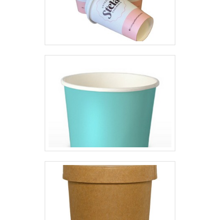
que tem despontado no
segmento pela idoneidade em
tudo que faz onde garante o
sucesso dos clientes de ponta a
ponta.