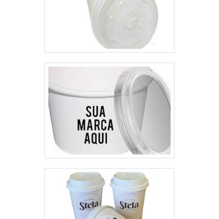
plásticas flexíveis. A empresa
objetiva sempre a melhor opção
para o cliente final.QUALIDADE
COMPROVADA NO
SEGMENTOApenas na Plásticos
Araken é possível encontrar o
que há de melhor em fabricação
de embalagens plásticas
flexíveis. Sempre de olho no
mercado, traz novidades em
itens como saco alto clave e saco
para acondicionamento de
resíduos infectantes com ótima
qualidade e assertividade.Para
tal sucesso, a empresa investiu
em profissionais competentes e
em equipamentos inovadores. A
Plásticos Araken é uma empresa