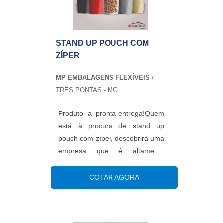
soluções para embalagens
plásticas.MAIS DETALHES
SOBRE STAND UP POUCH
STAND UP POUCH COM
PERSONALIZADOA MP
ZÍPER
Embalagens Flexíveis foca sua
energia em produzir uma
MP EMBALAGENS FLEXÍVEIS
/
estrutura aos clientes com
TRÊS PONTAS - MG
escritório de alta qualidade onde
são realizadas as atividades e
Produto a pronta-entrega!Quem
equipamentos de última geração,
está à procura de stand up
tudo para oferecer stand up
pouch com zíper, descobrirá uma
pouch personalizado com ótima
empresa que é altamente
qualidade.Há muitas maneiras
qualificada elaborando um
eficientes de uma empresa
orçamento detalhado na melhor
COTAR AGORA
demonstrar competência,
companhia do segmento e
excelência e destaque em uma
encontrando sofisticação e preço
área de atuação. A MP
justo em um só
Embalagens Flexíveis se mostra