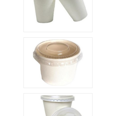
calibrada;Alta qualidade de
Atendimento de forma
impressão e uniformidade no lote
personalizada para cada cliente;
produzido;Entre outros.ENTRE
Escritório de alta qualidade onde
OS MELHORES
são realizadas as atividades.Não
FORNECEDORES DE PLÁSTICO
obstante, quando falamos em
FILMENa Micro Bag, o cliente
cobertura para óbito, na essência
encontra o que há de melhor no
da empresa, a mesma deve
ramo de embalagens flexíveis,
prezar pelos produtos e serviços
sempre com suporte técnico
com ótima qualidade e excelente
especializado para a definição de
custo-benefício, pequenos
um projeto assertivo. Se não
detalhes, mas de grande valia
bastasse tudo isso, a empresa
para saber a procedência e
ainda oferece condições
seriedade da empresa.É por
especiais de pagamento e
estes motivos que a Plásticos
produtos com quantidade mínima
Araken é uma empresa que
para a venda inferior à média
preza pela segurança quando
dos concorrentes. .
explanamos o segmento de
fabricação de embalagens