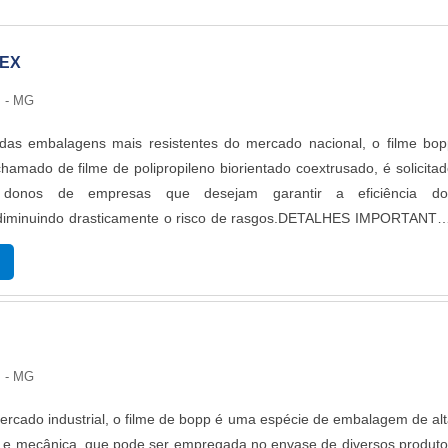
OEX
 - MG
as embalagens mais resistentes do mercado nacional, o filme bop
amado de filme de polipropileno biorientado coextrusado, é solicita
 donos de empresas que desejam garantir a eficiência do
diminuindo drasticamente o risco de rasgos.DETALHES IMPORTANTE
evido a alta resistência mecânica e química que apresenta, 
e empregado em processos ...
 - MG
ercado industrial, o filme de bopp é uma espécie de embalagem de al
a e mecânica, que pode ser empregada no envase de diversos produt