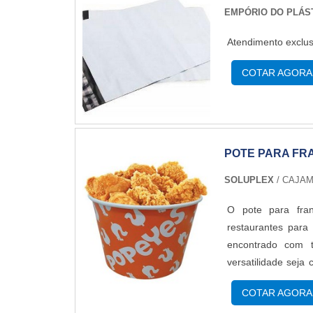
conquistar a confi
proteção de bens 
EMPÓRIO DO PLÁS
equipamentos mode
disso, é utilizado
feito a diferenç
O PRODUTO COM QU
Atendimento exclus
essência de trazer
BOPP, bobinas e sa
COTAR AGORA
clientes em divers
POTE PARA FR
SOLUPLEX
/ CAJAM
O pote para fra
restaurantes para
encontrado com t
versatilidade sej
IMPORTANTES SOBR
COTAR AGORA
frito, descreve-se