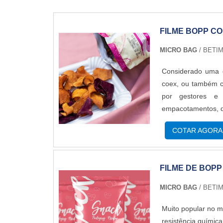
FILME BOPP C
MICRO BAG
/ BETIM
Considerado uma d
coex, ou também ch
por gestores e
empacotamentos, 
SOBRE O PRODUTOD
COTAR AGORA
modelo é comument
FILME DE BOPP
MICRO BAG
/ BETIM
Muito popular no m
resistência químic