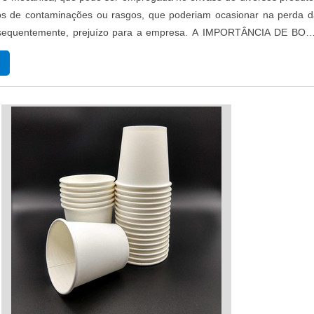
os de contaminações ou rasgos, que poderiam ocasionar na perda d
nsequentemente, prejuízo para a empresa. A IMPORTÂNCIA DE BON
ém chamado de filme de polipropileno biorientado, o modelo é d
ra in...