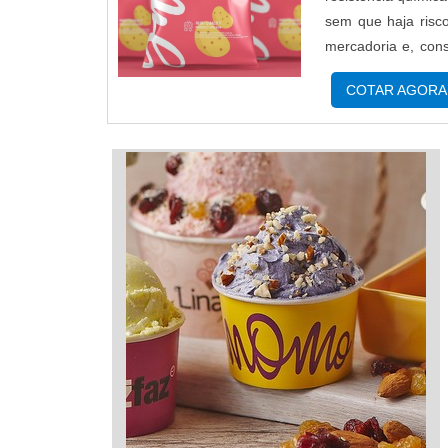
sem que haja risc
mercadoria e, co
FORNECEDORESTamb
COTAR AGORA
suma importância pa