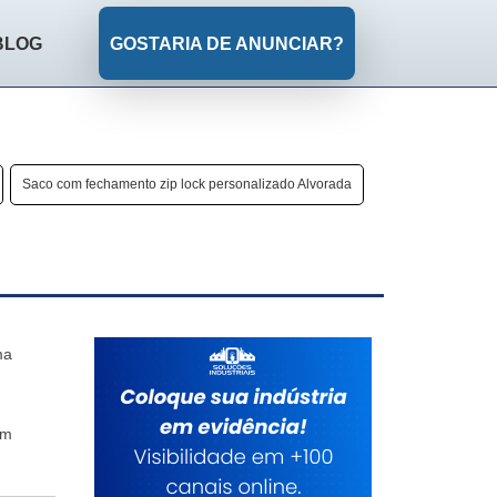
BLOG
GOSTARIA DE ANUNCIAR?
Saco com fechamento zip lock personalizado Alvorada
ma
um