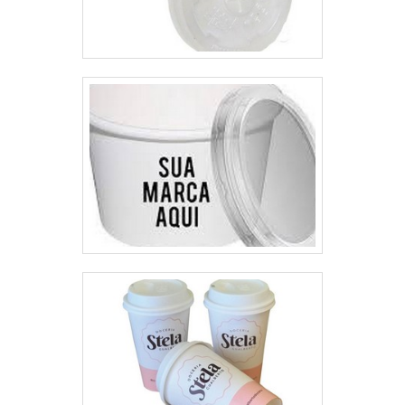
PARA BATATA FRITA DE ALTA
QUALIDADEClientes de todo o
Brasil encontram na Soluplex
variedade e qualidade quando o
assunto for embalagens em
papel cartonado. Prezando o que
há de mais moderno, a empresa
traz inovações em potes, copos,
cachepot, baldes, dentre outras
opções. Além disso, a companhia
ainda oferece produtos à pronta
entrega e prazos de envio em
até 48h.