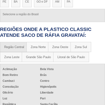
PE
BA
CE
GO e DF
AM
PA
Selecione a região do Brasil
REGIÕES ONDE A PLASTICO CLASSIC
ATENDE SACO DE RÁFIA GRAVATAÍ:
Região Central
Zona Norte
Zona Oeste
Zona Sul
Zona Leste
Grande São Paulo
Litoral de São Paulo
Aclimação
Bela Vista
Bom Retiro
Brás
Cambuci
Centro
Consolação
Higienópolis
Glicério
Liberdade
Luz
Pari
República
Santa Cecília