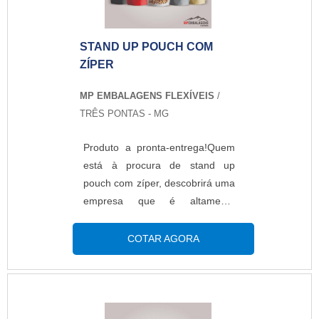
plásticas.MAIS DETALHES
SOBRE STAND UP POUCH
STAND UP POUCH COM
PERSONALIZADOA MP
ZÍPER
Embalagens Flexíveis foca sua
energia em produzir uma
MP EMBALAGENS FLEXÍVEIS
/
estrutura aos clientes com
TRÊS PONTAS - MG
escritório de alta qualidade onde
são realizadas as atividades e
Produto a pronta-entrega!Quem
equipamentos de última geração,
está à procura de stand up
tudo para oferecer stand up
pouch com zíper, descobrirá uma
pouch personalizado com ótima
empresa que é altamente
qualidade.Há muitas maneiras
qualificada elaborando um
eficientes de uma empresa
orçamento detalhado na melhor
COTAR AGORA
demonstrar competência,
companhia do segmento e
excelência e destaque em uma
encontrando sofisticação e preço
área de atuação. A MP
justo em um só
Embalagens Flexíveis se mostra
lugar.INFORMAÇÕES
referência por ter: Melhores