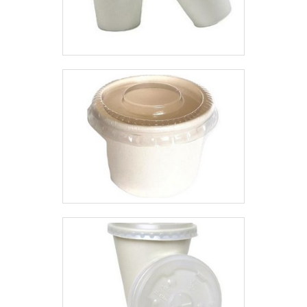
benefícios da aquisição não se
limitam a esses, visto que possui:
Alta eficiência de armazenagem;
Características biodegradáveis;
Impressão em alta resolução
Offset; Preço acessível e justo;
Ótima relação custo-benefício;
Entre outros.No mercado, o
produto é comumente adquirido
por pessoas que atuam em
cinemas, fast foods,
restaurantes, lanchonetes, buffet,
escritórios, hospitais, eventos
corporativos, casas noturnas,
baladas, dentre outros. Ademais,
o item é econômico e altamente
resistente, o que assegura ainda
mais benefícios.CACHEPOT