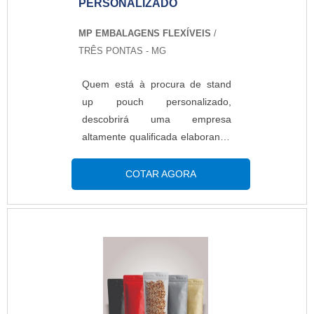
PERSONALIZADO
MP EMBALAGENS FLEXÍVEIS
/
TRÊS PONTAS - MG
Quem está à procura de stand
up pouch personalizado,
descobrirá uma empresa
altamente qualificada elaborando
um orçamento detalhado na
melhor companhia do segmento
COTAR AGORA
e encontrando sofisticação e
preço justo em um só
lugar.Quando a busca é por
stand up pouch personalizado,
na MP Embalagens Flexíveis o
cliente poderá contar com
proteção e com as melhores
soluções para embalagens