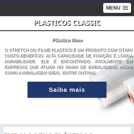
MENU
PLASTICOS CLASSIC
stico filme
Sac
ASTICO É UM PRODUTO COM ÓTIMO
UMA SACOLA DE PLÁSTIC
CAPACIDADE DE FIXAÇÃO E LONGA
TRANSPORTAR PEQUENAS
 ENCONTRADO FACILMENTE EM
OS SACOS DE PLÁSTICO 
O RAMO DE EMBALAGENS, ASSIM
ESPECIALMENTE ATRAVÉS
, ENTRE OUTRAS.
NOS SUPERMERCADOS E O
iba mais
Sa