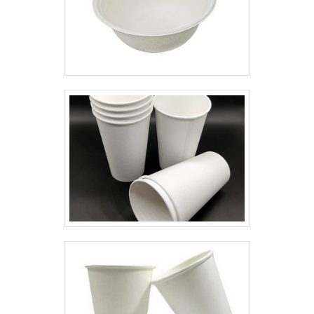
cliente uma estrutura com
escritório de alta qualidade onde
são realizadas as atividades e
estrutura suficiente para atender
todas as demandas, tudo para
garantir embalagens plásticas
personalizadas SP com
excelente custo-benefício.Há
muitas maneiras eficientes de
uma empresa demonstrar
competência, excelência e
destaque em uma área de
atuação. A Plásticos Araken se
mostra referência por ter:
Soluções eficazes para todo tipo
de embalagens plásticas;
Atendimento de forma
personalizada para cada cliente;