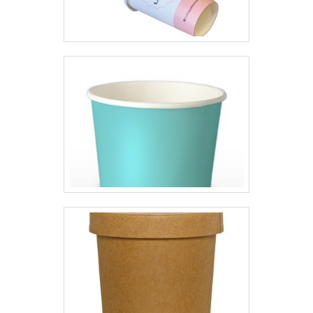
e instalações modernas e em
bom estado, conquistando então
a confiança de todos.A Plásticos
Araken é uma empresa que tem
sido apontada de forma positiva
no segmento pela idoneidade em
tudo que faz onde fecha todo o
ciclo de entrega com excelência
para cada cliente.