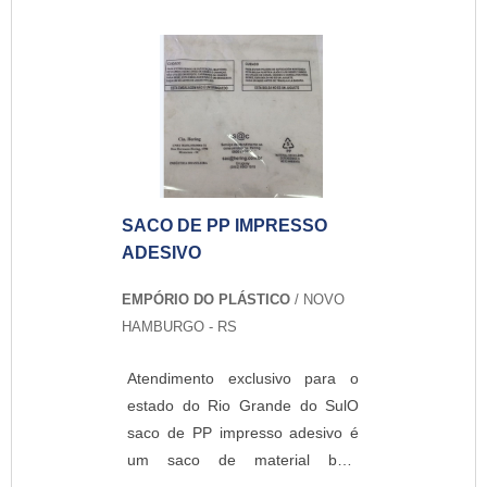
polipropileno e biodegradável. A
biorientado termoplástico ou
empresa atende clientes em
bobina de bopp termoplástica.
diversos mercados. Aproveite
Elas se destacam pelo ótimo
para fazer um orçamento! .
aspecto que pode ter, com
possibilidade de ser brilhante,
transparente, opaco, fosco ou
com aspecto metalizado. MAIS
INFORMAÇÕES SOBRE O
SACO DE PP IMPRESSO
PRODUTOAlém do aspecto
ADESIVO
visual, o produto também se
destaca pela qualidade e
EMPÓRIO DO PLÁSTICO
/ NOVO
proteção para os produtos
HAMBURGO - RS
embalados, garantindo a
integridade do conteúdo interno
Atendimento exclusivo para o
da embalagem. Esta proteção
estado do Rio Grande do SulO
inclui barreira a gases, oxigênio e
saco de PP impresso adesivo é
umidade, por exemplo.Por isso, o
um saco de material bem
plástico é amplamente utilizada