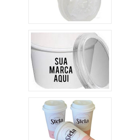
plásticas flexíveis. O foco é
oferecer sempre a qualidade final
para fidelização do cliente com
parcerias duradouras.A MELHOR
EMPRESA NO SEGMENTONa
Plásticos Araken é possível
encontrar o que há de melhor em
fabricação de embalagens
plásticas flexíveis. É sempre a
opção mais confiável,
disponibilizando itens como
cobertura para cadáveres e saco
para acondicionamento de
resíduos tóxicos com ótima
qualidade e
precisão.Apresentando produtos
de alto padrão, a empresa conta
com profissionais especializados