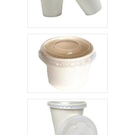
Escritório de alta qualidade onde
são realizadas as
atividades.Discorrendo ainda
sobre embalagens plásticas
personalizadas SP, sempre deve-
se buscar uma empresa que
tenha produtos e serviços com
ótima qualidade e assertividade,
pontos importantes que ficam de
fora no planejamento de
empresas que visam apenas o
lucro, deixando a desejar nos
outros fatores.É por estes
motivos que a Plásticos Araken é
uma empresa comprometida
com seus serviços quando
tratamos do segmento de
fabricação de embalagens