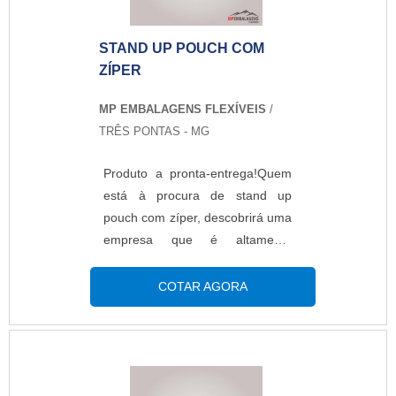
plásticas.MAIS DETALHES
SOBRE STAND UP POUCH
STAND UP POUCH COM
PERSONALIZADOA MP
ZÍPER
Embalagens Flexíveis foca sua
energia em produzir uma
MP EMBALAGENS FLEXÍVEIS
/
estrutura aos clientes com
TRÊS PONTAS - MG
escritório de alta qualidade onde
são realizadas as atividades e
Produto a pronta-entrega!Quem
equipamentos de última geração,
está à procura de stand up
tudo para oferecer stand up
pouch com zíper, descobrirá uma
pouch personalizado com ótima
empresa que é altamente
qualidade.Há muitas maneiras
qualificada elaborando um
eficientes de uma empresa
orçamento detalhado na melhor
COTAR AGORA
demonstrar competência,
companhia do segmento e
excelência e destaque em uma
encontrando sofisticação e preço
área de atuação. A MP
justo em um só
Embalagens Flexíveis se mostra
lugar.INFORMAÇÕES
referência por ter: Melhores
RELEVANTES SOBRE STAND