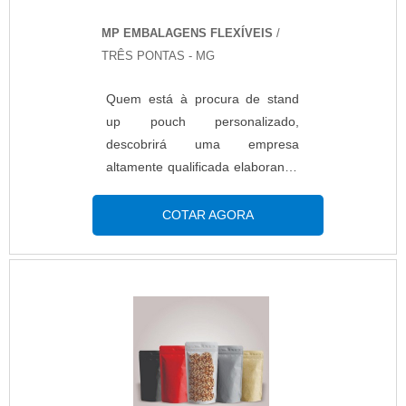
MP EMBALAGENS FLEXÍVEIS
/
TRÊS PONTAS - MG
Quem está à procura de stand
up pouch personalizado,
descobrirá uma empresa
altamente qualificada elaborando
um orçamento detalhado na
melhor companhia do segmento
COTAR AGORA
e encontrando sofisticação e
preço justo em um só
lugar.Quando a busca é por
stand up pouch personalizado,
na MP Embalagens Flexíveis o
cliente poderá contar com
proteção e com as melhores
soluções para embalagens