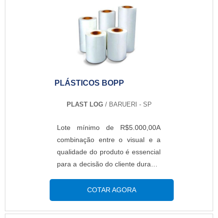
para embalar roupas e alimentos
de giro rápido, como sachês de
catchup.VANTAGENS DO SACO
PLÁSTICOPossui maior
resistência em relação aos
outros;São utilizados em
estruturas laminadas e em áreas
PLÁSTICOS BOPP
de confecções e indústrias de
alimentos;O brilho dos sacos
PLAST LOG
/ BARUERI - SP
plásticos polipropileno é intenso,
e por isso ele é adotado por
Lote mínimo de R$5.000,00A
diversas empresas;EMPRESA
combinação entre o visual e a
QUE OFERECE OS SACOS
qualidade do produto é essencial
COM ÓTIMO CUSTO-
para a decisão do cliente durante
BENEFÍCIOA PLAST LOG é uma
o ato da compra. Neste caso,
empresa especializada em saco
uma opção ideal para a empresa
COTAR AGORA
plástico polipropileno, bobinas e
são os plásticos BOPP. O item é
sacolas de polietileno,
fabricado em polipropileno