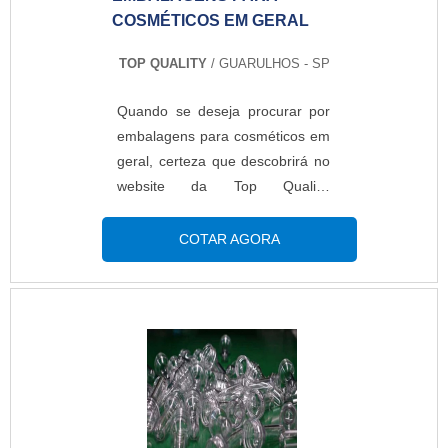
embalagem extremamente
COSMÉTICOS EM GERAL
versátil, produzida de polietileno
de baixa densidade (PEBD) com
TOP QUALITY
/ GUARULHOS - SP
características lisas ou
impressas, transparentes ou
Quando se deseja procurar por
pigmentadas, variando de acordo
embalagens para cosméticos em
com as necessidades dos
geral, certeza que descobrirá no
clientes.Tendo como principal
website da Top Quality.
intuito aliar praticidade e
Elaborando um orçamento
excelente custo-benefício em
detalhado por meio da própria
COTAR AGORA
processos de empacotamentos
empresa e conhecendo a maior
automáticos, conforme as
referência de qualidade da área
exigências do produto a ser
de atuação, a aquisição é mais
envasado e do segmento que o
assertiva.DETALHES SOBRE AS
utiliza, o modelo torna-se
EMBALAGENS PARA
imprescindível para a indústria
COSMÉTICOS EM GERALSe
alimentícia, veterinária, dentre
alguém quer achar embalagens
diversas outras que atuem com
para cosméticos em geral em