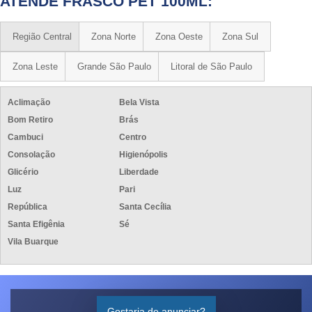
ATENDE FRASCO PET 100ML:
Região Central
Zona Norte
Zona Oeste
Zona Sul
Zona Leste
Grande São Paulo
Litoral de São Paulo
Aclimação
Bela Vista
Bom Retiro
Brás
Cambuci
Centro
Consolação
Higienópolis
Glicério
Liberdade
Luz
Pari
República
Santa Cecília
Santa Efigênia
Sé
Vila Buarque
Gostaria de anunciar?