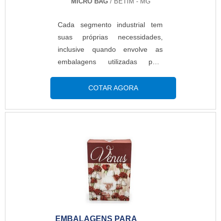
MICRO BAG
/ BETIM - MG
Cada segmento industrial tem
suas próprias necessidades,
inclusive quando envolve as
embalagens utilizadas para
empacotar cada produto. Nesse
cenário, a Micro Bag surge como
COTAR AGORA
uma grande aliada, oferecendo
produtos de alta qualidade e
resistência, como é o caso do
filme contrátil, um dos mais
populares do mercado. AS
PRINCIPAIS INFORMAÇÕES
SOBRE O PRODUTOTratando
do filme do tipo contrátil, dentre
os vários ramos de atuação, é
normalmente descrito como uma
EMBALAGENS PARA