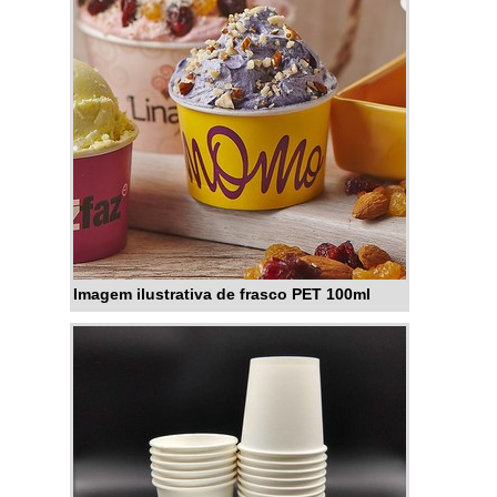
custo-benefício.DIFERENCIAIS
IMPORTANTES DO FRASCO
PET PARA MOLHOSHá muitas
maneiras eficientes de
demonstrar competência e
excelência em uma área de
atuação...
Imagem ilustrativa de frasco PET 100ml