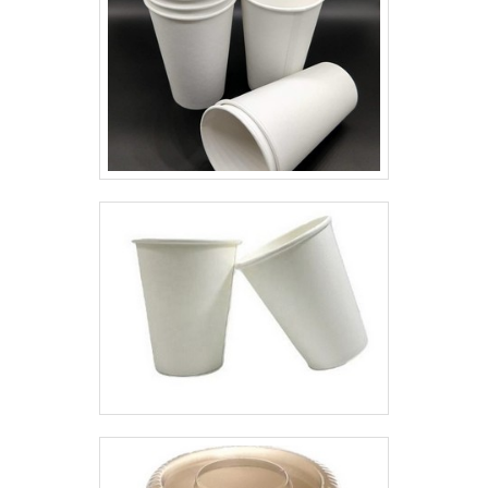
aspectos. O visual é o que
escritórios e setor alimentício
melhor representa o símbolo
como embalagem para uso e
natalino, por isso, cada empresa
consumo. Ademais, graças a
tem a marca no mercado.
todas as vantagens oferecidas
Algumas características das
pela opção da tampa, o modelo é
embalagens: Aspecto
de grande valia para longos
visual;Segurança;Proteção;Qualidade;Flexibilidade
trajetos. O MELHOR BALDE
ENCONTRAR AS EMBALAGENS
PARA FRANGO FRITO COM
COM QUALIDADEA PLAST LOG
TAMPA DO BRASILIdônea no
é uma empresa especializada
mercado e referência no
em embalagem para panetone,
segmento, qualificações
bobinas plásticas e sacos lisos e
construídas pela empresa focar
impressos de Polietileno,
suas ações no resultado final de
Polipropileno e Biodegradável. A
cada cliente, a Soluplex possui
empresa atende clientes em
máquinas de última geração e
diversos mercados. Aproveite
uma equipe com profissionais
para fazer um orçamento! .
certificados para entregar as
melhores soluções de