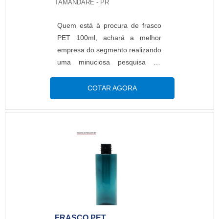
TAMANDARÉ - PR
Quem está à procura de frasco
PET 100ml, achará a melhor
empresa do segmento realizando
uma minuciosa pesquisa de
mercado e conhecendo a melhor
referência em qualidade. Quando
COTAR AGORA
a temática é frasco PET 100ml,
com os colaboradores da Macpet
é possível encontrar precisão
com qualidade
certificada.DIFERENCIAIS
IMPORTANTES DO FRASCO
PET 100MLHá muitas maneiras
eficientes de demonstrar
competência e excelência em
uma área de atuação. A Macpet
FRASCO PET