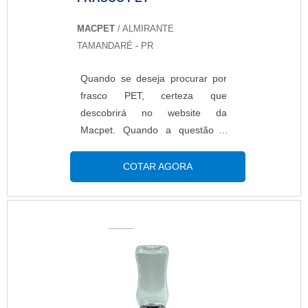
...
MACPET
/ ALMIRANTE
TAMANDARÉ - PR
Quando se deseja procurar por
frasco PET, certeza que
descobrirá no website da
Macpet. Quando a questão é
frasco PET, na Macpet atingirá
eficiência com ótimo custo-
COTAR AGORA
benefício.DETALHES SOBRE O
FRASCO PETHá muitas
maneiras eficientes de
demonstrar competência e
excelência em uma área de
atuação. A Macpet foca sua
estratégia em oferecer um
estrutura com: Escritório de alta