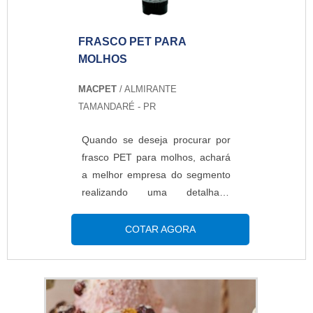
qualidade onde são realizadas as
atividades; Tecnologia de
FRASCO PET PARA
ponta; ...
MOLHOS
MACPET
/ ALMIRANTE
TAMANDARÉ - PR
Quando se deseja procurar por
frasco PET para molhos, achará
a melhor empresa do segmento
realizando uma detalhada
pesquisa e descobrindo a melhor
em qualidade e custo-benefício.
COTAR AGORA
Quando o tema é frasco PET
para molhos, com os
colaboradores da Macpet obterá
ótima qualidade com ótimo