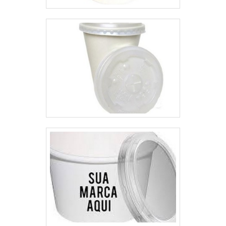
motivos são: Equipe
multidisciplinar de consultores
associados; Profissionais com
vasta experiência na área de
atuação; Equipe de alta
qualidade; Escritório de alta
qualidade onde são realizadas as
atividades; Sala de treinamento
com materiais sofisticados;
Equipamentos de última
geração. REFERÊNCIA DE
QUALIDADE NO
SEGMENTOSomente na
Plásticos Araken tem o que há de
melhor no mercado de fábrica de
sacolas plásticas personalizadas
SP. Com foco na experiência dos
clientes, oferece itens variados