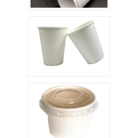
atende clientes em diversos
procedência e seriedade da
ramos do mercado nacional
empresa.É importante lembrar
entre os plásticos que ela
que o produto deve ser adquirido
trabalha estão:
com empresas especializadas.
Polipropileno;Bobinas
Esse tipo de cuidado ajuda a
plásticas;Sacos lisos e impressos
garantir a qualidade e
de Polietileno;Saco
durabilidade dos materiais, além
biodegradável. .
de evitar prejuízos com
substituições frequentes de
produtos que não cumprem com
suas funções adequadamente.
Assim, é possível poupar gastos
desnecessários.Existem diversos
motivos para a Plásticos Araken
ter se tornado destaque quando
pensamos em uma empresa que
entrega confiança e serviços de
qualidade. Alguns desses