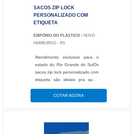
SACOS ZIP LOCK
PERSONALIZADO COM
ETIQUETA
EMPÓRIO DO PLÁSTICO
/ NOVO
HAMBURGO - RS
Atendimento exclusivo para o
estado do Rio Grande do SulOs
sacos zip lock personalizado com
etiqueta são ideiais pra quem
precisa personalizar a
embalagem, porém em baixa
COTAR AGORA
escala de produção. A
personalização é realizada
através de etiquetas adesivas
aonde é impressa todos os
dados que o cliente solicita