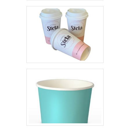
como sacos para coleta seletiva
e saco para acondicionamento
de resíduos infectantes.Isso se
deve ao fato de ser uma
empresa comprometida com
seus serviços e uma empresa
altamente qualificada,
qualificações possíveis pelo fato
de a empresa possuir escritório
de alta qualidade onde são
realizadas as atividades e sala
de treinamento com materiais
sofisticados. Tudo isso, somado
à performance de uma equipe
multidisciplinar de consultores
associados e profissionais
qualificados, garante uma