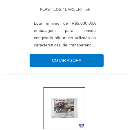
diversos mercados. Aproveite
confiável, disponibilizando itens
para fazer um orçamento! .
PLAST LOG
/ BARUERI - SP
como growler e tampas. É
comprometida com os serviços e
Lote mínimo de R$5.000,00A
responsável, qualificações
embalagem para comida
possíveis pelo fato de a empresa
congelada são muito utilizada as
possuir escritório de alta
características de transparência,
qualidade onde são realizadas as
resistência, leveza e atoxidade. A
atividades e as melhores
embalagem para alimentos é um
COTAR AGORA
matérias-primas, com laudos de
item criado com diversos tipos de
ANVISA/FDA. Tudo isso, somado
matérias primas, a finalidade
a uma equipe com colaboradores
desse produto é conservar a
proativos e especialistas
qualidade e proteger o produto
certificados, fecha todo o ciclo de
embalado. INFORMAÇÕES
entrega com excelência para
SOBRE QUALIDADE DAS
toda a carteira de clientes.
EMBALAGENSO plástico para
alimentos congelados é fabricado
em polietileno de baixa