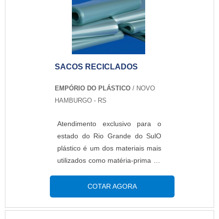
,dando um acabamento tão
perfeito que se assemelha muito
ao impresso. Além disso, o
produto oferece:Isolamento do
produto;Estrutura f...
SACOS RECICLADOS
EMPÓRIO DO PLÁSTICO
/ NOVO
HAMBURGO - RS
Atendimento exclusivo para o
estado do Rio Grande do SulO
plástico é um dos materiais mais
utilizados como matéria-prima na
fabricação de diversos produtos
das indústrias. No entanto, este é
COTAR AGORA
um material altamente poluente,
já que a decomposição após