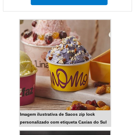
que em grande quantidade
acabam atingindo um peso
elevado. Por isso, é necessário
utilizar uma embalagem
específica que fornece maior
controle de estabilidade, como os
sacos britas.MAIS
INFORMAÇÕES RELEVANTES
SOBRE O PRODUTOSão ideais
para o transporte de produ...
Imagem ilustrativa de Sacos zip lock
personalizado com etiqueta Caxias do Sul