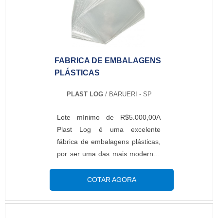
FABRICA DE EMBALAGENS
PLÁSTICAS
PLAST LOG
/ BARUERI - SP
Lote mínimo de R$5.000,00A
Plast Log é uma excelente
fábrica de embalagens plásticas,
por ser uma das mais modernas
e com embalagens flexíveis. A
empresa oferece um vasto
COTAR AGORA
catálogo de produtos para
melhor atender os clientes.
Todos as mercadorias oferecidas