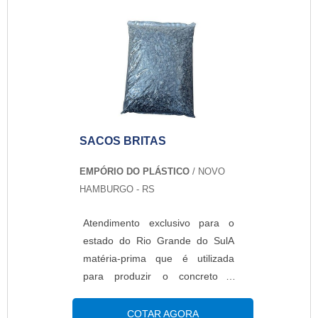
descarte no meio ambiente
demora cerca de quarenta anos.
Por isso, é cada vez mais comum
a utilização de sacos reciclados
na produção.DETALHES SOBRE
O FUNCIONAMENTO DO
PRODUTOEsses sacos pod...
SACOS BRITAS
EMPÓRIO DO PLÁSTICO
/ NOVO
HAMBURGO - RS
Atendimento exclusivo para o
estado do Rio Grande do SulA
matéria-prima que é utilizada
para produzir o concreto é
conheça por brita. O material é
formado por substâncias graúdas
COTAR AGORA