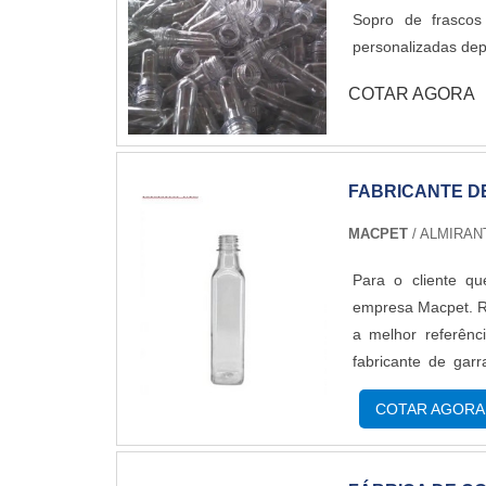
Sopro de frascos de Pol
personalizadas dep
COTAR AGORA
FABRICANTE D
MACPET
/ ALMIRAN
Para o cliente qu
empresa Macpet. R
a melhor referênc
fabricante de gar
eficiência com qual
COTAR AGORA
uma ótima relaç
GARRAFA PET PARA 
excelência como f