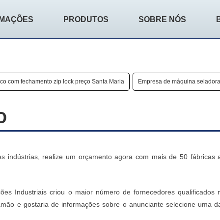
RMAÇÕES
PRODUTOS
SOBRE NÓS
co com fechamento zip lock preço Santa Maria
Empresa de máquina seladora
O
 indústrias, realize um orçamento agora com mais de 50 fábricas 
ões Industriais criou o maior número de fornecedores qualificados 
iamão e gostaria de informações sobre o anunciante selecione uma d