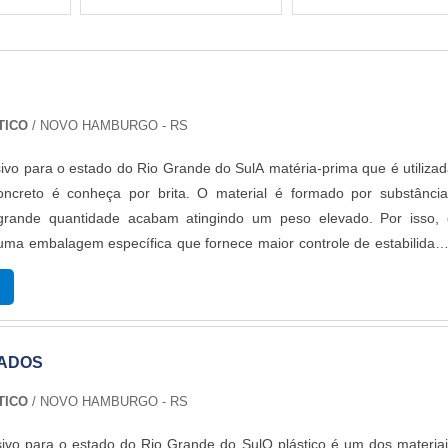
TICO
/ NOVO HAMBURGO - RS
ivo para o estado do Rio Grande do SulA matéria-prima que é utiliza
oncreto é conheça por brita. O material é formado por substância
rande quantidade acabam atingindo um peso elevado. Por isso, 
r uma embalagem específica que fornece maior controle de estabilidad
britas.MAIS INFORMAÇÕES RELEVANTES SOBRE O PRODUTOSã
porte de produ...
LADOS
TICO
/ NOVO HAMBURGO - RS
ivo para o estado do Rio Grande do SulO plástico é um dos materia