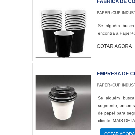
FÁBRICA DE C
produzir um estru
realizadas as ativ
PAPER+CUP INDUS
analítica sobre fa
que tenha produtos
Se alguém busca 
mas que mostram o
encontra a Paper+
explorado é a raz
COTAR AGORA
segmento de embal
os clientes. Na or
experiência, que e
atender.A MAIOR
EMPRESA DE C
qualidade quando 
PAPER+CUP INDUS
como frascos e po
atendimento quali
Se alguém busca
entendem a necessi
segmento, encontr
em instalações d
de papel para segm
empresa que tem d
cliente. MAIS DE
uma entrega de ex
descartar empresa
orçamento!
COTAR AGORA