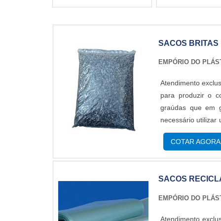
SACOS BRITAS
EMPÓRIO DO PLÁS
Atendimento exclus
para produzir o c
graúdas que em g
necessário utiliza
como os sacos 
COTAR AGORA
ideais para o trans
SACOS RECIC
EMPÓRIO DO PLÁS
Atendimento exclus