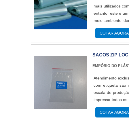
mais utilizados co
entanto, este é um
meio ambiente de
utilização de sa
COTAR AGORA
PRODUTOEsses sac
SACOS ZIP LO
EMPÓRIO DO PLÁS
Atendimento exclus
com etiqueta são 
escala de produção
impressa todos os 
assemelha muito
COTAR AGORA
produto;Estrutura f.