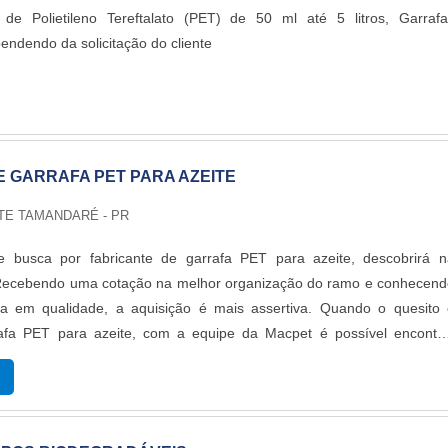
ietileno Tereftalato (PET) de 50 ml até 5 litros, Garrafas
endendo da solicitação do cliente
E GARRAFA PET PARA AZEITE
TE TAMANDARÉ - PR
e busca por fabricante de garrafa PET para azeite, descobrirá n
ecebendo uma cotação na melhor organização do ramo e conhecend
ia em qualidade, a aquisição é mais assertiva. Quando o quesito 
rafa PET para azeite, com a equipe da Macpet é possível encontra
idade certificada, fatores que aliados ao preço justo ajudam a garant
ão custo-benefício.DIFERENCIAIS IMPORTANTES DO FABRICANTE D
AZEITEHá muitas maneiras eficientes de demonstrar competência 
abricante de garrafa PET para azeite, a Macpet foca sua energia e