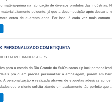
mo matéria-prima na fabricação de diversos produtos das indústrias. 
 material altamente poluente, já que a decomposição após descarte 
mora cerca de quarenta anos. Por isso, é cada vez mais comum 
cos reciclados na produção.DETALHES SOBRE O FUNCIONAMENTO D
os pod...
CK PERSONALIZADO COM ETIQUETA
TICO
/ NOVO HAMBURGO - RS
ivo para o estado do Rio Grande do SulOs sacos zip lock personaliza
ideiais pra quem precisa personalizar a embalagem, porém em baix
. A personalização é realizada através de etiquetas adesivas aonde
dados que o cliente solicita ,dando um acabamento tão perfeito que 
 ao impresso. Além disso, o produto oferece:Isolamento d
..