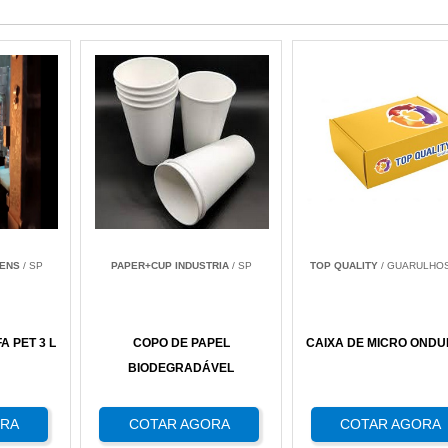
ENS
/ SP
PAPER+CUP INDUSTRIA
/ SP
TOP QUALITY
/ GUARULHOS
 PET 3 L
COPO DE PAPEL
CAIXA DE MICRO OND
BIODEGRADÁVEL
ORA
COTAR AGORA
COTAR AGORA