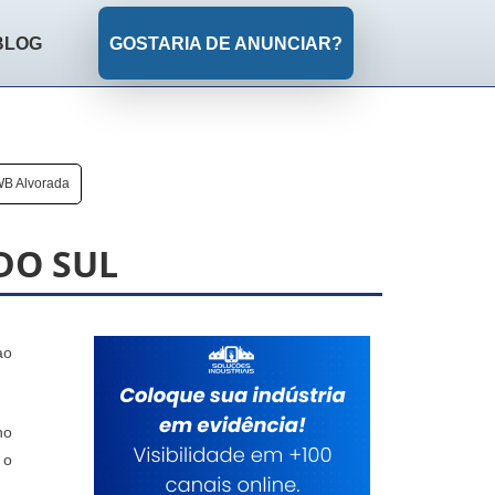
BLOG
GOSTARIA DE ANUNCIAR?
B Alvorada
DO SUL
ao
no
 o