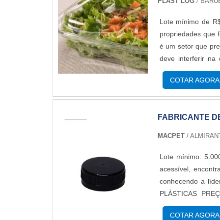
PLAST LOG
/ BARUE
Lote mínimo de R$
propriedades que f
é um setor que pre
deve interferir n
(PEBD) e em poliet
COTAR AGORA
mercado.Informaçõe
ao produto, prote
crocância por exem
FABRICANTE D
suas propriedades 
embalagem para ali
MACPET
/ ALMIRAN
a vida de quem prec
abaixo:Atóxico;Res
Lote mínimo: 5.00
visual;Entre outr
acessível, encont
uma empresa espec
conhecendo a lí
ramos do mercado 
PLÁSTICAS PREÇOQ
bobinas plásticas, s
altamente qualif
COTAR AGORA
disponibilizando 