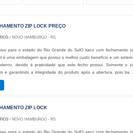
HAMENTO ZIP LOCK PREÇO
TICO
/ NOVO HAMBURGO - RS
sivo para o estado do Rio Grande do SulO saco com fechamento zi
el é uma embalagem que possui o melhor custo benefício e um siste
erno, devido à praticidade que este fecho possui. Somente o zi
o e garantindo a integridade do produto após a abertura, pois bas
 e embalagem e ficará completamente lacrada.DETALHES SOBRE 
DO PRODUTOÉ fa...
HAMENTO ZIP LOCK
TICO
/ NOVO HAMBURGO - RS
sivo para o estado do Rio Grande do SulO saco com fechamento zi