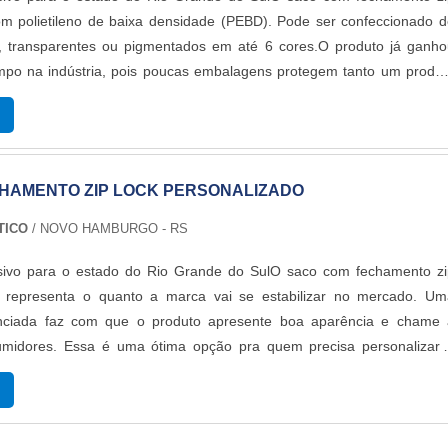
om polietileno de baixa densidade (PEBD). Pode ser confeccionado 
s, transparentes ou pigmentados em até 6 cores.O produto já ganho
mpo na indústria, pois poucas embalagens protegem tanto um produt
les e altamente moderno, o saco possui um sistema de fechament
ito...
HAMENTO ZIP LOCK PERSONALIZADO
TICO
/ NOVO HAMBURGO - RS
sivo para o estado do Rio Grande do SulO saco com fechamento zi
o representa o quanto a marca vai se estabilizar no mercado. Um
nciada faz com que o produto apresente boa aparência e chame 
midores. Essa é uma ótima opção pra quem precisa personalizar 
m baixa escala de produção. A personalização é realizada através 
aonde é imp...