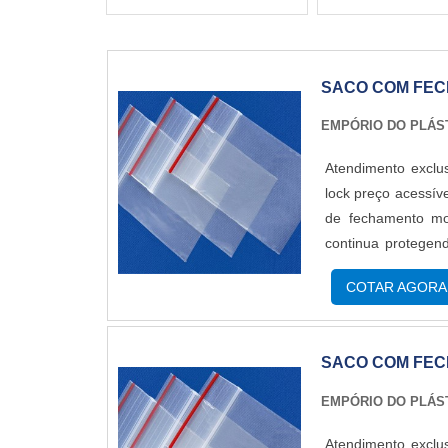
SACO COM FEC
EMPÓRIO DO PLÁS
Atendimento exclu
lock preço acessív
de fechamento mod
continua protegend
fechar novamente
COTAR AGORA
FUNCIONAMENTO 
SACO COM FEC
EMPÓRIO DO PLÁS
Atendimento exclu