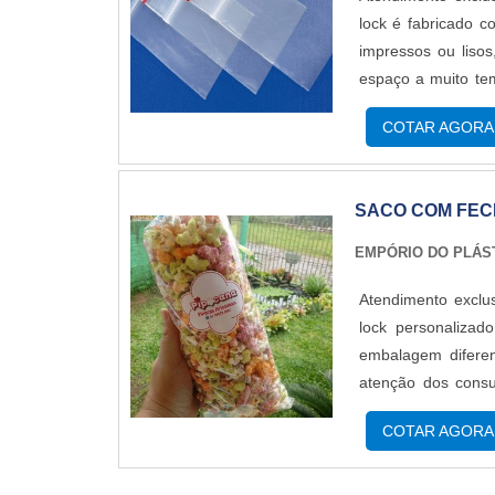
lock é fabricado c
impressos ou liso
espaço a muito te
como o zip. Simp
COTAR AGORA
incrível que atrai mu
SACO COM FEC
EMPÓRIO DO PLÁS
Atendimento exclu
lock personalizad
embalagem difere
atenção dos consu
embalagem, porém e
COTAR AGORA
etiquetas adesivas 