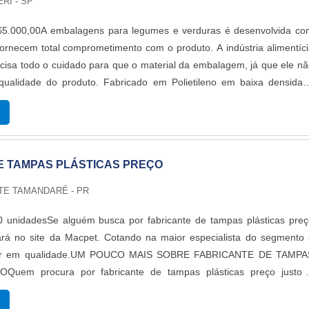
RI - SP
5.000,00A embalagens para legumes e verduras é desenvolvida co
ornecem total comprometimento com o produto. A indústria alimentíc
cisa todo o cuidado para que o material da embalagem, já que ele n
a qualidade do produto. Fabricado em Polietileno em baixa densida
ileno em alta densidade (PEAD), o produto se tornou muito popular 
s importantes sobre esse produtoEsse produto é ideal por oferecer
ção, preservando a qualidade e características principais, como 
plo. Além de, sensibilidade ao oxigênio, à luz e à umidade complet
E TAMPAS PLÁSTICAS PREÇO
mais importantes, que ajudam a garantir a integridade do produto.
mentos oferece grande segurança ao que é embalado. Ela visa facilit
TE TAMANDARÉ - PR
isa. As principais características desse tipo de produto estão listad
istência a rasgos e rupturas;Ótima selagem;Ótimo brilho e aparênc
0 unidadesSe alguém busca por fabricante de tampas plásticas preç
os.Onde adquirir Embalagens para legumes e verdurasA PLAST LOG 
rará no site da Macpet. Cotando na maior especialista do segmento
ializada em embalagens plásticas que atende clientes em diverso
der em qualidade.UM POUCO MAIS SOBRE FABRICANTE DE TAMPA
nacional entre os plásticos que ela trabalha estão o polipropilen
uem procura por fabricante de tampas plásticas preço justo 
acos lisos entre outros..
icado, se depara com a Macpet. Atuando com growler e garrafas
tudo que há de mais atual para garantir a qualidade final para ca