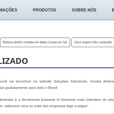
RMAÇÕES
PRODUTOS
SOBRE NÓS
Bobina stretch cortada em fatias Caxias do Sul
Saco virgem São Leopoldo
LIZADO
ocê vai encontrar no website Soluções Industriais, receba divers
s gratuitamente para todo o Brasil
striais é a ferramenta business to business mais interativo do seto
o, selecione uma ou mais das empresas logo a seguir: