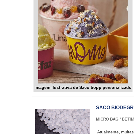
Imagem ilustrativa de Saco bopp personalizado
SACO BIODEG
MICRO BAG
/ BETIM
Atualmente, muitas