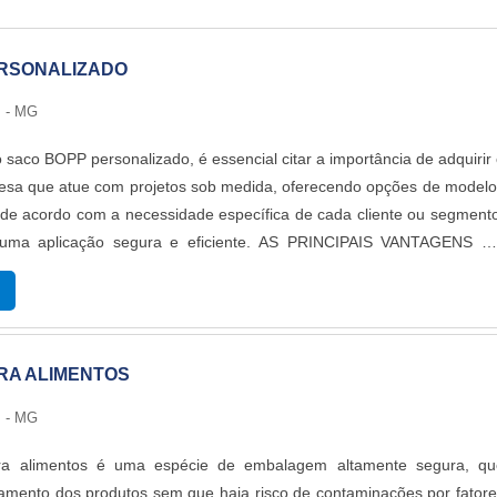
RSONALIZADO
 - MG
saco BOPP personalizado, é essencial citar a importância de adquirir
sa que atue com projetos sob medida, oferecendo opções de modelo
 de acordo com a necessidade específica de cada cliente ou segment
r uma aplicação segura e eficiente. AS PRINCIPAIS VANTAGENS D
 simplificada, os sacos de BOPP, ou como também conhecidos com
i...
RA ALIMENTOS
 - MG
a alimentos é uma espécie de embalagem altamente segura, qu
amento dos produtos sem que haja risco de contaminações por fator