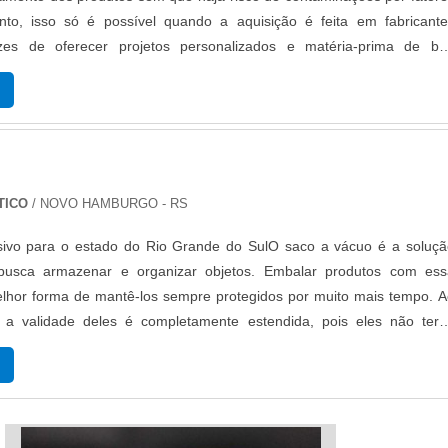
nto, isso só é possível quando a aquisição é feita em fabricante
azes de oferecer projetos personalizados e matéria-prima de bo
 PRINCIPAIS VANTAGENS DO PRODUTOOs sacos de BOPP, ou com
como de polipropileno bio...
TICO
/ NOVO HAMBURGO - RS
sivo para o estado do Rio Grande do SulO saco a vácuo é a soluçã
busca armazenar e organizar objetos. Embalar produtos com ess
hor forma de mantê-los sempre protegidos por muito mais tempo. A
 a validade deles é completamente estendida, pois eles não terã
m o ar e serão pouco afetados pela ação do tempo. Você economiz
ta o desper...