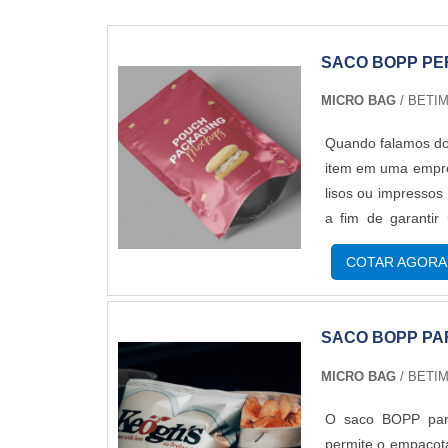
SACO BOPP PE
MICRO BAG
/ BETIM
Quando falamos do 
item em uma empre
lisos ou impressos
a fim de garanti
MODELODe maneira
COTAR AGORA
de polipropileno bior
SACO BOPP PA
MICRO BAG
/ BETIM
O saco BOPP par
permite o empacot