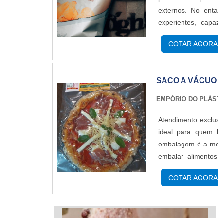
externos. No enta
experientes, cap
procedência. AS
COTAR AGORA
também conhecidos 
SACO A VÁCUO
EMPÓRIO DO PLÁS
Atendimento exclu
ideal para quem 
embalagem é a mel
embalar alimentos
nenhum contato co
COTAR AGORA
muito dinheiro e evi