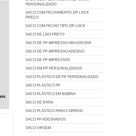
PERSONALIZADO
O
a
SACO COM FECHAMENTO ZIP LOCK
m
e
PREÇO
s
o
SACO COM FECHO TIPO ZIP LOCK
a
m
SACO DE LIXO PRETO
s
e
SACO DE PP IMPRESSO ABA ADESIVA
 e
m
SACO DE PP IMPRESSO ADESIVO
e
 é
s
SACO DE PP IMPRESSOS
e
s
is
SACO EM PP PERSONALIZADOS
O
SACO PLÁSTICO DE PP PERSONALIZADO
a
SACO PLÁSTICO PP
ns
SACO PLÁSTICO EM BOBINA
ais
e
SACO DE RÁFIA
o,
SACO PLÁSTICO PARA CORREIO
a
SACO PP ADESIVADOS
P
SACO VIRGEM
o