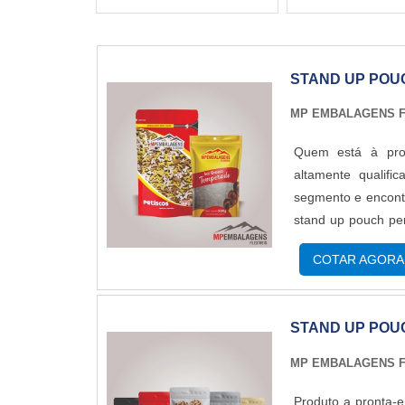
STAND UP POU
MP EMBALAGENS F
Quem está à pro
altamente qualif
segmento e encontr
stand up pouch pe
proteção e com 
COTAR AGORA
SOBRE STAND UP
energia em produzi
realizadas as ativ
STAND UP POU
pouch personaliza
demonstrar comp
MP EMBALAGENS F
Embalagens Flexív
plásticas; Impres
Produto a pronta-