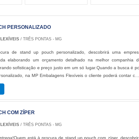
CH PERSONALIZADO
LEXÍVEIS
/ TRÊS PONTAS - MG
cura de stand up pouch personalizado, descobrirá uma empres
icada elaborando um orçamento detalhado na melhor companhia d
ando sofisticação e preço justo em um só lugar.Quando a busca é p
rsonalizado, na MP Embalagens Flexíveis o cliente poderá contar c
as melhores soluções para embalagens plásticas.MAIS DETALHE
 POUCH PERSONALIZADOA MP Embalagens Flexíveis foca su
r uma estrutura aos clientes com escritório de alta qualidade onde s
idades e equipamentos de última geração, tudo para oferecer stand 
CH COM ZÍPER
do com ótima qualidade.Há muitas maneiras eficientes de uma empre
etência, excelência e destaque em uma área de atuação. A M
LEXÍVEIS
/ TRÊS PONTAS - MG
eis se mostra referência por ter: Melhores soluções para embalage
são de embalagens em até 8 cores; Melhores tecnologias do mercad
entrega!Quem está à procura de stand up pouch com zíper, descobri