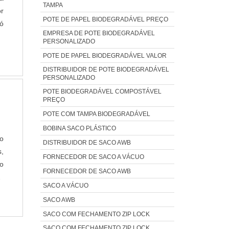
TAMPA
a
r
POTE DE PAPEL BIODEGRADÁVEL PREÇO
as
ó
EMPRESA DE POTE BIODEGRADÁVEL
o,
m
PERSONALIZADO
o
,
POTE DE PAPEL BIODEGRADÁVEL VALOR
P
a
DISTRIBUIDOR DE POTE BIODEGRADÁVEL
ia
ar
PERSONALIZADO
os
r
POTE BIODEGRADÁVEL COMPOSTÁVEL
o
e
PREÇO
as
ue
POTE COM TAMPA BIODEGRADÁVEL
m
 a
BOBINA SACO PLÁSTICO
as
m
do
DISTRIBUIDOR DE SACO AWB
s.
s
,
FORNECEDOR DE SACO A VÁCUO
os
s
do
FORNECEDOR DE SACO AWB
a
m
E
SACO A VÁCUO
ia
o:
m
SACO AWB
na
as
SACO COM FECHAMENTO ZIP LOCK
es
os
de
,
SACO COM FECHAMENTO ZIP LOCK