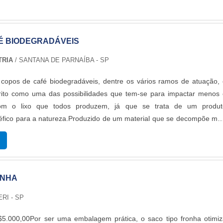
É BIODEGRADÁVEIS
TRIA
/ SANTANA DE PARNAÍBA - SP
 copos de café biodegradáveis, dentre os vários ramos de atuação,
ito como uma das possibilidades que tem-se para impactar menos 
om o lixo que todos produzem, já que se trata de um produt
fico para a natureza.Produzido de um material que se decompõe mai
a, sob condições específicas de umidade, calor, luz e nutriente
o pode ser decomposto em 180 dias.O PRODUTO GARANTE UMA SÉRI
o utilizado para ajudar no meio ambiente, já que a decomposição 
 aos produtos tradicionais. Além disso, precisa ser absorvid
ONHA
 natureza, gerando menos impactos ambientais sendo hoje, um do
diferenciais na atualidade para segmento
RI - SP
Empresas;Indústrias;Segmentos no geral.Acima de tudo é fundamenta
 ser reconhecido pelos diferenciais que envolvem não ter alterações 
5.000,00Por ser uma embalagem prática, o saco tipo fronha otimiz