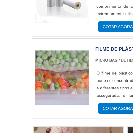
comprimento de al
extremamente utili
fundamentais des
COTAR AGORA
durabilidade. Produ
FILME DE PLÁS
MICRO BAG
/ BETIM
O filme de plástic
pode ser encontra
a diferentes tipos
assegurada, é fu
CARACTERÍSTICAS
COTAR AGORA
última geração e so