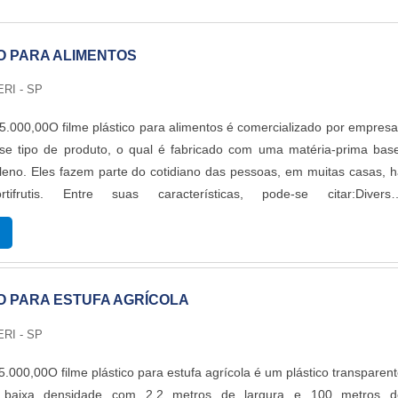
O PARA ALIMENTOS
RI - SP
.000,00O filme plástico para alimentos é comercializado por empres
sse tipo de produto, o qual é fabricado com uma matéria-prima bas
leno. Eles fazem parte do cotidiano das pessoas, em muitas casas, 
ifrutis. Entre suas características, pode-se citar:Diverso
s cores;Reciclável.O PRODUTO GARANTE ALTA VERSATILIDADE
rande versatili...
O PARA ESTUFA AGRÍCOLA
RI - SP
.000,00O filme plástico para estufa agrícola é um plástico transparen
de baixa densidade com 2,2 metros de largura e 100 metros d