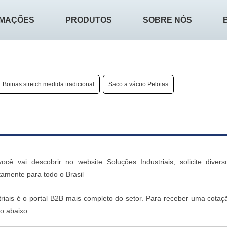
RMAÇÕES
PRODUTOS
SOBRE NÓS
Boinas stretch medida tradicional
Saco a vácuo Pelotas
cê vai descobrir no website Soluções Industriais, solicite divers
amente para todo o Brasil
triais é o portal B2B mais completo do setor. Para receber uma cotaç
o abaixo: