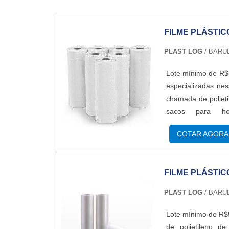
FILME PLÁSTIC
PLAST LOG
/ BARUE
Lote mínimo de R$5
especializadas ne
chamada de polieti
sacos para hort
tamanhos;Alguma
COTAR AGORA
produto apresenta g
FILME PLÁSTIC
PLAST LOG
/ BARUE
Lote mínimo de R$5
de polietileno 