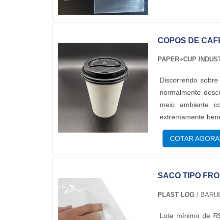
COPOS DE CAF
PAPER+CUP INDUS
Discorrendo sobre
normalmente descr
meio ambiente c
extremamente bené
rápido na naturez
COTAR AGORA
orgânicos, o cop
DE BENEFÍCIOSMuit
rápida comparada
SACO TIPO FR
rapidamente pela
principais 
PLAST LOG
/ BARUE
como:Escritórios;
ressaltar que pode
Lote mínimo de R$