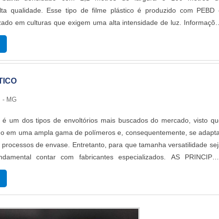
ta qualidade. Esse tipo de filme plástico é produzido com PEBD 
zado em culturas que exigem uma alta intensidade de luz. Informaçõ
se produtoFilme agrícola convencional de excelente qualidade 
zido no...
TICO
 - MG
o é um dos tipos de envoltórios mais buscados do mercado, visto q
do em uma ampla gama de polímeros e, consequentemente, se adapta
 e processos de envase. Entretanto, para que tamanha versatilidade se
ndamental contar com fabricantes especializados. AS PRINCIPAI
 DO PRODUTOLíder no mercado, a Micro Bag possui máquinas d
ftwares ...