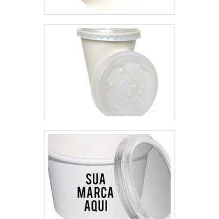
QUALIDADE NO
SEGMENTOApenas na Macpet
existe variedade e qualidade
quando o assunto for atacado de
embalagens plásticas. É possível
encontrar itens variados com
tecnologia de ponta, como
frascos e potes.Tudo isso por ser
comprometida com os serviços e
altamente qualificada,
qualificações construídas por
focar suas ações no resultado
final, tendo escritório de alta
qualidade onde são realizadas as
atividades e máquinas
modernas. Tudo isso, somado a
uma equipe com colaboradores
proativos e trabalhadores de alta