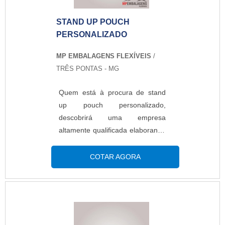
STAND UP POUCH
PERSONALIZADO
MP EMBALAGENS FLEXÍVEIS
/
TRÊS PONTAS - MG
Quem está à procura de stand
up pouch personalizado,
descobrirá uma empresa
altamente qualificada elaborando
um orçamento detalhado na
melhor companhia do segmento
COTAR AGORA
e encontrando sofisticação e
preço justo em um só
lugar.Quando a busca é por
stand up pouch personalizado,
na MP Embalagens Flexíveis o