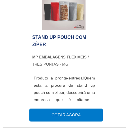
cliente poderá contar com
proteção e com as melhores
soluções para embalagens
plásticas.MAIS DETALHES
SOBRE STAND UP POUCH
STAND UP POUCH COM
PERSONALIZADOA MP
ZÍPER
Embalagens Flexíveis foca sua
energia em produzir uma
MP EMBALAGENS FLEXÍVEIS
/
estrutura aos clientes com
TRÊS PONTAS - MG
escritório de alta qualidade onde
são realizadas as atividades e
Produto a pronta-entrega!Quem
equipamentos de última geração,
está à procura de stand up
tudo para oferecer stand up
pouch com zíper, descobrirá uma
pouch personalizado com ótima
empresa que é altamente
qualidade.Há muitas maneiras
qualificada elaborando um
eficientes de uma empresa
orçamento detalhado na melhor
COTAR AGORA
demonstrar competência,
companhia do segmento e
excelência e destaque em uma
encontrando sofisticação e preço