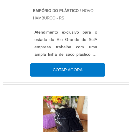
EMPÓRIO DO PLÁSTICO
/ NOVO
HAMBURGO - RS
Atendimento exclusivo para o
estado do Rio Grande do SulA
empresa trabalha com uma
ampla linha de saco plástico de
PP personalizado, podendo ser
lisos ou personalizados em até 6
COTAR AGORA
cores. São fabricados sob
medida, de acordo com a
necessidade de cada cliente.
Além disso, esta embalagem
flexível poder ser fabricado com
dois tipos de adesivo:
permanente e abre e fecha.MAIS
DETALHES IMPORTANTES