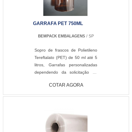
especificações do cliente.UM
POUCO MAIS SOBRE CINTA DE
SORVETEA Top Quality canaliza
GARRAFA PET 750ML
seus esforços em proporcionar
para os parceiros uma estrutura
BEMPACK EMBALAGENS
/ SP
com escritório de alta qualidade
onde são realizadas as
Sopro de frascos de Polietileno
atividades e processos de
Tereftalato (PET) de 50 ml até 5
produção de última geração,
litros, Garrafas personalizadas
tudo pensando em cinta de
dependendo da solicitação do
sorvete com proteção.Há muitas
cliente
maneiras eficientes de uma
COTAR AGORA
empresa demonstrar
competência, excelência e
destaque em sua área de
atuação. A Top Quality se
mostra referência por ter:
Soluções eficazes para serviços