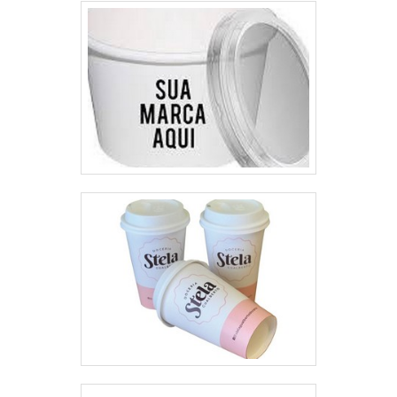
e uma empresa que preza pela
segurança, qualificações
possíveis pelo fato de a empresa
possuir escritório de alta
qualidade onde são realizadas as
atividades e biblioteca técnica de
apoio. Tudo isso, somado a uma
equipe multidisciplinar de
consultores associados e
profissionais qualificados,
garante a melhor experiência
para os clientes com qualidade.