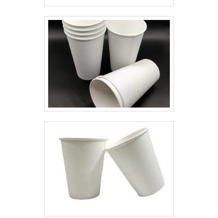
durabilidade dos materiais, além
de evitar prejuízos com
substituições frequentes de
produtos que não cumprem com
suas funções adequadamente.
Assim, é possível poupar gastos
desnecessários.Existem diversos
motivos para a Plásticos Araken
ter se tornado destaque quando
pensamos em uma empresa que
entrega confiança e serviços de
qualidade. Alguns desses
motivos são: Equipe
multidisciplinar de consultores
associados; Profissionais com
vasta experiência na área de
atuação; Equipe de alta
qualidade; Escritório de alta