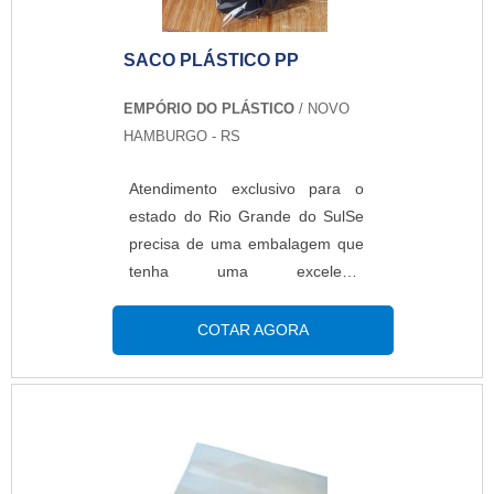
SOBRE O PRODUTONo caso do
saco PP adesivado perm...
SACO PLÁSTICO PP
EMPÓRIO DO PLÁSTICO
/ NOVO
HAMBURGO - RS
Atendimento exclusivo para o
estado do Rio Grande do SulSe
precisa de uma embalagem que
tenha uma excelente
transparência e brilho, é
essencial usar o saco plástico PP.
COTAR AGORA
É fabricado sob medida, de
acordo com a necessidade de
cada cliente. Além de serem
fabricados com ou sem
impressão, este tipo de
embalagem é amplamente