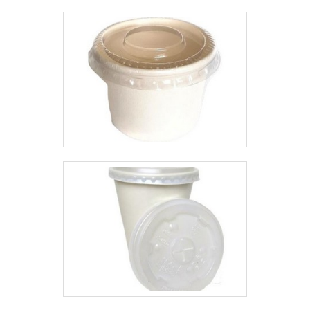
qualidade onde são realizadas as
atividades; Sala de treinamento
com materiais sofisticados;
Equipamentos de última
geração. A EMPRESA MAIS
QUALIFICADA DO
SEGMENTOSomente na
Plásticos Araken sempre tem a
solução mais buscada na área
de fábrica de sacos de
polietileno. É possível encontrar
itens variados com tecnologia de
ponta, como cobertura para
cadáveres e saco para
acondicionamento de resíduos
tóxicos.Isso se deve ao fato de a
empresa ser uma empresa
comprometida com seus serviços