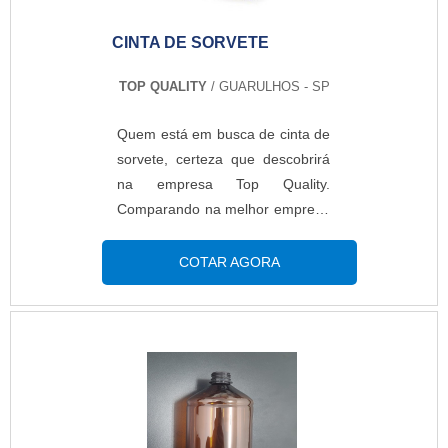
CINTA DE SORVETE
TOP QUALITY
/ GUARULHOS - SP
Quem está em busca de cinta de
sorvete, certeza que descobrirá
na empresa Top Quality.
Comparando na melhor empresa
do segmento e descobrindo a
organização mais competente do
COTAR AGORA
ramo.Quando o interesse é por
cinta de sorvete, com os
profissionais especializados da
Top Quality alcançará excelente
custo-benefício com excelência
de qualidade na produção dos
produtos dentro das