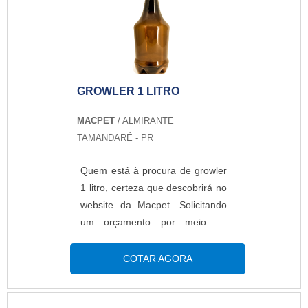
uma empresa comprometida
com seus serviços quando
tratamos do segmento de gráfico
de tags e embalagens. A
empresa objetiva sempre a
GROWLER 1 LITRO
qualidade final para fidelização
do cliente com parcerias
MACPET
/ ALMIRANTE
duradouras.REFERÊNCIA DE
TAMANDARÉ - PR
QUALIDADE NO SEGMENTONa
Top Quality tem o que há de
Quem está à procura de growler
melhor no mercado de gráfico de
1 litro, certeza que descobrirá no
tags e embalagens. É sempre a
website da Macpet. Solicitando
opção mais confiável,
um orçamento por meio da
disponibilizando itens como
própria empresa e conhecendo a
colmeia papel kraft e cinta de
melhor referência em qualidade.
COTAR AGORA
sorvete com ótima qualidade e
Quando o desejo é por growler 1
excelente custo-benefício.A
litro, na Macpet conseguirá
empresa também conta com um