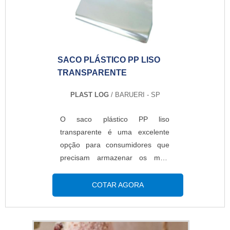
utilizado por gráficas, editoras,
laboratórios, confecções, entre
outros segmentos. O produto
oferece diversas vantagen...
SACO PLÁSTICO PP LISO
TRANSPARENTE
PLAST LOG
/ BARUERI - SP
O saco plástico PP liso
transparente é uma excelente
opção para consumidores que
precisam armazenar os mais
variados produtos de forma
segura, efetiva e que precisam
COTAR AGORA
ser expostas....