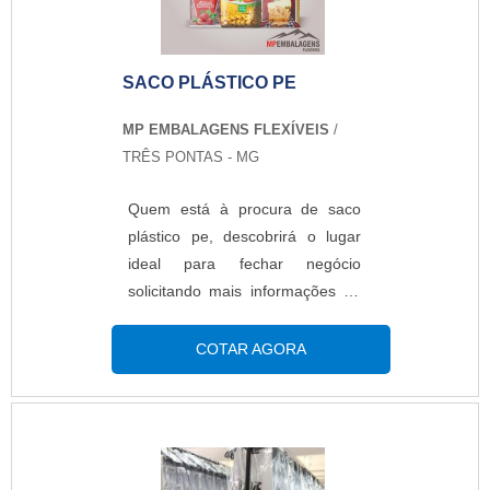
responsável, conquistas
adquiridas porque investiu em
uma estrutura que hoje conta
SACO PLÁSTICO PE
com diversas certificações,
dentre elas, ISO9001 e CIF –
MP EMBALAGENS FLEXÍVEIS
/
(Embalagens para contato com
TRÊS PONTAS - MG
Alimentos junto a Vigilância
Sanitária) e estrutura suficiente
Quem está à procura de saco
para atender todas as
plástico pe, descobrirá o lugar
demandas. Tudo isso, somado à
ideal para fechar negócio
performance de uma equipe de
solicitando mais informações na
colaboradores capacitados e
companhia mais conceituada do
profissionais com vasta
mercado e encontrando a maior
COTAR AGORA
experiência na área, garantem a
referência de qualidade da área
melhor experiência para os
de atuação.ALGUNS DETALHES
clientes com qualidade.Aproveite
SOBRE O SACO PLÁSTICO
a visita para acessar o nosso site
PEQuem quer encontrar saco
e saber mais sobre a empresa,
plástico pe em uma empresa que