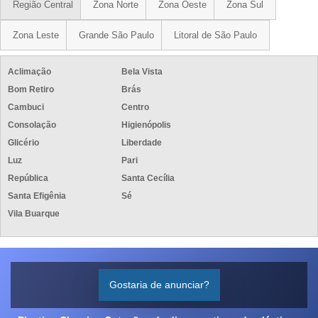
Região Central
Zona Norte
Zona Oeste
Zona Sul
Zona Leste
Grande São Paulo
Litoral de São Paulo
Aclimação
Bela Vista
Bom Retiro
Brás
Cambuci
Centro
Consolação
Higienópolis
Glicério
Liberdade
Luz
Pari
República
Santa Cecília
Santa Efigênia
Sé
Vila Buarque
Gostaria de anunciar?