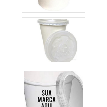
e stand up pouch com zíper.É
uma empresa comprometida
com seus serviços e uma
empresa altamente qualificada,
padrões alcançados por conter
escritório de alta qualidade onde
são realizadas as atividades e
biblioteca técnica de apoio. Tudo
isso, somado a uma equipe
multidisciplinar de consultores
associados e designers
qualificados e prontos para
melhor atender as necessidades
dos clientes, comprova sua
essência de trazer o melhor para
todos os clientes.