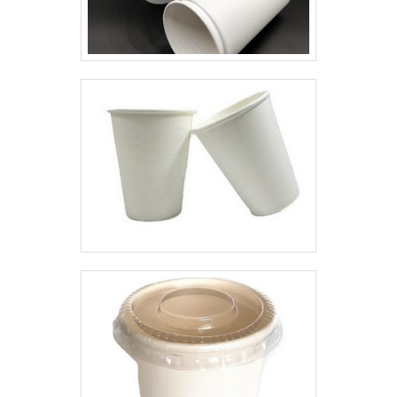
práticos. Esse tipo de produto
multidisciplinar de consultores
para roupas é vendido e criado
associados; Profissionais com
como uma solução diferenciada
vasta experiência na área de
para que as pessoas ou
atuação; Designers qualificados
comércios dessa área, tenham a
e prontos para melhor atender as
possibilidade de lavar roupas
necessidades dos clientes;
delicadas, como por
Escritório de alta qualidade onde
exemplo:Ternos;Vestidos;Uniformes.Onde
são realizadas as atividades;
comprar Sacos para lavanderia
Sistema de atendimento eficaz;
industrialA PLAST LOG é uma
Equipamentos de última
empresa especializada em
geração. A MAIOR REFERÊNCIA
embalagens plásticas. Ela tem
NO SEGMENTOSomente na MP
clientes em diversos ramos do
Embalagens Flexíveis existem as
mercado nacional entre os
melhores condições para quem
plásticos que ela trabalha estão o
deseja achar o que precisa para
polipropileno, bobinas plásticas,
saco plástico pe. É possível
sacos lisos e impressos de
encontrar uma grande variedade
Polietileno..
no portfólio como filmes plásticos