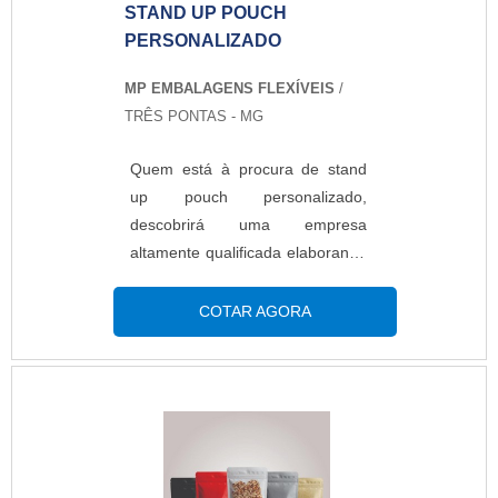
STAND UP POUCH
PERSONALIZADO
MP EMBALAGENS FLEXÍVEIS
/
TRÊS PONTAS - MG
Quem está à procura de stand
up pouch personalizado,
descobrirá uma empresa
altamente qualificada elaborando
um orçamento detalhado na
melhor companhia do segmento
COTAR AGORA
e encontrando sofisticação e
preço justo em um só
lugar.Quando a busca é por
stand up pouch personalizado,
na MP Embalagens Flexíveis o
cliente poderá contar com