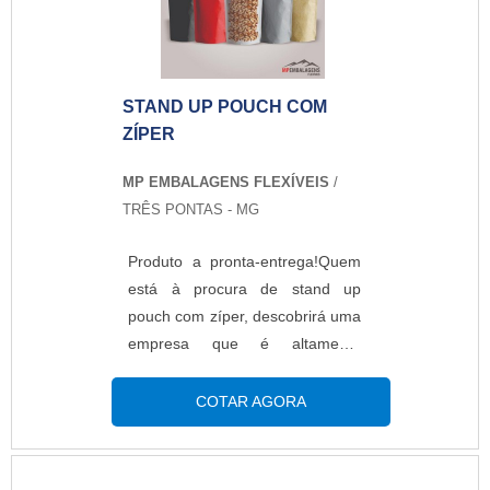
proteção e com as melhores
soluções para embalagens
plásticas.MAIS DETALHES
SOBRE STAND UP POUCH
STAND UP POUCH COM
PERSONALIZADOA MP
ZÍPER
Embalagens Flexíveis foca sua
energia em produzir uma
MP EMBALAGENS FLEXÍVEIS
/
estrutura aos clientes com
TRÊS PONTAS - MG
escritório de alta qualidade onde
são realizadas as atividades e
Produto a pronta-entrega!Quem
equipamentos de última geração,
está à procura de stand up
tudo para oferecer stand up
pouch com zíper, descobrirá uma
pouch personalizado com ótima
empresa que é altamente
qualidade.Há muitas maneiras
qualificada elaborando um
eficientes de uma empresa
orçamento detalhado na melhor
COTAR AGORA
demonstrar competência,
companhia do segmento e
excelência e destaque em uma
encontrando sofisticação e preço
área de atuação. A MP
justo em um só