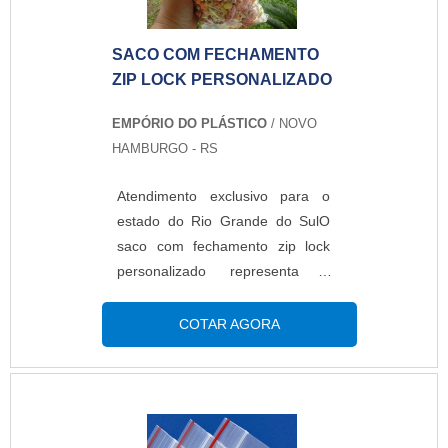
fechamento incrível que atrai
muito...
SACO COM FECHAMENTO
ZIP LOCK PERSONALIZADO
EMPÓRIO DO PLÁSTICO
/ NOVO
HAMBURGO - RS
Atendimento exclusivo para o
estado do Rio Grande do SulO
saco com fechamento zip lock
personalizado representa o
quanto a marca vai se estabilizar
no mercado. Uma embalagem
COTAR AGORA
diferenciada faz com que o
produto apresente boa aparência
e chame a atenção dos
consumidores. Essa é uma ótima
opção pra quem precisa