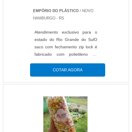
EMPÓRIO DO PLÁSTICO
/ NOVO
HAMBURGO - RS
Atendimento exclusivo para o
estado do Rio Grande do SulO
saco com fechamento zip lock é
fabricado com polietileno de
baixa densidade (PEBD). Pode
ser confeccionado de impressos
COTAR AGORA
ou lisos, transparentes ou
pigmentados em até 6 cores.O
produto já ganhou espaço a
muito tempo na indústria, pois
poucas embalagens protegem
tanto um produto como o zip.
Simples e altamente moderno, o
saco possui um sistema de