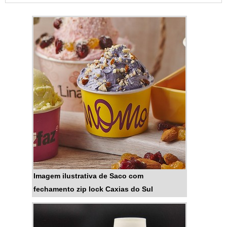
praticidade que este fecho
possui. Somente o zip continua
protegendo e garantindo a
integridade do produto após a
abertura, pois basta fechar
novamente e embalagem e ficará
completamente
lacrada.DETALHES SOBRE O
FUNCIONAMENTO DO
PRODUTOÉ fa...
Imagem ilustrativa de Saco com
fechamento zip lock Caxias do Sul