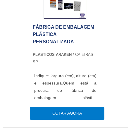
FÁBRICA DE EMBALAGEM
PLÁSTICA
PERSONALIZADA
PLASTICOS ARAKEN
/ CAIEIRAS -
SP
Indique: largura (cm), altura (cm)
e espessura.Quem está à
procura de fábrica de
embalagem plástica
personalizada, achará na
referência do mercado Plásticos
COTAR AGORA
Araken. Solicitando mais
informações na maior