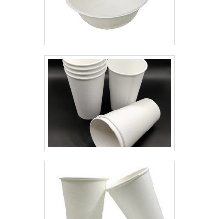
embalagem ao substituir fitas
material. Ideal para aplicações
adesivas e cintas, oferecendo
em indústrias dos setores têxtil,
maior rendimento com menor
automotivo, gráfico, moveleiro,
desperdício. As opções de filme
alimentício e logístico, ela é
bruto ou líquido proporcionam
utilizada como forro, separador
flexibilidade na produção e
de camadas, proteção de peças,
aplicação, atendendo desde
revestimento de superfícies,
pequenas empresas até grandes
embalagens técnicas e muito
operações industriais que
mais. Pode ser personalizada em
buscam eficiência e
espessuras, larguras e formatos
sustentabilidade. Com alta
sob medida, oferecendo
durabilidade e performance
excelente desempenho
comprovada, o filme stretch é a
mecânico, flexibilidade e
escolha ideal para garantir que
resistência à tração e à
suas mercadorias cheguem ao
perfuração. É compatível com
destino final intactas, reduzindo
processos manuais ou
custos com avarias e
automáticos, sendo uma escolha
retrabalhos. Seja para
versátil, funcional e confiável