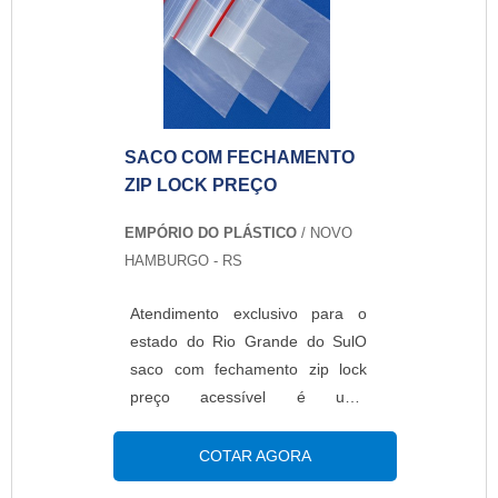
personalizar a embalagem,
porém em baixa escala de
produção. A personalização é
realizada através de etiquetas
adesivas aonde é imp...
SACO COM FECHAMENTO
ZIP LOCK PREÇO
EMPÓRIO DO PLÁSTICO
/ NOVO
HAMBURGO - RS
Atendimento exclusivo para o
estado do Rio Grande do SulO
saco com fechamento zip lock
preço acessível é uma
embalagem que possui o melhor
custo benefício e um sistema de
COTAR AGORA
fechamento moderno, devido à