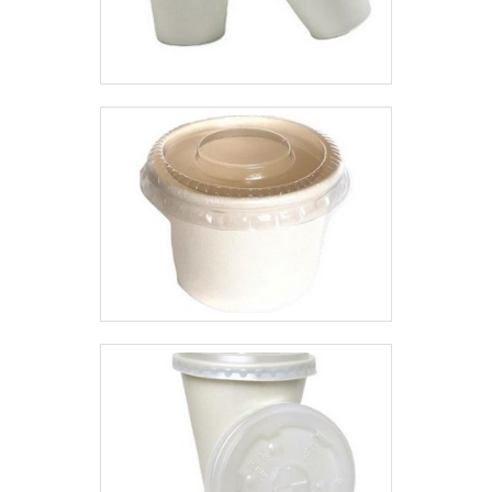
paletização de cargas
para quem busca agilidade,
volumosas, proteção de itens
organização e segurança no
sensíveis ou organização de
manuseio e acondicionamento
produtos em estoque, ele
de materiais.
oferece uma solução versátil,
econômica e ambientalmente
responsável para todas as suas
necessidades de embalagem.