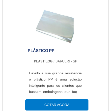
especialista do segmento e
conhecendo a líder em
qualidade.MAIS SOBRE
FÁBRICA DE EMBALAGEM
PLASTICA
PERSONALIZADAQuem
pesquisa na internet por fábricas
de embalagem plástica
PLÁSTICO PP
personalizada em uma empresa
comprometida com seus
PLAST LOG
/ BARUERI - SP
serviços, vai até o site da
Plásticos Araken.
Devido a sua grande resistência
Disponibilizando para os clientes
o plástico PP é uma solução
cobertura para cadáveres e saco
inteligente para os clientes que
para acondicionamento de
buscam embalagens que façam
resíduos infectantes, oferecendo
o armazenamento dos produtos
sempre a melhor opção para o
de forma segura e competente..
COTAR AGORA
cliente final.Ainda focando em