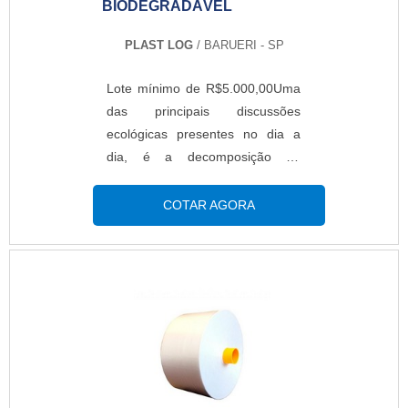
BIODEGRADÁVEL
PLAST LOG
/ BARUERI - SP
Lote mínimo de R$5.000,00Uma
das principais discussões
ecológicas presentes no dia a
dia, é a decomposição do
plástico. Pensando nisso, A Plast
Log produziu um saco plástico
COTAR AGORA
biodegradável, para tentar
diminuir os impactos ambientais
causados pelo produto. Dessa
forma, a decomposição é muito
mais rápida do que a sacola
padrão, o processo dura em
torno de seis
meses. VANTAGENS DO
PRODUTOFabricadas com uma