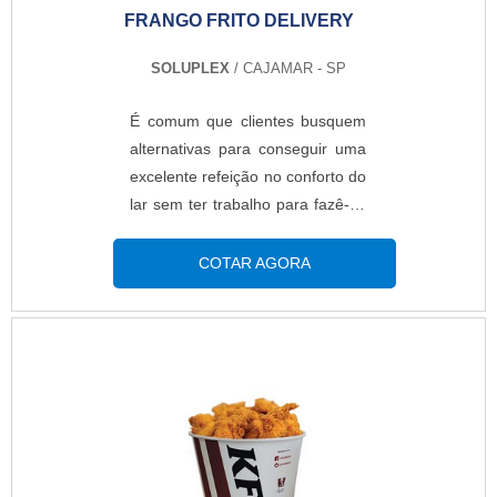
FRANGO FRITO DELIVERY
SOLUPLEX
/ CAJAMAR - SP
É comum que clientes busquem
alternativas para conseguir uma
excelente refeição no conforto do
lar sem ter trabalho para fazê-la.
Sendo assim, é importante que
fast-foods e restaurantes
COTAR AGORA
invistam na embalagem para
frango frito delivery de qualidade,
garantindo que o alimento
chegue de forma correta ao seu
destino.AS PRINCIPAIS
CARACTERÍSTICAS DO
MODELONormalmente composta
com tampa, a embalagem para