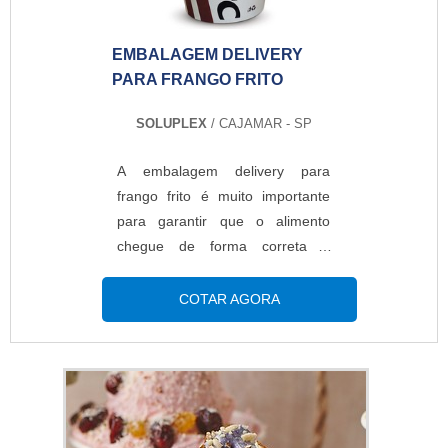
delivery é produzida com papel
cartona...
EMBALAGEM DELIVERY
PARA FRANGO FRITO
SOLUPLEX
/ CAJAMAR - SP
A embalagem delivery para
frango frito é muito importante
para garantir que o alimento
chegue de forma correta e
segura até o seu destino final.
Para isso, é importante que a
COTAR AGORA
empresa contratante preze por
fabricantes especializados, que
assegurem itens de alta
qualidade e, de preferência, com
tampa. DETALHES
IMPORTANTES SOBRE O