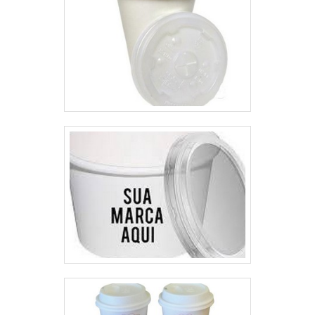
qualidade e assertividade.A
empresa também conta com um
atendimento qualificado, através
de funcionários especializados e
cuidadosos, que entendem a
necessidade de cada cliente.
Também foram investidos valores
consideráveis em instalações de
qualidade, aumentando a
eficiência da marca.A MP
Embalagens Flexíveis é uma
empresa que tem sido apontada
de forma positiva no mercado
por toda seriedade e qualidade o
que garante uma entrega de
excelência de ponta a ponta.