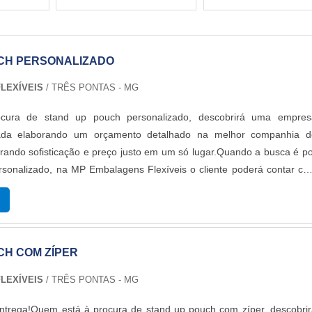
CH PERSONALIZADO
LEXÍVEIS
/ TRÊS PONTAS - MG
cura de stand up pouch personalizado, descobrirá uma empres
icada elaborando um orçamento detalhado na melhor companhia d
ando sofisticação e preço justo em um só lugar.Quando a busca é p
rsonalizado, na MP Embalagens Flexíveis o cliente poderá contar c
as melhores soluções para embalagens plásticas.MAIS DETALHE
 POUCH PERSONALIZADOA MP Embalagens Flexíveis foca su
r uma estrutura aos clientes com escritório de alta qualidade onde s
idades e equipamentos de última geração, tudo para oferecer stand 
CH COM ZÍPER
do com ótima qualidade.Há muitas maneiras eficientes de uma empre
etência, excelência e destaque em uma área de atuação. A M
LEXÍVEIS
/ TRÊS PONTAS - MG
eis se mostra referência por ter: Melhores soluções para embalage
são de embalagens em até 8 cores; Melhores tecnologias do mercad
entrega!Quem está à procura de stand up pouch com zíper, descobri