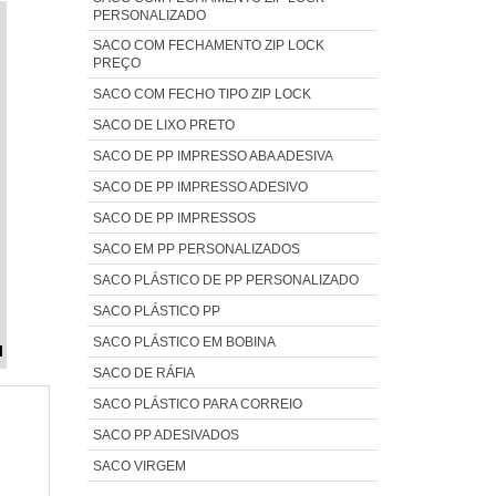
PERSONALIZADO
O
a
SACO COM FECHAMENTO ZIP LOCK
m
e
PREÇO
s
o
SACO COM FECHO TIPO ZIP LOCK
a
m
SACO DE LIXO PRETO
s
e
SACO DE PP IMPRESSO ABA ADESIVA
 e
m
SACO DE PP IMPRESSO ADESIVO
e
 é
s
SACO DE PP IMPRESSOS
e
s
is
SACO EM PP PERSONALIZADOS
O
SACO PLÁSTICO DE PP PERSONALIZADO
a
SACO PLÁSTICO PP
ns
SACO PLÁSTICO EM BOBINA
l
e
SACO DE RÁFIA
o,
SACO PLÁSTICO PARA CORREIO
a
SACO PP ADESIVADOS
P
SACO VIRGEM
o