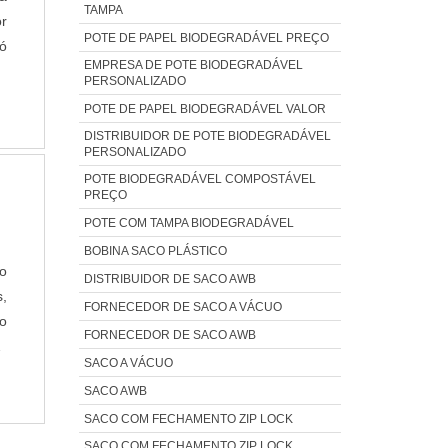
TAMPA
a
r
POTE DE PAPEL BIODEGRADÁVEL PREÇO
as
ó
EMPRESA DE POTE BIODEGRADÁVEL
o,
m
PERSONALIZADO
o
,
POTE DE PAPEL BIODEGRADÁVEL VALOR
P
a
DISTRIBUIDOR DE POTE BIODEGRADÁVEL
ia
ar
PERSONALIZADO
os
r
POTE BIODEGRADÁVEL COMPOSTÁVEL
o
e
PREÇO
as
ue
POTE COM TAMPA BIODEGRADÁVEL
m
 a
BOBINA SACO PLÁSTICO
as
m
do
DISTRIBUIDOR DE SACO AWB
s.
s
,
FORNECEDOR DE SACO A VÁCUO
os
s
do
FORNECEDOR DE SACO AWB
a
m
E
SACO A VÁCUO
ia
o:
m
SACO AWB
na
as
SACO COM FECHAMENTO ZIP LOCK
es
os
de
,
SACO COM FECHAMENTO ZIP LOCK