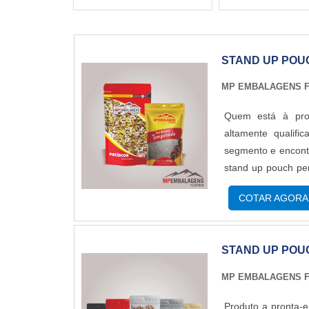
STAND UP POU
MP EMBALAGENS F
Quem está à pro
altamente qualif
segmento e encontr
stand up pouch pe
proteção e com 
COTAR AGORA
SOBRE STAND UP
energia em produzi
realizadas as ativ
STAND UP POU
pouch personaliza
demonstrar comp
MP EMBALAGENS F
Embalagens Flexív
plásticas; Impres
Produto a pronta-