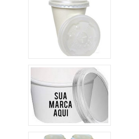
Impressão em alta resolução
laudos de ANVISA/FDA. Tudo
Offset; Preço acessível e justo;
isso, somado a uma equipe com
Ótima relação custo-benefício;
colaboradores proativos e
Entre outros.ALTA QUALIDADE
especialistas certificados, fecha
EM BALDE DE PIPOCA PARA
todo o ciclo de entrega com
PERSONALIZARSomente na
excelência para toda a carteira
Soluplex, o cliente encontra o
de clientes.
que há de melhor no ramo de
embalagens em papel cartonado.
A empresa oferece opções como
potes, copos, cachepot, baldes,
balde box, tampas de papel,
tampas de PET, dentre outros
produtos de alta qualidade. Fora
isso, é possível encontrar
produtos à pronta entrega e com
certificação.