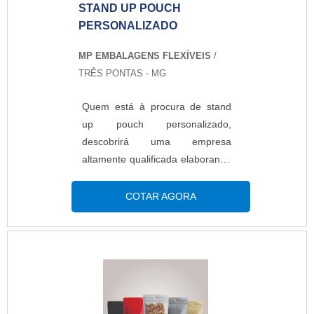
STAND UP POUCH
PERSONALIZADO
MP EMBALAGENS FLEXÍVEIS
/
TRÊS PONTAS - MG
Quem está à procura de stand
up pouch personalizado,
descobrirá uma empresa
altamente qualificada elaborando
um orçamento detalhado na
melhor companhia do segmento
COTAR AGORA
e encontrando sofisticação e
preço justo em um só
lugar.Quando a busca é por
stand up pouch personalizado,
na MP Embalagens Flexíveis o
cliente poderá contar com