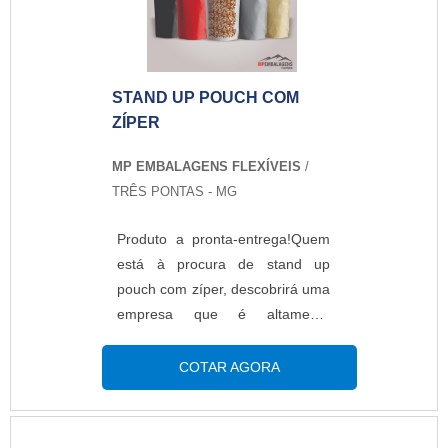
proteção e com as melhores
soluções para embalagens
plásticas.MAIS DETALHES
SOBRE STAND UP POUCH
STAND UP POUCH COM
PERSONALIZADOA MP
ZÍPER
Embalagens Flexíveis foca sua
energia em produzir uma
MP EMBALAGENS FLEXÍVEIS
/
estrutura aos clientes com
TRÊS PONTAS - MG
escritório de alta qualidade onde
são realizadas as atividades e
Produto a pronta-entrega!Quem
equipamentos de última geração,
está à procura de stand up
tudo para oferecer stand up
pouch com zíper, descobrirá uma
pouch personalizado com ótima
empresa que é altamente
qualidade.Há muitas maneiras
qualificada elaborando um
eficientes de uma empresa
orçamento detalhado na melhor
COTAR AGORA
demonstrar competência,
companhia do segmento e
excelência e destaque em uma
encontrando sofisticação e preço
área de atuação. A MP
justo em um só