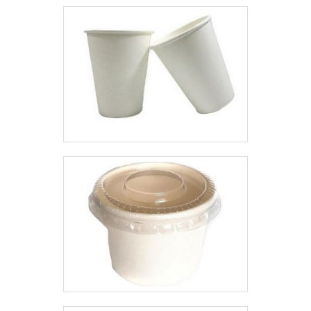
armazenagem. Nesse contexto,
certificações, dentre elas,
é válido destacar que o modelo
iso9001 e cif (embalagens para
ainda é biodegradável, o que o
contato com alimentos junto à
torna eco-friendly, um grande
vigilância sanitária).A MELHOR
diferencial na atualidade. Devido
EMPRESA NO
a eficiência de armazenagem, o
SEGMENTOApenas na Macpet
balde não é destinado apenas
existe variedade e qualidade
para cinemas, visto que pode
quando o assunto for fabricantes
armazenar outros produtos, o
de frascos plásticos. É possível
que o torna um grande aliado
encontrar itens variados com
para fast foods, restaurantes,
tecnologia de ponta, como
lanchonetes, buffet, escritórios,
frascos e potes.É comprometida
empresas, hospitais, eventos
com os serviços e responsável,
corporativos, casas noturnas,
qualificações possíveis pelo fato
baladas, entre outros locais.
de a empresa possuir escritório
Ademais, o modelo apresenta:
de alta qualidade onde são
Alta eficiência de armazenagem;
realizadas as atividades e as
Características biodegradáveis;
melhores matérias-primas, com