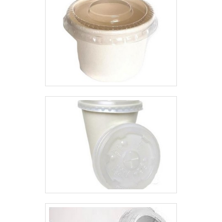
Sistema de atendimento
plástico. Além disso, a
eficaz.Ainda com uma visão
companhia conta com produtos à
analítica sobre stand up pouch
pronta entrega.
personalizado, mais do que visar
apenas lucratividade, deve
oferecer produtos e serviços que
tenham ótima qualidade e
precisão, pontos importantes que
ficam de fora no planejamento de
empresas que visam apenas o
lucro, deixando a desejar nos
outros fatores.Isso tudo é a
razão pela qual a MP
Embalagens Flexíveis é uma
empresa inovadora quando se
fala do segmento de indústria e
comércio de plástico flexível. A
empresa foca No que há de