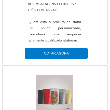
MP EMBALAGENS FLEXÍVEIS
/
TRÊS PONTAS - MG
Quem está à procura de stand
up pouch personalizado,
descobrirá uma empresa
altamente qualificada elaborando
um orçamento detalhado na
melhor companhia do segmento
COTAR AGORA
e encontrando sofisticação e
preço justo em um só
lugar.Quando a busca é por
stand up pouch personalizado,
na MP Embalagens Flexíveis o
cliente poderá contar com
proteção e com as melhores
soluções para embalagens
plásticas.MAIS DETALHES