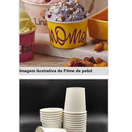
UP POUCH COM ZÍPERSe
plásticas; Impressão de
alguém quer achar stand up
embalagens em até 8 cores;
pouch com zíper em uma
Melhores tecnologias do
empresa comprometida com
mercado para entregar um
seus serviços, acha a MP
produto de extrema qualidade;
Embalagens Flexíveis. Atuando
Sistema de atendimento
com filmes plásticos e rótulos
eficaz.Ainda com uma visão
para embalagens, a companhia
analítica sobre stand up pouch
oferece sempre a melhor opção
personalizado, mais do que visar
para o cliente final.Sem trocar o
Imagem ilustrativa de Filme de pebd
apenas lucratividade, deve
foco sobre stand up pouch com
oferecer produtos e serviços que
zíper, na essência da empresa, a
tenham ótima qualidade e
mesma deve prezar pelos
precisão, pontos importantes que
produtos e serviços com ótima
ficam de fora no planejamento de
qualidade e precisão, pequenos
empresas que visam apenas o
detalhes, mas de grande valia
lucro, deixando a desejar nos
para saber a procedência e
outros fatores.Isso tudo é a
seriedade da empresa.É
razão pela qual a MP