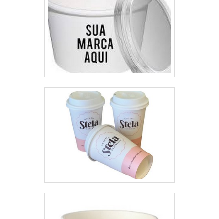
melhor na atualidade para os
clientes.EFICIÊNCIA E
QUALIDADE COMPROVADANa
MP Embalagens Flexíveis tem o
que há de melhor no mercado de
indústria e comércio de plástico
flexível. São diversas opções
disponibilizadas, como rótulos
adesivos para alimentos e stand
up pouch com zíper com ótima
qualidade e proteção.Com a
organização é possível tirar as
suas dúvidas sobre os serviços
do ramo, além de contar com os
melhores profissionais e
instalações. Assim, conquistando
a confiança e a satisfação dos
clientes, que são os maiores