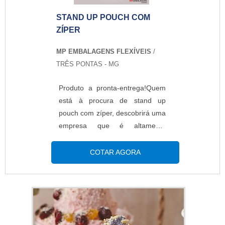
SOBRE STAND UP POUCH
STAND UP POUCH COM
PERSONALIZADOA MP
ZÍPER
Embalagens Flexíveis foca sua
energia em produzir uma
MP EMBALAGENS FLEXÍVEIS
/
estrutura aos clientes com
TRÊS PONTAS - MG
escritório de alta qualidade onde
são realizadas as atividades e
Produto a pronta-entrega!Quem
equipamentos de última geração,
está à procura de stand up
tudo para oferecer stand up
pouch com zíper, descobrirá uma
pouch personalizado com ótima
empresa que é altamente
qualidade.Há muitas maneiras
qualificada elaborando um
eficientes de uma empresa
orçamento detalhado na melhor
COTAR AGORA
demonstrar competência,
companhia do segmento e
excelência e destaque em uma
encontrando sofisticação e preço
área de atuação. A MP
justo em um só
Embalagens Flexíveis se mostra
lugar.INFORMAÇÕES
referência por ter: Melhores
RELEVANTES SOBRE STAND
soluções para embalagens