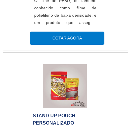
O filme de PEBD, ou também
conhecido como filme de
polietileno de baixa densidade, é
um produto que assegura
diversas vantagens para quem o
adquire e, por isso, é comumente
COTAR AGORA
solicitado por donos e gestores
das alimentícias, de materiais
para construção, cafeeiras,
farináceas, congelados, entre
diversas outras.OS PRINCIPAIS
DETALHES DO
PRODUTODentro do ramo, o
filme do tipo PEBD é descrito
como uma embalagem com
características lisas ou i...
STAND UP POUCH
PERSONALIZADO