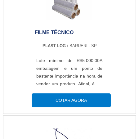
embalagens de papel cartão
comprometida com seus
serviços, depara com a Top
Quality. Especializada em caixa
FILME TÉCNICO
papel triplex e cinta de sorvete, a
companhia foca em tecnologia e
PLAST LOG
/ BARUERI - SP
desenvolvimento no que gera
resultado ao cliente.Sem trocar o
Lote mínimo de R$5.000,00A
foco sobre indústria de
embalagem é um ponto de
embalagens de papel cartão,
bastante importância na hora de
deve-se ter a exatidão em orçar
vender um produto. Afinal, é ela
com empresas que prezam por
quem garante a proteção do que
produtos e serviços que tenham
está embalado, com a função de
COTAR AGORA
ótima qualidade e assertividade,
manter as características
pontos importantes que ficam de
originais do produto e fazer a
fora no planejamento de
proteção contra agentes
empresas que visam apenas o
externos. Por isso, uma opção
lucro, deixando a desejar nos
altamente recomendável é o