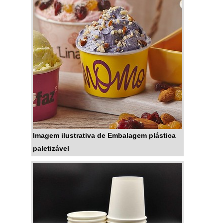
usuário adquirir o
produto.CARACTERÍSTICAS
DOS SACOS PLÁSTICOS
IMPRESSOSOs sacos são ideais
para empresas que
comercializam produtos
diversificad...
Imagem ilustrativa de Embalagem plástica
paletizável