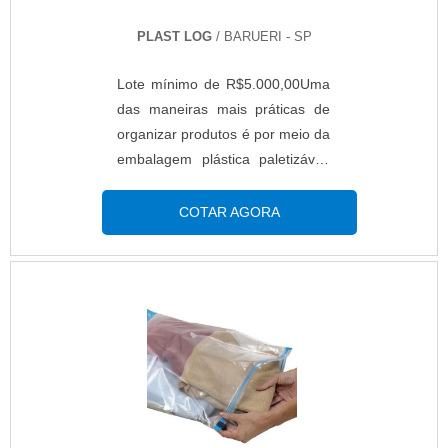
PLAST LOG
/ BARUERI - SP
Lote mínimo de R$5.000,00Uma
das maneiras mais práticas de
organizar produtos é por meio da
embalagem plástica paletizável.
Por meio do processo de
paletização, é possível empilhar
COTAR AGORA
caixas umas em cima das outras,
com uma base em pallet. Assim,
o estoque de empresas se
tornam muito mais organizados e
otimizados.MAIS DETALHES DO
PRODUTONossa caixa plástica
paletizável é utilizada para o
transporte e armazenamento de
uma série de alimentos...