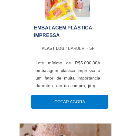
roupas.CARACTERÍSTICAS DA
EMBALAGEMPara melhor
acomodar as peças de vestuário,
EMBALAGEM PLÁSTICA
é possí...
IMPRESSA
PLAST LOG
/ BARUERI - SP
Lote mínimo de R$5.000,00A
embalagem plástica impressa é
um fator de muita importância
durante o ato da compra, já que
a primeira impressão do produto
conta muito para a decisão do
COTAR AGORA
cliente. Se a embalagem tem
personalização com aspectos
visuais que lembram a empresa,
garante maiores chances do