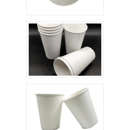
lembrar-se sempre da
entregar o que há de melhor
importância de uma embalagem
para fidelizar os clientes. Na
que seja atraente, prática para o
organização é possível encontrar
consumidor e que garanta a
uma equipe com trabalhadores
proteção do produto em todas as
de alta qualidade que estão
etapas. Por isso, a bobina de
esperando seu contato para tirar
plástico é uma opção vantajosa.
todas as suas dúvidas e melhor
A bobina de plástico pode ser
atender.EFICIÊNCIA E
confeccionada
QUALIDADE COMPROVADANa
em: PEAD;PEBD;PEBDL;PP. ONDE
Macpet tem a solução ideal para
ENCONTRAR BOBINA DE
embalagens PET. São diversas
PLÁSTICOA PLAST LOG é uma
opções de itens oferecidos, como
empresa especializada em
growler e potes com ótima
sacola biodegradável
qualidade e proteção.Se
compostável, bobinas plásticas e
diferenciando dentro de seu
sacos lisos e impressos de
segmento, a empresa consegue
Polietileno, Polipropileno e
também proporcionar um
Biodegradável. A empresa
atendimento cuidadoso e que