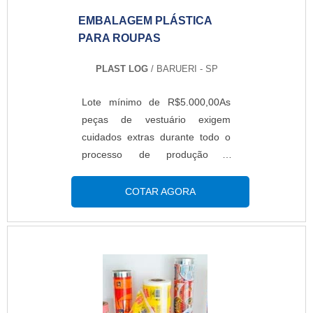
EMBALAGEM PLÁSTICA
PARA ROUPAS
PLAST LOG
/ BARUERI - SP
Lote mínimo de R$5.000,00As
peças de vestuário exigem
cuidados extras durante todo o
processo de produção e
comercialização, já que
futuramente, as mesmas estão
COTAR AGORA
nas mãos e em uso dos clientes.
Dessa forma, é essencial que
sejam mantidas sob boas
condições de higiene e
satisfatoriamente apresentáveis,
daí a importância do uso da
embalagem plástica para