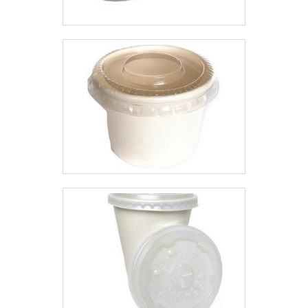
atende clientes em diversos
busca a satisfação do cliente. A
mercados. Aproveite para fazer
Macpet é uma empresa que tem
um orçamento! .
sido preferência no segmento
por toda seriedade e qualidade,
o que garante uma entrega de
excelência de ponta a
ponta.Aproveite a visita para
acessar o nosso site e saber
mais sobre a empresa, nossos
serviços e produtos. Se preferir,
entre em contato com um dos
nossos consultores e solicite um
orçamento!