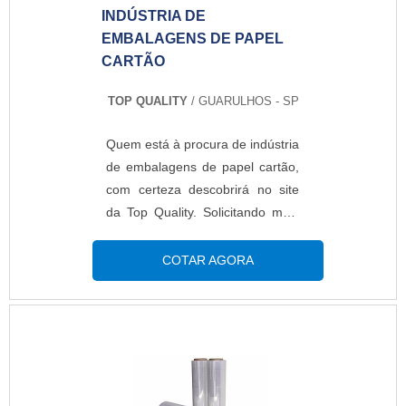
INDÚSTRIA DE
EMBALAGENS DE PAPEL
CARTÃO
TOP QUALITY
/ GUARULHOS - SP
Quem está à procura de indústria
de embalagens de papel cartão,
com certeza descobrirá no site
da Top Quality. Solicitando mais
informações na melhor empresa
do segmento, é possível
COTAR AGORA
encontrar sofisticação, qualidade
e preço justo em um só
lugar.DETALHES SOBRE
INDÚSTRIA DE EMBALAGENS
DE PAPEL CARTÃOQuem está à
procura de indústria de