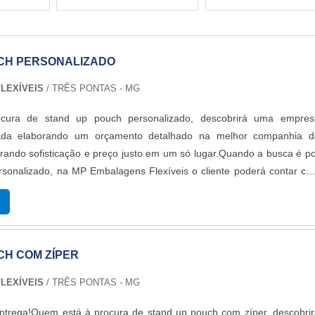
CH PERSONALIZADO
LEXÍVEIS
/ TRÊS PONTAS - MG
cura de stand up pouch personalizado, descobrirá uma empres
icada elaborando um orçamento detalhado na melhor companhia d
ando sofisticação e preço justo em um só lugar.Quando a busca é p
rsonalizado, na MP Embalagens Flexíveis o cliente poderá contar c
as melhores soluções para embalagens plásticas.MAIS DETALHE
 POUCH PERSONALIZADOA MP Embalagens Flexíveis foca su
r uma estrutura aos clientes com escritório de alta qualidade onde s
idades e equipamentos de última geração, tudo para oferecer stand 
CH COM ZÍPER
do com ótima qualidade.Há muitas maneiras eficientes de uma empre
etência, excelência e destaque em uma área de atuação. A M
LEXÍVEIS
/ TRÊS PONTAS - MG
eis se mostra referência por ter: Melhores soluções para embalage
são de embalagens em até 8 cores; Melhores tecnologias do mercad
entrega!Quem está à procura de stand up pouch com zíper, descobri