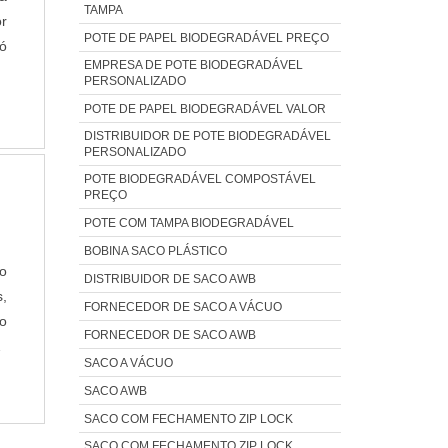
TAMPA
a
r
POTE DE PAPEL BIODEGRADÁVEL PREÇO
as
ó
EMPRESA DE POTE BIODEGRADÁVEL
o,
m
PERSONALIZADO
o
,
POTE DE PAPEL BIODEGRADÁVEL VALOR
P
a
DISTRIBUIDOR DE POTE BIODEGRADÁVEL
ia
ar
PERSONALIZADO
os
r
POTE BIODEGRADÁVEL COMPOSTÁVEL
o
e
PREÇO
as
ue
POTE COM TAMPA BIODEGRADÁVEL
m
 a
BOBINA SACO PLÁSTICO
as
m
do
DISTRIBUIDOR DE SACO AWB
s.
s
,
FORNECEDOR DE SACO A VÁCUO
os
s
do
FORNECEDOR DE SACO AWB
a
m
E
SACO A VÁCUO
ia
o:
m
SACO AWB
na
as
SACO COM FECHAMENTO ZIP LOCK
es
os
de
,
SACO COM FECHAMENTO ZIP LOCK