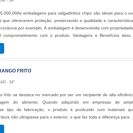
eriedade e qualidade o que garante a melhor experiência de todos 
RI - SP
5.000,00As embalagens para salgadinhos chips são ideais para o us
á que oferecerem proteção, preservando a qualidade e característic
 crocância por exemplo. A embalagem é desenvolvida com propriedad
al comprometimento com o produto. Vantagens e Benefícios dessa
ria alimentícia é um setor que deve tomar todo o cuidado para que
gem não interfira na qualidade do produto. Fabricadas em Polietile
e (PEBD) e em polietileno em alta densidade (PEAD), as embalagen
emamente populares no mercado. Essa embalagem para alimento
RANGO FRITO
 máximo de segurança ao que é embalado. Outras característica
e tipo de produto são:Atóxico;Ótima selagem;Resistência;Aparênci
AR - SP
mpresa de embalagens para frutas secasA PLAST LOG é especializad
balagens plásticas. A empresa atende clientes em diversos ramos d
o frito se destaca no mercado por ser um recipiente de alta eficiênc
entre os plásticos que ela trabalha estão o polipropileno, bobina
agem do alimento. Quando adquirido em empresas de ampl
os entre outros..
se tipo de fabricação, o produto é produzido com materiais qu
dura não ultrapasse para o exterior, o que faz toda a diferença para 
IPAIS DETALHES DO PRODUTODevido a alta qualidade e versatilidad
 para frango frito, é válido destacar que o modelo não se limita a es