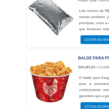
mercado por toda s
PLAST LOG
/ BARUE
clientes....
Lote mínimo de R$
nesses produtos, j
principais, como a
que fornecem tot
embalagensA indúst
COTAR AGORA
material da embala
em baixa densidad
se tornaram extr
BALDE PARA F
devem garantir o
fundamentais dess
SOLUPLEX
/ CAJAM
visual.A melhor e
na produção de em
O balde para frang
mercado nacional 
para a armazen
plásticas, sacos lis
conhecimento nes
garantem que a gor
clientes.OS PRINC
COTAR AGORA
do balde destinado