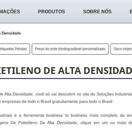
RMAÇÕES
PRODUTOS
SOBRE NÓS
a Densidade
tiquetas Pelotas
Preço do pote biodegradável personalizado
Saco virge
ETILENO DE ALTA DENSIDA
Alta Densidade, você só vai descobrir no site do Soluções Industriai
mpresas de todo o Brasil gratuitamente para todo o Brasil
striais é a ferramenta business to business mais completo da ár
agens De Polietileno De Alta Densidade, clique em um ou mais d