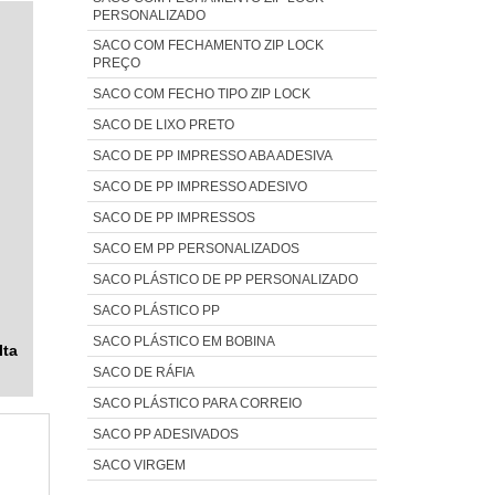
PERSONALIZADO
O
a
SACO COM FECHAMENTO ZIP LOCK
m
e
PREÇO
s
o
SACO COM FECHO TIPO ZIP LOCK
a
m
SACO DE LIXO PRETO
s
e
SACO DE PP IMPRESSO ABA ADESIVA
 e
m
SACO DE PP IMPRESSO ADESIVO
e
 é
s
SACO DE PP IMPRESSOS
e
s
is
SACO EM PP PERSONALIZADOS
O
SACO PLÁSTICO DE PP PERSONALIZADO
a
SACO PLÁSTICO PP
ns
SACO PLÁSTICO EM BOBINA
lta
e
SACO DE RÁFIA
o,
SACO PLÁSTICO PARA CORREIO
a
SACO PP ADESIVADOS
P
SACO VIRGEM
o