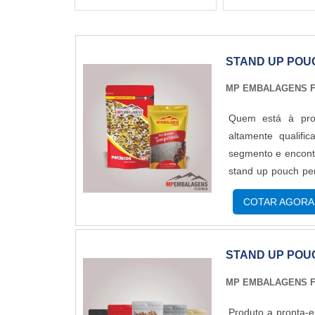
STAND UP POU
MP EMBALAGENS F
Quem está à pro
altamente qualif
segmento e encontr
stand up pouch pe
proteção e com 
COTAR AGORA
SOBRE STAND UP
energia em produzi
realizadas as ativ
STAND UP POU
pouch personaliza
demonstrar comp
MP EMBALAGENS F
Embalagens Flexív
plásticas; Impres
Produto a pronta-