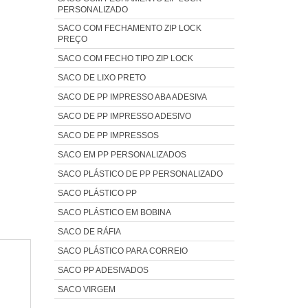
PERSONALIZADO
O
a
SACO COM FECHAMENTO ZIP LOCK
m
e
PREÇO
s
o
SACO COM FECHO TIPO ZIP LOCK
a
m
SACO DE LIXO PRETO
s
e
SACO DE PP IMPRESSO ABA ADESIVA
 e
m
SACO DE PP IMPRESSO ADESIVO
e
 é
s
SACO DE PP IMPRESSOS
e
s
is
SACO EM PP PERSONALIZADOS
O
SACO PLÁSTICO DE PP PERSONALIZADO
a
SACO PLÁSTICO PP
ns
SACO PLÁSTICO EM BOBINA
e
SACO DE RÁFIA
o,
SACO PLÁSTICO PARA CORREIO
a
SACO PP ADESIVADOS
P
SACO VIRGEM
o