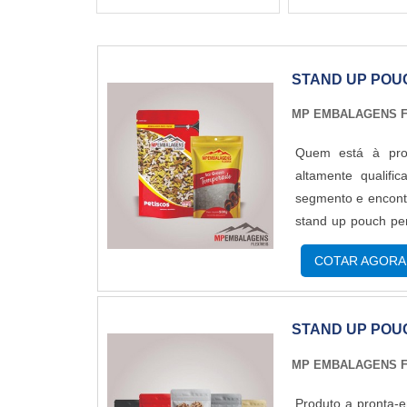
STAND UP POU
MP EMBALAGENS F
Quem está à pro
altamente qualif
segmento e encontr
stand up pouch pe
proteção e com 
COTAR AGORA
SOBRE STAND UP
energia em produzi
realizadas as ativ
STAND UP POU
pouch personaliza
demonstrar comp
MP EMBALAGENS F
Embalagens Flexív
plásticas; Impres
Produto a pronta-