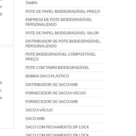
TAMPA
a
r
POTE DE PAPEL BIODEGRADÁVEL PREÇO
as
ó
EMPRESA DE POTE BIODEGRADÁVEL
o,
m
PERSONALIZADO
o
,
POTE DE PAPEL BIODEGRADÁVEL VALOR
P
a
DISTRIBUIDOR DE POTE BIODEGRADÁVEL
ia
ar
PERSONALIZADO
os
r
POTE BIODEGRADÁVEL COMPOSTÁVEL
o
e
PREÇO
as
ue
POTE COM TAMPA BIODEGRADÁVEL
m
 a
BOBINA SACO PLÁSTICO
as
m
do
DISTRIBUIDOR DE SACO AWB
s.
s
,
FORNECEDOR DE SACO A VÁCUO
os
s
do
FORNECEDOR DE SACO AWB
a
m
E
SACO A VÁCUO
ia
o:
m
SACO AWB
na
as
SACO COM FECHAMENTO ZIP LOCK
es
os
de
,
SACO COM FECHAMENTO ZIP LOCK