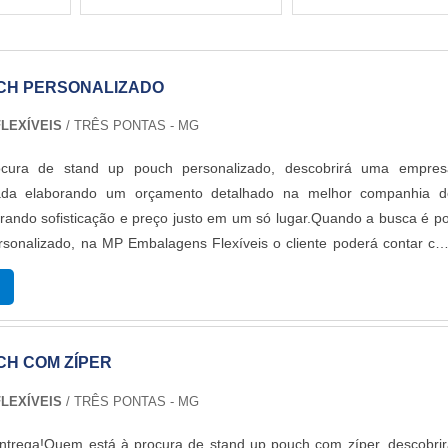
CH PERSONALIZADO
LEXÍVEIS
/ TRÊS PONTAS - MG
cura de stand up pouch personalizado, descobrirá uma empres
icada elaborando um orçamento detalhado na melhor companhia d
ando sofisticação e preço justo em um só lugar.Quando a busca é p
rsonalizado, na MP Embalagens Flexíveis o cliente poderá contar c
as melhores soluções para embalagens plásticas.MAIS DETALHE
 POUCH PERSONALIZADOA MP Embalagens Flexíveis foca su
r uma estrutura aos clientes com escritório de alta qualidade onde s
idades e equipamentos de última geração, tudo para oferecer stand 
CH COM ZÍPER
do com ótima qualidade.Há muitas maneiras eficientes de uma empre
etência, excelência e destaque em uma área de atuação. A M
LEXÍVEIS
/ TRÊS PONTAS - MG
eis se mostra referência por ter: Melhores soluções para embalage
são de embalagens em até 8 cores; Melhores tecnologias do mercad
entrega!Quem está à procura de stand up pouch com zíper, descobri