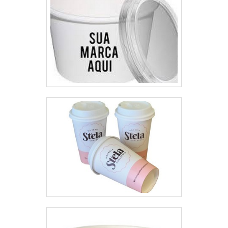
serviços e inovadora, padrões
alcançados por conter diversas
certificações, dentre elas,
ISO9001 e CIF – (Embalagens
para contato com Alimentos junto
a Vigilância Sanitária) e matérias-
primas com laudos de
ANVISA/FDA. Esses fatores,
somados a um time com
colaboradores capacitados e
profissionais com vasta
experiência na área, garantem a
melhor experiência para os
clientes com qualidade.Aproveite
a visita para acessar o nosso site
e saber mais sobre a empresa,
nossos serviços e produtos. Se
preferir, entre em contato com