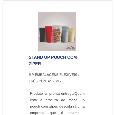
preço justo em um só
lugar.Quando a busca é por
stand up pouch personalizado,
na MP Embalagens Flexíveis o
cliente poderá contar com
proteção e com as melhores
soluções para embalagens
plásticas.MAIS DETALHES
SOBRE STAND UP POUCH
STAND UP POUCH COM
PERSONALIZADOA MP
ZÍPER
Embalagens Flexíveis foca sua
energia em produzir uma
MP EMBALAGENS FLEXÍVEIS
/
estrutura aos clientes com
TRÊS PONTAS - MG
escritório de alta qualidade onde
são realizadas as atividades e
Produto a pronta-entrega!Quem
equipamentos de última geração,
está à procura de stand up
tudo para oferecer stand up
pouch com zíper, descobrirá uma
pouch personalizado com ótima
empresa que é altamente