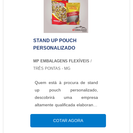
características.INFORMAÇÕES
SOBRE AS EMBALAGENS PARA
CONGELADOSA embalagem
para comida congelada é um
produto que foi criado com ...
STAND UP POUCH
PERSONALIZADO
MP EMBALAGENS FLEXÍVEIS
/
TRÊS PONTAS - MG
Quem está à procura de stand
up pouch personalizado,
descobrirá uma empresa
altamente qualificada elaborando
um orçamento detalhado na
melhor companhia do segmento
COTAR AGORA
e encontrando sofisticação e