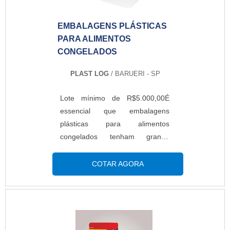
EMBALAGENS PLÁSTICAS
PARA ALIMENTOS
CONGELADOS
PLAST LOG
/ BARUERI - SP
Lote mínimo de R$5.000,00É
essencial que embalagens
plásticas para alimentos
congelados tenham grande
qualidade para não deixar que o
alimento entre em contato com o
COTAR AGORA
ar frio e seco do congelador.
Além disso, as embalagens
precisam ter resistência contra a
passagem de aroma, não rasgar
facilmente, entre outras