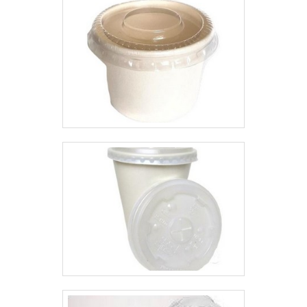
fato de a empresa ter escritório
muitas formas diferentes de
de alta qualidade onde são
demonstrar conhecimento e
realizadas as atividades e
autoridade em sua área de
máquinas modernas. Esses
atuação. Por que a Macpet é a
fatores, somados a um time com
melhor opção quando o assunto
colaboradores proativos e
for bisnaga de plástico para
funcionários que trabalham
molhos: Comprometida com os
devidamente paramentados,
serviços; Responsável;
fecham todo o ciclo de entrega
Altamente qualificada;
com excelência para toda a
Inovadora;
carteira de clientes.Aproveite a
Segura. REFERÊNCIA DE
visita para acessar o site e saber
QUALIDADE NO SEGMENTONa
mais sobre a empresa, os
Macpet existe o que há de
serviços e os produtos. Se
melhor em bisnaga de plástico
preferir, entre em contato com
para molhos. Com foco na
um dos nossos consultores e
experiência dos clientes, oferece
solicite um orçamento!
itens variados como potes e
tampas.É comprometida com os