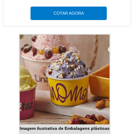
qualidade.Há muitas maneiras
qualificada elaborando um
eficientes de uma empresa
orçamento detalhado na melhor
COTAR AGORA
demonstrar competência,
companhia do segmento e
excelência e destaque em uma
encontrando sofisticação e preço
área de atuação. A MP
justo em um só
Embalagens Flexíveis se mostra
lugar.INFORMAÇÕES
referência por ter: Melhores
RELEVANTES SOBRE STAND
soluções para embalagens
UP POUCH COM ZÍPERSe
plásticas; Impressão de
alguém quer achar stand up
embalagens em até 8 cores;
pouch com zíper em uma
Melhores tecnologias do
empresa comprometida com
mercado para entregar um
seus serviços, acha a MP
produto de extrema qualidade;
Embalagens Flexíveis. Atuando
Sistema de atendimento
com filmes plásticos e rótulos
eficaz.Ainda com uma visão
para embalagens, a companhia
analítica sobre stand up pouch
oferece sempre a melhor opção
personalizado, mais do que visar
para o cliente final.Sem trocar o
Imagem ilustrativa de Embalagens plásticas
apenas lucratividade, deve
foco sobre stand up pouch com