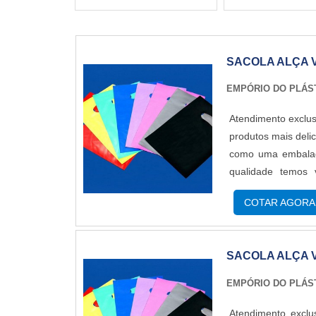
SACOLA ALÇA 
EMPÓRIO DO PLÁS
Atendimento exclus
produtos mais deli
como uma embalage
qualidade temos 
tamanhos: 20x3
COTAR AGORA
sacola plástica alç
SACOLA ALÇA 
EMPÓRIO DO PLÁS
Atendimento exclu