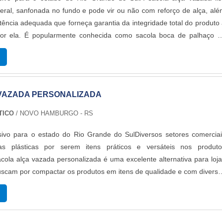
teral, sanfonada no fundo e pode vir ou não com reforço de alça, al
tência adequada que forneça garantia da integridade total do produto
por ela. É popularmente conhecida como sacola boca de palhaço o
ste.DETALHES SOBRE O FUNCIONAMENTO DO PRODUTOA sacola alç
nfeccio...
VAZADA PERSONALIZADA
TICO
/ NOVO HAMBURGO - RS
sivo para o estado do Rio Grande do SulDiversos setores comerciai
las plásticas por serem itens práticos e versáteis nos produto
ola alça vazada personalizada é uma excelente alternativa para loj
scam por compactar os produtos em itens de qualidade e com divers
rna muitas vezes a embalagem final para o produto, já que por onde f