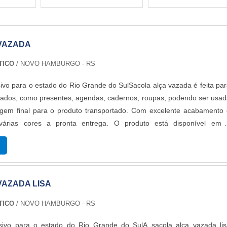
VAZADA
TICO
/ NOVO HAMBURGO - RS
ivo para o estado do Rio Grande do SulSacola alça vazada é feita pa
cados, como presentes, agendas, cadernos, roupas, podendo ser usa
m final para o produto transportado. Com excelente acabamento 
várias cores a pronta entrega. O produto está disponível em 
0;30x40;40x50.O PRODUTO GARANTE UMA SÉRIE DE BENEFÍCIOS
a vazada é um dos...
VAZADA LISA
TICO
/ NOVO HAMBURGO - RS
sivo para o estado do Rio Grande do SulA sacola alça vazada lis