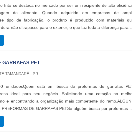
o frito se destaca no mercado por ser um recipiente de alta eficiênc
agem do alimento. Quando adquirido em empresas de ampl
se tipo de fabricação, o produto é produzido com materiais qu
dura não ultrapasse para o exterior, o que faz toda a diferença para 
IPAIS DETALHES DO PRODUTODevido a alta qualidade e versatilidad
 para frango frito, é válido destacar que o modelo não se limita a es
em. Sendo assim, cinemas, fast foods, restaurantes, lanchonetes
s de eventos, entre outros segmentos, solicitam o recipiente par
 GARRAFAS PET
es.De maneira simples e resumida, é possível descrever o balde co
duzida de papel cartonado com resina, não necessitando de nenhu
TE TAMANDARÉ - PR
ara evitar vazamentos de gordura. Nesse contexto, é válido destacar q
iodegradável e eco-friendly.É importante citar, ainda, que o mode
000 unidadesQuem está em busca de preformas de garrafas PET
o com capacidades de 1l, 1,5l, 3l, e impressão chicken fresh, branc
resa ideal para seu negócio. Solicitando uma cotação na melho
bebê, halloween ou personalizado de acordo com a necessidade d
amo e encontrando a organização mais competente do ramo.ALGUN
so, o balde possui diversas características positivas relacionadas a
PREFORMAS DE GARRAFAS PETSe alguém busca por preformas d
 Alta eficiência de armazenagem; Impressão em alta resolução Offse
ma empresa altamente qualificada, encontra na internet a Macpet. 
 justo; Ótima relação custo-benefício; Entre outros.O MELHOR BALD
growler e tampas, focando em tecnologia e desenvolvimento no qu
O DO BRASILNa Soluplex, é possível encontrar o que há de melho
 cliente.Discorrendo ainda sobre preformas de garrafas PET, deve-