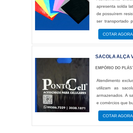
apresenta solda la
de possuírem resis
ser transportado 
sacola boca tri
COTAR AGORA
vazada pode ser co
SACOLA ALÇA 
EMPÓRIO DO PLÁS
Atendimento exclu
utilizam as saco
armazenados. A sac
e comércios que bu
finalidades. Se to
COTAR AGORA
faz a propagan...