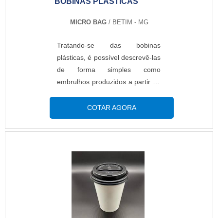
BOBINAS PLÁSTICAS
MICRO BAG
/ BETIM - MG
Tratando-se das bobinas
plásticas, é possível descrevê-las
de forma simples como
embrulhos produzidos a partir de
matérias-primas de alta
resistência, como o polietileno de
COTAR AGORA
alta ou baixa densidade e o
polipropileno. Devido a isso, é
comum que a solicitação do
modelo seja feita por donos e
empresas de diferentes setores
industriais. AS PRINCIPAIS
INFORMAÇÕES SOBRE O
PRODUTONo geral, o item é
encontrado em comércios de