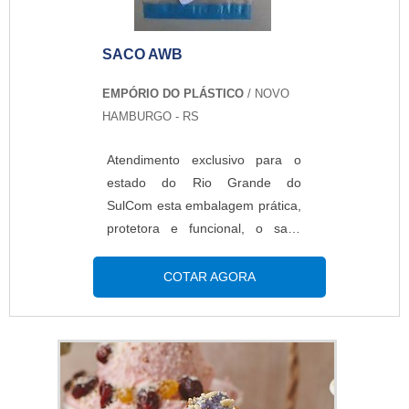
economiza muito dinheiro e evita
o desper...
SACO AWB
EMPÓRIO DO PLÁSTICO
/ NOVO
HAMBURGO - RS
Atendimento exclusivo para o
estado do Rio Grande do
SulCom esta embalagem prática,
protetora e funcional, o saco
AWB é a opção ideal para
transportar notas fiscais e outros
COTAR AGORA
objetos. O envelope é fabricado
com três ou mais fitas adesivas,
numa embalagem prática,
protetora e funcional. O produto
pode ser fabricado com material