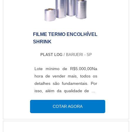
outros.EXCELENTES
FORNECEDORES DE BOBINAS
PLÁSTICASNa Micro Bag é
possível encontrar o que há de
FILME TERMO ENCOLHÍVEL
melhor no mercado de
SHRINK
embalagens flexíveis. Além
disso, a empresa conta com
PLAST LOG
/ BARUERI - SP
condições especiais de
pagamento e a comercialização
Lote mínimo de R$5.000,00Na
de produtos com quantidade
hora de vender mais, todos os
mínima para a venda inferior à
detalhes são fundamentais. Por
média dos concorrentes. Solicite
isso, além da qualidade de um
um orçamento e saiba mais
produto, é necessário investir
informações!.
também na embalagem. Neste
COTAR AGORA
caso, o filme termo encolhível
shrink se revela uma ótima
opção. O filme é amplamente