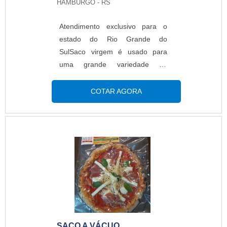
HAMBURGO - RS
Atendimento exclusivo para o
estado do Rio Grande do
SulSaco virgem é usado para
uma grande variedade de
produtos e para as mais variadas
necessidades da indústria ou do
COTAR AGORA
comércio. São utilizados para
embalar alimentos, bijuterias,
desde objetos pequenos, médios
e grandes. As aplicações do saco
são as mais variadas como
presentes, sacos para lingerie,
saco para panificação, saco para
confecção.MAIS DETALHES
IMPORTANTES SOBRE O
PRODUTOA i...
SACO A VÁCUO