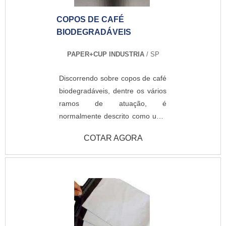
vendas de alimentos a granel,
COPOS DE CAFÉ
setores de pintura e frigoríficos,
BIODEGRADÁVEIS
visto que as características da
produção asseguram um envase
PAPER+CUP INDUSTRIA
/ SP
seguro e sem riscos de
contaminações. Ademais, é
Discorrendo sobre copos de café
comum que indústrias têxteis
biodegradáveis, dentre os vários
também desfrutem das
ramos de atuação, é
vantagens asseguradas pelo
normalmente descrito como uma
modelo.Atualmente, uma
das possibilidades que
empresa especializada para esse
COTAR AGORA
tipo de confecção deve
desenvolver os itens utilizando
maquinários de última geração e
matéria-prima de ótima
procedência. Além disso, é
importante que profissionais
certificados e de amplo