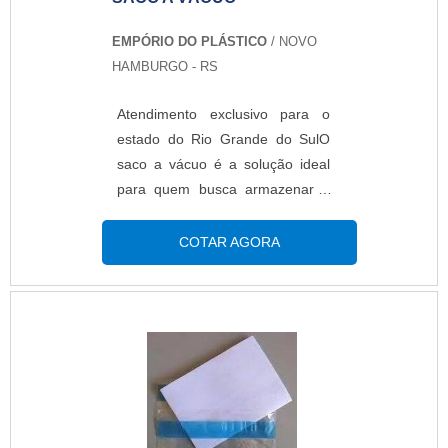
EMPÓRIO DO PLÁSTICO
/ NOVO
HAMBURGO - RS
Atendimento exclusivo para o
estado do Rio Grande do SulO
saco a vácuo é a solução ideal
para quem busca armazenar e
organizar objetos. Embalar
produtos com essa embalagem é
COTAR AGORA
a melhor forma de mantê-los
sempre protegidos por muito
mais tempo. Ao embalar
alimentos a validade deles é
completamente estendida, pois
eles não terão nenhum contato
com o ar e serão pouco afetados
pela ação do tempo. Você