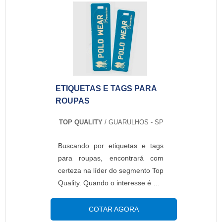
empregado tanto na indústria
como no varejo, por ser a
solução para inúmeros
problemas de embalagem.O
PRODUTO GARANTE ALTA
FLEXIBILIDADE E QUALIDADEO
filme também é indicado para
ETIQUETAS E TAGS PARA
mercadorias com embalagens
ROUPAS
múltiplas e para objetos com
formato irregular ou que tenham
TOP QUALITY
/ GUARULHOS - SP
bordas afiadas e muito manuseio
no varejo. Sua utilização pode
Buscando por etiquetas e tags
ser feita tanto em máquinas semi
para roupas, encontrará com
automáticas quanto automáticas.
certeza na líder do segmento Top
A flexibilidade do produto traz
Quality. Quando o interesse é por
mais uma vantagem: a
etiquetas e tags para roupas,
possibilidade de fabricação com
com os profissionais da Top
COTAR AGORA
baixas taxas de encolhimento, de
Quality o cliente encontrará