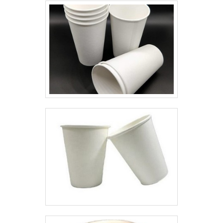
empresa com seus clientes.Tudo
muitas maneiras eficientes de
isso que já foi falado e outras
demonstrar competência e
coisas mais são a razão pela
excelência em sua área de
qual a Top Quality é uma
atuação e a Progress mostra
empresa inovadora quando se
seguindo alguns padrões como:
explana o segmento gráfico de
O mesmo padrão de qualidade
tags e embalagens. A empresa
para todos os clientes;
objetiva garantir a tecnologia e
Distribuição em todo o território
desenvolvimento no que gera
nacional; Produção com
resultado e qualidade para os
tecnologia; Dedicados a entregar
clientes.QUALIDADES E
com agilidade.Sem perder o foco
PONTOS FORTES DA
em bobina de plástico pvc, mais
EMPRESASomente na Top
do que visar apenas
Quality existe o que há de melhor
lucratividade, deve oferecer
em gráfico de tags e
produtos e serviços que tenham
embalagens. É possível
ótima qualidade e assertividade,
encontrar uma grande variedade
pequenos detalhes, mas de
no portfólio como colmeia papel
grande valia para saber a