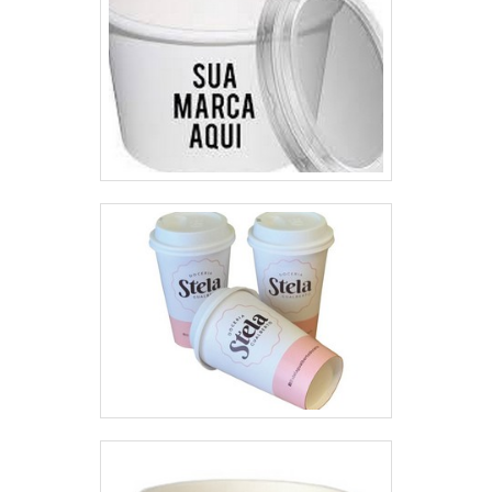
tecnologia.A empresa conta com
um time de profissionais
qualificados para o serviço, além
de investir em equipamentos
modernos, que se ajustam a sua
necessidade.A Progress é uma
empresa que tem despontado no
segmento pela idoneidade em
tudo que faz, onde fecha todo o
ciclo de entrega com excelência
para cada cliente.