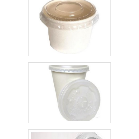
kraft e etiqueta com cordão com
procedência e seriedade da
ótima qualidade e proteção.Para
empresa.Tudo isso que já foi
uma maior satisfação dos
falado e outras coisas mais são a
clientes, a empresa busca
razão pela qual a Progress é ágil
investir nos melhores
na entrega de seus produtos
profissionais do mercado, e em
quando se fala do segmento de
instalações modernas,
bobinas plásticas. O foco é
garantindo assim, a sua
entregar o que há de melhor
confiança e boa cotação no
para os clientes.A EMPRESA
mercado.A Top Quality é uma
MAIS QUALIFICADA DO
empresa que tem se destacado
SEGMENTOSomente na
no segmento pela seriedade e
Progress tem a solução ideal
qualidade que fecha todo o ciclo
para bobinas plásticas. São
de entrega com excelência para
opções variadas que a empresa
seus parceiros. Aproveite a visita
oferece, como suporte de bobina
para acessar o site e saber mais
para parede e embalagem
sobre a empresa, os serviços e
plástica para alimentos com
os produtos.
ótima qualidade e alta