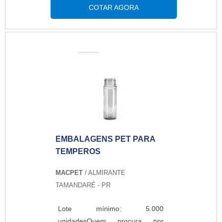
dia a dia, como no escritório. É
COTAR AGORA
uma oportunidade para renovar
e transmitir o compromisso
ambiental da empresa, marca ou
negócio. O PRODUTO
OFERECE DIVERSAS
VANTAGENSO produto é
reciclável podendo dar origem a
um novo produto sendo
comumente utilizado para
impactar menos o meio ambiente
EMBALAGENS PET PARA
com o lixo que produzimos, um
TEMPEROS
grande diferencial para
segmentos
MACPET
/ ALMIRANTE
como:Escritórios;Empresas;Indústrias;Segmentos
TAMANDARÉ - PR
no geral.Neste sentido, pode ser
reconhecido pelos diferenciais
Lote mínimo: 5.000
que envolvem alta gramatura, e
unidadesQuem procura por