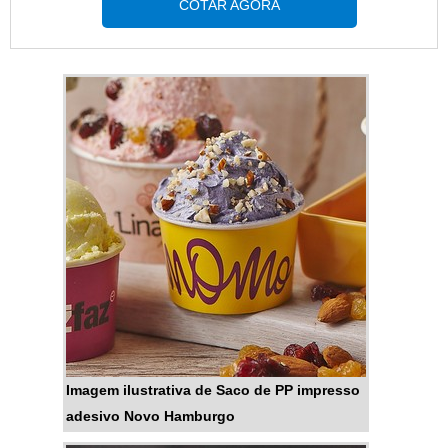
orçamento detalhado na melhor
COTAR AGORA
demonstrar competência,
companhia do segmento e
excelência e destaque em uma
encontrando sofisticação e preço
área de atuação. A MP
justo em um só
Embalagens Flexíveis se mostra
lugar.INFORMAÇÕES
referência por ter: Melhores
RELEVANTES SOBRE STAND
soluções para embalagens
UP POUCH COM ZÍPERSe
plásticas; Impressão de
alguém quer achar stand up
embalagens em até 8 cores;
pouch com zíper em uma
Melhores tecnologias do
empresa comprometida com
mercado para entregar um
seus serviços, acha a MP
produto de extrema qualidade;
Embalagens Flexíveis. Atuando
Sistema de atendimento
com filmes plásticos e rótulos
eficaz.Ainda com uma visão
para embalagens, a companhia
analítica sobre stand up pouch
oferece sempre a melhor opção
personalizado, mais do que visar
para o cliente final.Sem trocar o
Imagem ilustrativa de Saco de PP impresso
apenas lucratividade, deve
foco sobre stand up pouch com
adesivo Novo Hamburgo
oferecer produtos e serviços que
zíper, na essência da empresa, a
tenham ótima qualidade e