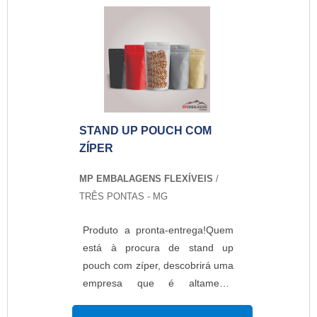
stand up pouch personalizado,
na MP Embalagens Flexíveis o
cliente poderá contar com
proteção e com as melhores
soluções para embalagens
plásticas.MAIS DETALHES
SOBRE STAND UP POUCH
STAND UP POUCH COM
PERSONALIZADOA MP
ZÍPER
Embalagens Flexíveis foca sua
energia em produzir uma
MP EMBALAGENS FLEXÍVEIS
/
estrutura aos clientes com
TRÊS PONTAS - MG
escritório de alta qualidade onde
são realizadas as atividades e
Produto a pronta-entrega!Quem
equipamentos de última geração,
está à procura de stand up
tudo para oferecer stand up
pouch com zíper, descobrirá uma
pouch personalizado com ótima
empresa que é altamente
qualidade.Há muitas maneiras
qualificada elaborando um
eficientes de uma empresa