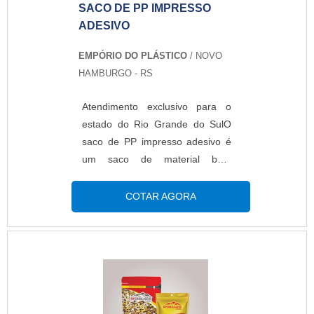
SACO DE PP IMPRESSO
ADESIVO
EMPÓRIO DO PLÁSTICO
/ NOVO
HAMBURGO - RS
Atendimento exclusivo para o
estado do Rio Grande do SulO
saco de PP impresso adesivo é
um saco de material bem
transparente e fabricado cristal
personalizado impresso com a
COTAR AGORA
marca e o logo da empresa. O
produto realça e valoriza ainda
mais, tornando o ainda mais
único e exclusivo. Na opção com
aba adesiva, facilita o manuseio,
podendo abrir e fechar várias