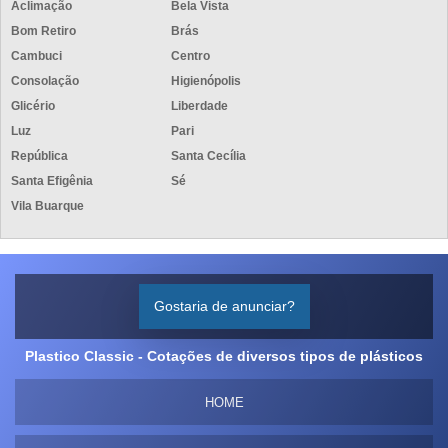
Aclimação
Bela Vista
Bom Retiro
Brás
Cambuci
Centro
Consolação
Higienópolis
Glicério
Liberdade
Luz
Pari
República
Santa Cecília
Santa Efigênia
Sé
Vila Buarque
Gostaria de anunciar?
Plastico Classic - Cotações de diversos tipos de plásticos
HOME