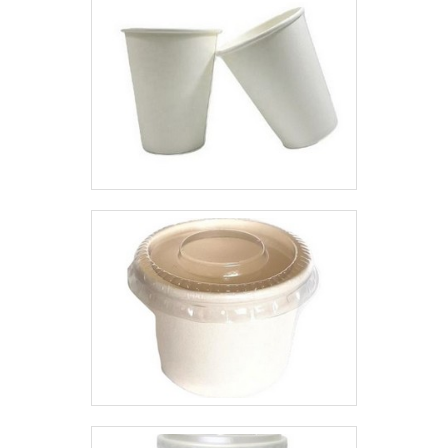
manuseio;Acabamento
diferenciado e largura
calibrada;Alta qualidade de
impressão e uniformidade no lote
produzido;Entre
outros.EMPRESAS
ESPECIALIZADAS EM SACO
BIODEGRADÁVELNa Micro Bag,
clientes de todo o Brasil
encontram soluções versáteis e
sustentáveis no ramo de
embalagens flexíveis,
proporcionando uma equipe
altamente capacitada para
auxiliar na definição do projeto e
criação dos sacos. Mas não para
por aí, visto que também é
possível contar com condições