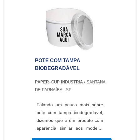
qualificados e prontos para
melhor atender as necessidades
dos clientes, comprova sua
essência de trazer o melhor para
todos os clientes....
POTE COM TAMPA
BIODEGRADÁVEL
PAPER+CUP INDUSTRIA
/ SANTANA
DE PARNAÍBA - SP
Falando um pouco mais sobre
pote com tampa biodegradável,
dizemos que é um produto com
aparência similar aos modelos
tradicionais já que utiliza-se no