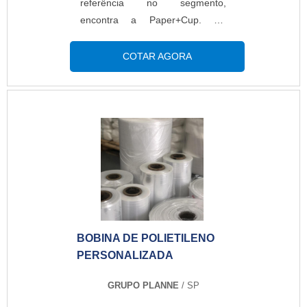
referência no segmento,
encontra a Paper+Cup. Na
empresa é possível encontrar
copos e embalagens de papel
COTAR AGORA
para segmentos diversos,
visando sempre a qualidade final
para fidelização do cliente.MAIS
INFORMAÇÕES RELEVANTES
SOBRE A EMPRESASem trocar
o foco sobre fabricante de copos
biodegradáveis, deve-se
descartar empresas que não
tenham produtos e serviços que
ofereçam alterações no gosto ou
BOBINA DE POLIETILENO
no cheiro da água e falta de
PERSONALIZADA
resistência e impermeabilidade
internamente.Pontos importantes
GRUPO PLANNE
/ SP
que ficam de fora no