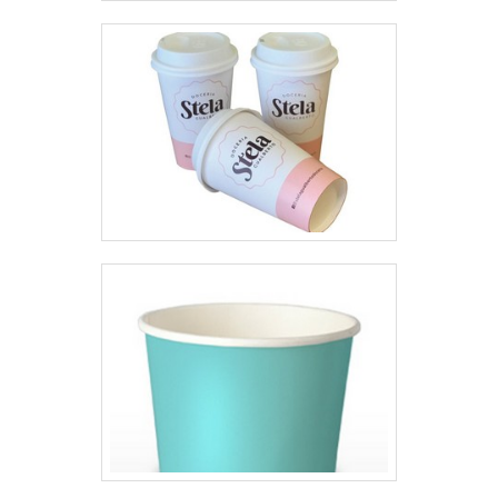
como rótulos adesivos para
alimentos e stand up pouch com
zíper.Isso se deve ao fato de a
empresa ser uma empresa
comprometida com seus serviços
e uma empresa que preza pela
segurança, padrões possíveis
por contar com escritório de alta
qualidade onde são realizadas as
atividades e biblioteca técnica de
apoio. Esses fatores, somados a
um time com equipe
multidisciplinar de consultores
associados e profissionais
qualificados, comprova sua
essência de trazer o melhor para
todos os clientes.