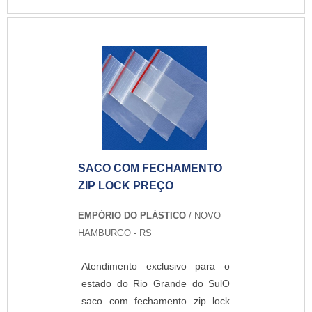
pigmentados em até 6 cores.O
produto já ganhou espaço a
muito tempo na indústria, pois
poucas embalagens protegem
tanto um produto como o zip.
Simples e altamente moderno, o
saco possui um sistema de
fechamento incrível que atrai
muito...
SACO COM FECHAMENTO
ZIP LOCK PREÇO
EMPÓRIO DO PLÁSTICO
/ NOVO
HAMBURGO - RS
Atendimento exclusivo para o
estado do Rio Grande do SulO
saco com fechamento zip lock