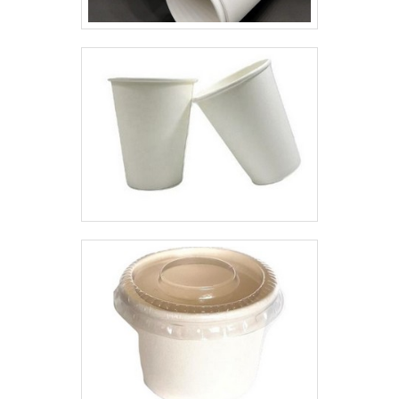
serviços; Escritório de alta
clientes.É importante lembrar
qualidade onde são realizadas as
que o produto deve ser adquirido
atividades; Processos de
com empresas especializadas.
produção de última geração;
Esse tipo de cuidado ajuda a
Equipamentos de última
garantir a qualidade e
geração. QUALIDADES E
durabilidade dos materiais, além
PONTOS FORTES DA
de evitar prejuízos com
EMPRESAApenas na Top Quality
substituições frequentes de
tem o que há de melhor no
produtos que não cumprem com
mercado de etiquetas de papel.
suas funções adequadamente.
São diversas opções
Assim, é possível poupar gastos
disponibilizadas, como caixa
desnecessários.Existem diversos
papel triplex e solapas para
motivos para a MP Embalagens
embalagens.Tem rótulo de uma
Flexíveis ter se tornado destaque
empresa comprometida com
quando pensamos em uma
seus serviços e uma empresa
empresa que entrega confiança
que preza pela segurança,
e serviços de qualidade. Alguns
qualificações construídas por
desses motivos são: Equipe