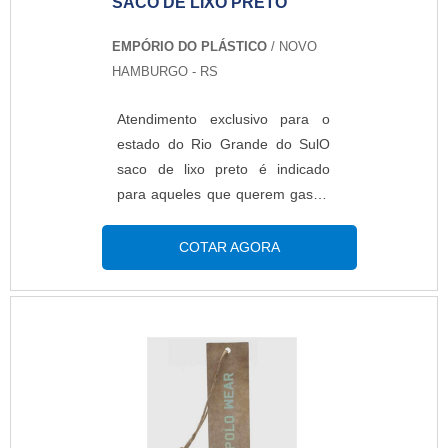
SACO DE LIXO PRETO
com resina, que faz toda a
diferença para manter os
EMPÓRIO DO PLÁSTICO
/ NOVO
produtos sempre protegidos.
HAMBURGO - RS
Ademais, o produto apresenta
barreira líquida para gordura
Atendimento exclusivo para o
100% biodegradável,
estado do Rio Grande do SulO
compostável e 0% plástico,
saco de lixo preto é indicado
fatores decisivos para a
para aqueles que querem gastar
preservação do meio
um pouco menos, o produto
ambiente.No geral, o produto
armazena diversos resíduos,
COTAR AGORA
costuma ser solicitado por donos
porém se você está procurando
e gestores de diversos
um saco mais reforçado, a
segmentos, principalmente os
empresa trabalha também com
que atuam em cinemas, fast
todas espessuras
foods, restaurantes, lanchonetes,
possíveis. MAIS DETALHES
buffet, escritórios, empresas,
IMPORTANTES SOBRE O
hospitais, eventos corporativos,
PRODUTOEstes sacos de lixo
casas noturnas, baladas, dentre
pretos são muito utilizados em