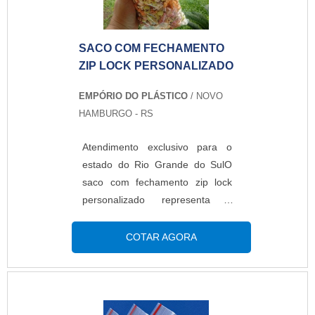
SACO COM FECHAMENTO
ZIP LOCK PERSONALIZADO
EMPÓRIO DO PLÁSTICO
/ NOVO
HAMBURGO - RS
Atendimento exclusivo para o
estado do Rio Grande do SulO
saco com fechamento zip lock
personalizado representa o
quanto a marca vai se estabilizar
no mercado. Uma embalagem
COTAR AGORA
diferenciada faz com que o
produto apresente boa aparência
e chame a atenção dos
consumidores. Essa é uma ótima