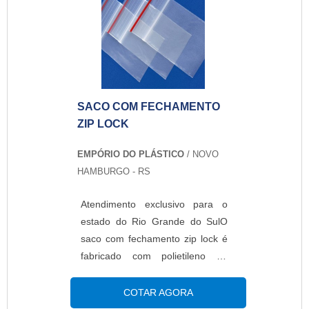
opção pra quem precisa
personalizar a embalagem,
porém em baixa escala de
produção. A personalização é
realizada através de etiquetas
adesivas aonde é imp...
SACO COM FECHAMENTO
ZIP LOCK
EMPÓRIO DO PLÁSTICO
/ NOVO
HAMBURGO - RS
Atendimento exclusivo para o
estado do Rio Grande do SulO
saco com fechamento zip lock é
fabricado com polietileno de
baixa densidade (PEBD). Pode
ser confeccionado de impressos
COTAR AGORA
ou lisos, transparentes ou