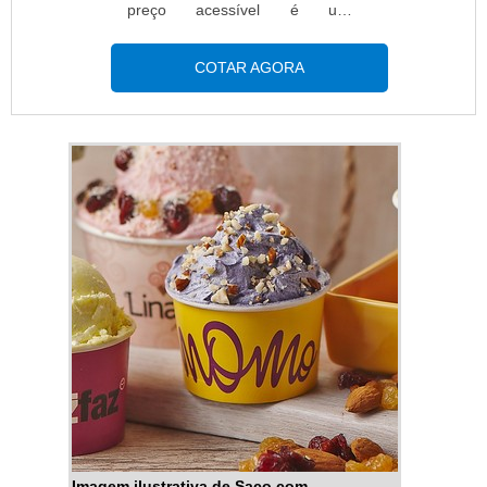
preço acessível é uma
embalagem que possui o melhor
custo benefício e um sistema de
COTAR AGORA
fechamento moderno, devido à
praticidade que este fecho
possui. Somente o zip continua
protegendo e garantindo a
integridade do produto após a
abertura, pois basta fechar
novamente e embalagem e ficará
completamente
lacrada.DETALHES SOBRE O
FUNCIONAMENTO DO
PRODUTOÉ fa...
Imagem ilustrativa de Saco com