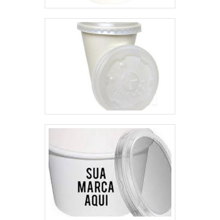
focar suas ações no resultado
multidisciplinar de consultores
final, tendo escritório de alta
associados; Profissionais com
qualidade onde são realizadas as
vasta experiência na área de
atividades e equipamentos de
atuação; Designers qualificados
última geração. Esses fatores,
e prontos para melhor atender as
somados a um time com equipe
necessidades dos clientes;
multidisciplinar de consultores
Escritório de alta qualidade onde
associados e colaboradores
são realizadas as atividades;
eficientes, fecham todo o ciclo de
Sistema de atendimento eficaz;
entrega com excelência para
Equipamentos de última
toda a carteira de clientes.
geração. EFICIÊNCIA E
QUALIDADE COMPROVADANa
MP Embalagens Flexíveis as
melhores opções sempre estão à
disposição quando se procura
soluções para saco stand up
pouch. É sempre a opção mais
confiável, disponibilizando itens