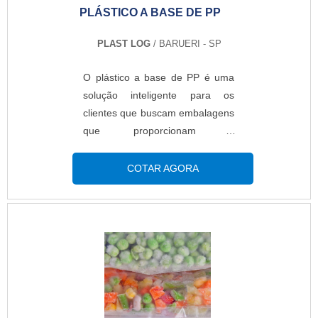
PLÁSTICO A BASE DE PP
com um maquinário apropriado,
com uma tecnologia compatível,
PLAST LOG
/ BARUERI - SP
além de uma matéria-prima de
ótima qualidade, tudo isso
O plástico a base de PP é uma
contribui para um produto de alto
solução inteligente para os
nível, de elevada qualidade.
clientes que buscam embalagens
Entre os sacos plásticos
que proporcionam o
existentes, pode-se
armazenamento dos produtos de
citar:Diversos tamanhos;Cores
forma segura e competente..
COTAR AGORA
diferentes; Polietileno de baixa
densidade.Os sacos plásticos
podem ser utilizados para ajudar
no transporte de utensílios, para
agrupar os produtos no mesmo
local. Alguns produtos são
fabricados sem impressão de
propaganda, o que deixa um