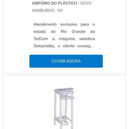
EMPÓRIO DO PLÁSTICO
/ NOVO
HAMBURGO - RS
Atendimento exclusivo para o
estado do Rio Grande do
SulCom a máquina seladora
Selopratika, o cliente consegue
lacrar rapidamente sacos
plásticos de até 35cm de largura.
COTAR AGORA
Com acionamento por pedal, ela
é fácil de usar e solda com
precisão, tornando assim os
produtos mais higiênicos e
invioláveis. É de fácil manuseio e
não requer treinamentos para
uso.DETALHES SOBRE O
FUNCIONAMENTO DO
PRODUTOO dispositivo de selar