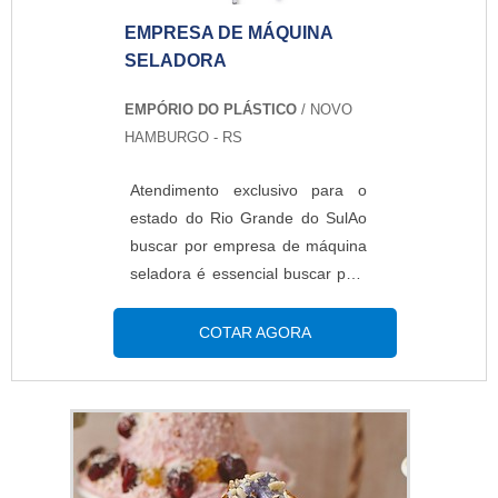
plásticos da indústria é...
EMPRESA DE MÁQUINA
SELADORA
EMPÓRIO DO PLÁSTICO
/ NOVO
HAMBURGO - RS
Atendimento exclusivo para o
estado do Rio Grande do SulAo
buscar por empresa de máquina
seladora é essencial buscar pela
melhor do ramo, já que é a
responsável pela frabicação e
COTAR AGORA
distribuição de um importante
equipamento para a realização
da uma perfeita selagem de
embalagens, o que faz dela
muito necessária nos mais
variados ambientes e segmentos