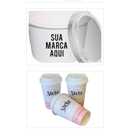
suporte de bobina para parede e
suporte de bobina de bancada
com ótima qualidade e
assertividade.Se diferenciando
dentro de seu segmento, a
empresa consegue também
proporcionar um atendimento
cuidadoso e que busca a
satisfação do cliente. A Progress
é uma empresa que tem feito a
diferença no mercado pela
seriedade e qualidade, o que
garante uma entrega de
excelência de ponta a ponta.