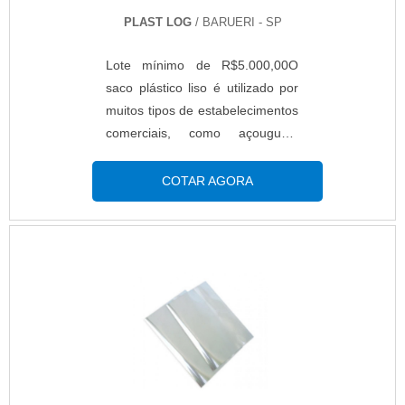
PLAST LOG
/ BARUERI - SP
Lote mínimo de R$5.000,00O
saco plástico liso é utilizado por
muitos tipos de estabelecimentos
comerciais, como açougues,
padarias, laboratórios, pizzarias,
restaurantes, indústrias, enfim,
COTAR AGORA
são diversas as empresas que
fazem o seu uso. O saco faz
parte da vida das pessoas, já
que são neles acomodados os
mais diversos tipos de
produtos.O PRODUTO
APRESENTA DIVERSOS
MODELOSAs empresas que são
especializadas na fabricação
desse tipo de produto contam