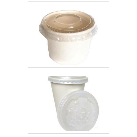
de evitar prejuízos com
SEGMENTOSomente na Top
substituições frequentes de
Quality tem a solução ideal para
produtos que não cumprem com
caixa de micro ondulado. São
suas funções adequadamente.
diversas opções de itens
Assim, é possível poupar gastos
oferecidos, como colmeia papel
desnecessários.Existem diversos
kraft e cinta de sorvete.É uma
motivos para a Top Quality ter se
empresa comprometida com
tornado destaque quando
seus serviços e responsável,
pensamos em uma empresa que
qualificações possíveis pelo fato
entrega confiança e serviços de
de a empresa possuir escritório
qualidade. Alguns desses
de alta qualidade onde são
motivos são: Equipe
realizadas as atividades e
multidisciplinar de consultores
equipamentos de última
associados; Profissionais com
geração. Tudo isso, somado à
vasta experiência na área de
performance de uma equipe
atuação; Treinamentos internos
multidisciplinar de consultores
para aprimoração dos produtos e
associados e colaboradores
serviços; Escritório de alta
eficientes, garantem a melhor