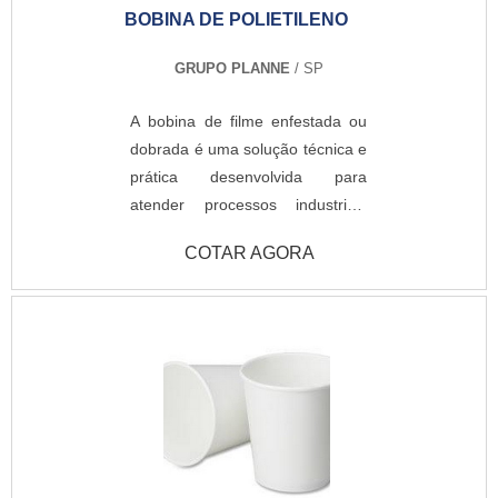
BOBINA DE POLIETILENO
mesmo tempo, querem agregar
valor e mostrar aos seus clientes
GRUPO PLANNE
/ SP
um produto de primeira
qualidade, com excelência a
A bobina de filme enfestada ou
partir da embalagem, tornando-
dobrada é uma solução técnica e
se imprescindível para
prática desenvolvida para
segmentos alimentícios, snacks,
atender processos industriais
têxteis, da construção, entre
que exigem eficiência, economia
diversos outros.Vale destacar,
COTAR AGORA
de espaço e alto desempenho na
ainda, que é possível encontrar o
proteção e embalagem de
produto confeccionado a partir
produtos. Produzida em
de diversas combinações de
polietileno de alta ou baixa
matérias-primas, tais como o PE
densidade, essa bobina é
+ PE, PP + PP, PP + PE, BOPP +
fornecida dobrada
BOPP, BOPP + PP, BOPP + PE,
longitudinalmente para facilitar o
PET + PE, PET + PET metalizado
transporte, o armazenamento e o
+ PE, BOPP + PET metalizado +
manuseio nas linhas de