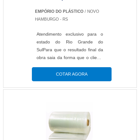
EMPÓRIO DO PLÁSTICO
/ NOVO
HAMBURGO - RS
Atendimento exclusivo para o
estado do Rio Grande do
SulPara que o resultado final da
obra saia da forma que o cliente
idealizou é preciso se atentar aos
detalhes mínimos de cada
COTAR AGORA
processo executivo. Tão
importante quanto aplicar,
executar ou instalar os produtos
e materiais de forma correta, é
cuidar dessas execuções
posteriormente. É nesse
momento em que a lona simples
construção se torna fundamental