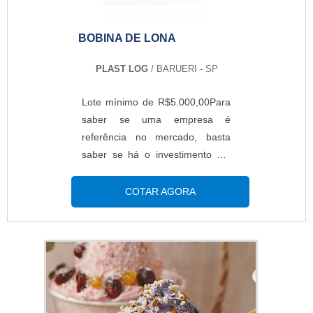
dentro do canteiro de obras ou
de u...
BOBINA DE LONA
PLAST LOG
/ BARUERI - SP
Lote mínimo de R$5.000,00Para
saber se uma empresa é
referência no mercado, basta
saber se há o investimento em
vender, conquistar novos
mercados e fidelizar clientes e
COTAR AGORA
oferecer qualidade. Entretanto,
também é necessário pensar em
outros fatores, como a
embalagem que protege este
produto. A embalagem precisa
ser resistente para garantir a
proteção do objeto ali embalado.