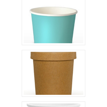
possuir escritório de alta
qualidade onde são realizadas as
atividades e processos de
produção de última
geração. Tudo isso, somado a
uma equipe multidisciplinar de
consultores associados e
profissionais com vasta
experiência na área de atuação,
garantem uma entrega de
excelência de ponta a ponta.