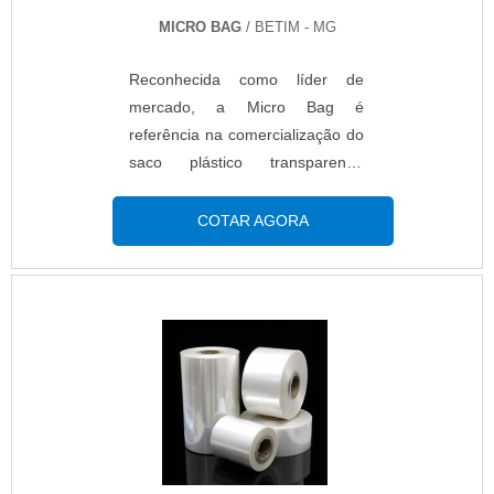
MICRO BAG
/ BETIM - MG
Reconhecida como líder de
mercado, a Micro Bag é
referência na comercialização do
saco plástico transparente.
Buscando sempre atingir a plena
satisfação dos clientes, a
COTAR AGORA
companhia combina maquinários
modernos com a atuação de
profissionais altamente
capacitados para desenvolver os
projetos.AS VANTAGENS DA
AQUISIÇÃO DO
PRODUTONormalmente, o saco
plástico é solicitado por
empresas que possuem um
sistema manual de envase e, ao