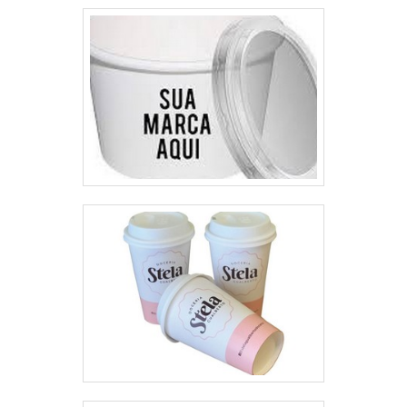
qualidade onde são realizadas as
experiência para os clientes com
atividades; Processos de
qualidade.
produção de última geração;
Equipamentos de última
geração. A MAIOR REFERÊNCIA
NO SEGMENTOApenas na Top
Quality é possível encontrar a
solução para quem busca
embalagens para alimentos
congelados. Com foco na
experiência dos clientes, oferece
itens variados como caixa papel
triplex e solapas para
embalagens.É conhecida por ser
uma empresa comprometida
com seus serviços e uma
empresa inovadora, qualificações
possíveis pelo fato de a empresa