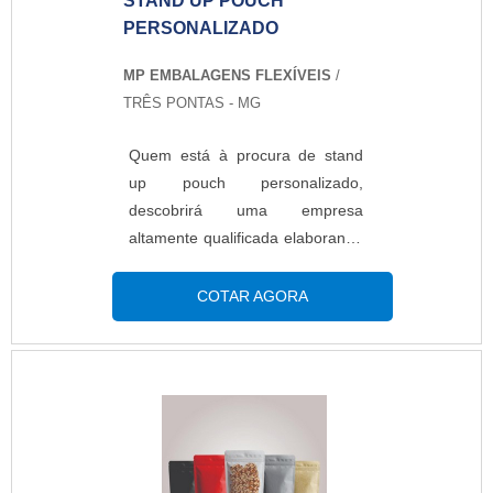
STAND UP POUCH
PERSONALIZADO
MP EMBALAGENS FLEXÍVEIS
/
TRÊS PONTAS - MG
Quem está à procura de stand
up pouch personalizado,
descobrirá uma empresa
altamente qualificada elaborando
um orçamento detalhado na
melhor companhia do segmento
COTAR AGORA
e encontrando sofisticação e
preço justo em um só
lugar.Quando a busca é por
stand up pouch personalizado,
na MP Embalagens Flexíveis o
cliente poderá contar com
proteção e com as melhores