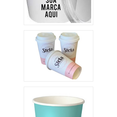
garantem o sucesso de cada
fundo estrela tamanho P, M, G e
cliente de ponta a ponta.
GG e suporte de bobina de
bancada com ótima qualidade e
segurança.Com o objetivo de
trazer a satisfação a todos os
clientes, a empresa entende que
seu melhor destaque é
conquistar a confiança de cada
um. Tudo isso só é possível
através do investimento em
equipamentos modernos e
profissionais experientes.A
Progress é uma empresa que
tem sido apontada de forma
positiva no mercado pela
idoneidade em tudo que faz,
onde garante o sucesso dos
clientes de ponta a ponta.