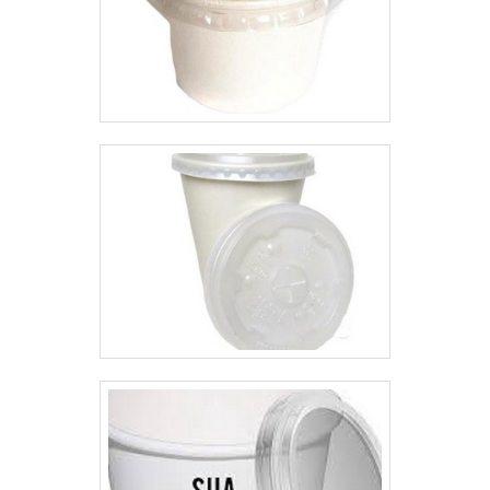
itens variados com tecnologia de
características simples mas que
ponta, como cobertura para
mostram o comprometimento da
cadáveres e embalagens
empresa com seus clientes.É por
personalizadas para a indústria
estes motivos que a Progress é
alimentícia.É uma empresa
referência de atendimento
comprometida com seus serviços
quando falamos de empresas do
e uma empresa altamente
segmento de bobinas plásticas. A
qualificada, características
empresa objetiva garantir a
possíveis pelo fato de a empresa
satisfação da venda à entrega
ter escritório de alta qualidade
final, com foco total na
onde são realizadas as
qualidade.QUALIDADE
atividades e sala de treinamento
COMPROVADA NO
com materiais sofisticados. Esses
SEGMENTONa Progress as
fatores, somados a um time com
melhores opções sempre estão à
equipe multidisciplinar de
disposição quando se procura
consultores associados e
soluções para bobinas plásticas.
profissionais com vasta
São opções variadas que a
experiência na área de atuação,
empresa oferece, como bobina