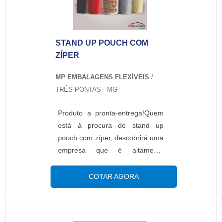
soluções para embalagens
plásticas.MAIS DETALHES
SOBRE STAND UP POUCH
STAND UP POUCH COM
PERSONALIZADOA MP
ZÍPER
Embalagens Flexíveis foca sua
energia em produzir uma
MP EMBALAGENS FLEXÍVEIS
/
estrutura aos clientes com
TRÊS PONTAS - MG
escritório de alta qualidade onde
são realizadas as atividades e
Produto a pronta-entrega!Quem
equipamentos de última geração,
está à procura de stand up
tudo para oferecer stand up
pouch com zíper, descobrirá uma
pouch personalizado com ótima
empresa que é altamente
qualidade.Há muitas maneiras
qualificada elaborando um
eficientes de uma empresa
orçamento detalhado na melhor
COTAR AGORA
demonstrar competência,
companhia do segmento e
excelência e destaque em uma
encontrando sofisticação e preço
área de atuação. A MP
justo em um só
Embalagens Flexíveis se mostra